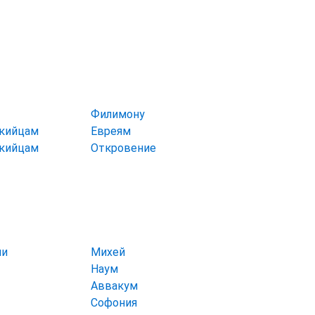
Филимону
икийцам
Евреям
икийцам
Откровение
ии
Михей
Наум
Аввакум
Софония