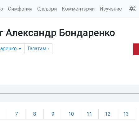
ио
Симфония
Словари
Комментарии
Изучение
ет Александр Бондаренко
аренко
Галатам
›
7
8
9
10
11
12
13