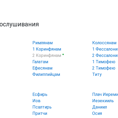
рослушивания
Римлянам
Колоссянам
1 Коринфянам
1 Фессалон
●
2 Коринфянам
2 Фессалон
Галатам
1 Тимофею
Ефесянам
2 Тимофею
Филиппийцам
Титу
Есфирь
Плач Иерем
Иов
Иезекииль
Псалтирь
Даниил
Притчи
Осия