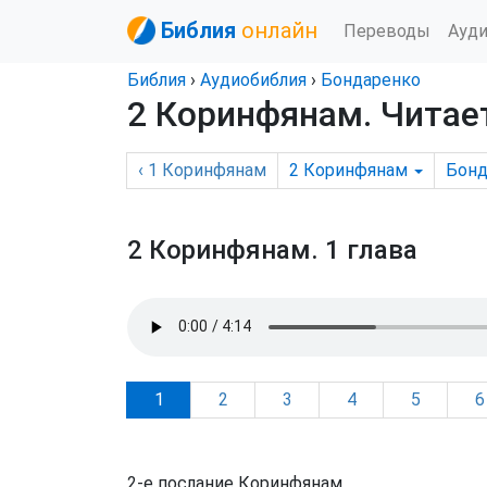
Библия
онлайн
Переводы
Ауд
Библия
›
Аудиобиблия
›
Бондаренко
2 Коринфянам
. Чита
‹
1 Коринфянам
2 Коринфянам
Бонд
2 Коринфянам.
1 глава
1
2
3
4
5
6
2-е послание Коринфянам