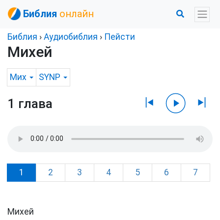
Библия
онлайн
Библия
›
Аудиобиблия
›
Пейсти
Михей
Мих
SYNP
1 глава
1
2
3
4
5
6
7
Михей