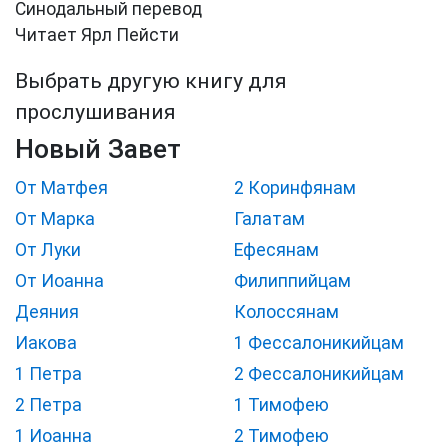
Синодальный перевод
Читает Ярл Пейсти
Выбрать другую книгу для
прослушивания
Новый Завет
От Матфея
2 Коринфянам
От Марка
Галатам
От Луки
Ефесянам
От Иоанна
Филиппийцам
Деяния
Колоссянам
Иакова
1 Фессалоникийцам
1 Петра
2 Фессалоникийцам
2 Петра
1 Тимофею
1 Иоанна
2 Тимофею