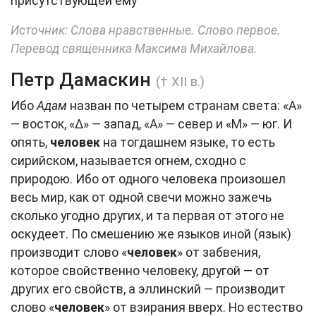
присутствующей ему
Источник: Слова нравственные. Слово первое.
Перевод священника Максима Михайлова.
Петр Дамаскин
(† XII в.)
Ибо
Адам
назван по четырем странам света: «Α»
— восток, «Δ» — запад, «Α» — север и «Μ» — юг. И
опять,
человек
на тогдашнем языке, то есть
сирийском, называется огнем, сходно с
природою. Ибо от одного человека произошел
весь мир, как от одной свечи можно зажечь
сколько угодно других, и та первая от этого не
оскудеет. По смешению же языков иной (язык)
производит слово «
человек
» от забвения,
которое свойственно человеку, другой — от
других его свойств, а эллинский — производит
слово «
человек
» от взирания вверх. Но естество