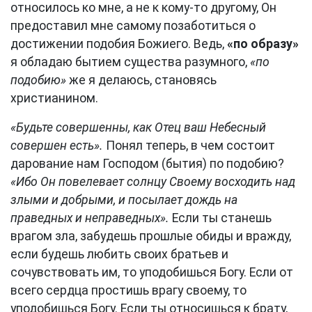
относилось ко мне, а не к кому-то другому, Он
предоставил мне самому позаботиться о
достижении подобия Божиего. Ведь,
«по образу»
я обладаю бытием существа разумного,
«по
подобию»
же я делаюсь, становясь
христианином.
«Будьте совершенны, как Отец ваш Небесный
совершен есть».
Понял теперь, в чем состоит
дарование нам Господом (бытия) по подобию?
«Ибо Он повелевает солнцу Своему восходить над
злыми и добрыми, и посылает дождь на
праведных и неправедных».
Если ты станешь
врагом зла, забудешь прошлые обиды и вражду,
если будешь любить своих братьев и
сочувствовать им, то уподобишься Богу. Если от
всего сердца простишь врагу своему, то
уподобишься Богу. Если ты относишься к брату,