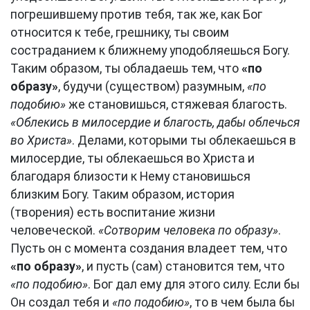
погрешившему против тебя, так же, как Бог
относится к тебе, грешнику, ты своим
состраданием к ближнему уподобляешься Богу.
Таким образом, ты обладаешь тем, что
«по
образу»
, будучи (существом) разумным,
«по
подобию»
же становишься, стяжевая благость.
«Облекись в милосердие и благость, дабы облечься
во Христа»
. Делами, которыми ты облекаешься в
милосердие, ты облекаешься во Христа и
благодаря близости к Нему становишься
близким Богу. Таким образом, история
(творения) есть воспитание жизни
человеческой.
«Сотворим человека по образу»
.
Пусть он с момента создания владеет тем, что
«по образу»
, и пусть (сам) становится тем, что
«по подобию»
. Бог дал ему для этого силу. Если бы
Он создал тебя и
«по подобию»
, то в чем была бы