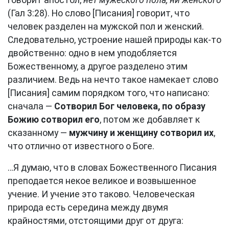
говорит апостол,
нет мужеского пола, ни женского
(Гал 3:28). Но слово [Писания] говорит, что
человек разделен на мужской пол и женский.
Следовательно, устроение нашей природы как-то
двойственно: одно в нем уподобляется
Божественному, а другое разделено этим
различием. Ведь на нечто такое намекает слово
[Писания] самим порядком того, что написано:
сначала —
Сотворил Бог человека, по образу
Божию сотворил его
, потом же добавляет к
сказанному —
мужчину и женщину сотворил их
,
что отлично от известного о Боге.
…Я думаю, что в словах Божественного Писания
преподается некое великое и возвышенное
учение. И учение это таково. Человеческая
природа есть середина между двумя
крайностями, отстоящими друг от друга: