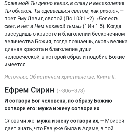
Боже мой! Ты дивно велик, в славу и великолепие
Ты облекся. Ты одеваешься светом, как ризою»
, —
поет Ему Давид святой (Пс 103:1−2).
«Бог есть
свет, и нет в Нем никакой тьмы»
(1Ин 1:5). Когда
рассудишь о красоте и благолепии бесконечном
величества Божия, тогда познаешь, сколь велика
дивная красота и благолепие души
человеческой, в которой образ и подобие Божие
имеется.
Источник: Об истинном христианстве. Книга II.
Ефрем Сирин
(~306−373)
И сотвори Бог человека, по образу Божию
сотвори его: мужа и жену сотвори их
Словами же:
мужа и жену сотвори их
, — Моисей
дает знать, что Ева уже была в Адаме, в той