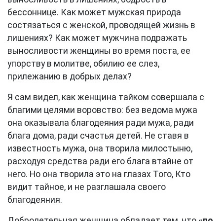
бессоннице. Как может мужская природа
состязаться с женской, проводящей жизнь в
лишениях? Как может мужчина подражать
выносливости женщины во время поста, ее
упорству в молитве, обилию ее слез,
прилежанию в добрых делах?
Я сам видел, как женщина тайком совершала с
благими целями воровство: без ведома мужа
она оказывала благодеяния ради мужа, ради
блага дома, ради счастья детей. Не ставя в
известность мужа, она творила милостыню,
расходуя средства ради его блага втайне от
него. Но она творила это на глазах Того, Кто
видит тайное, и не разглашала своего
благодеяния.
Добродетельная женщина обладает тем, что
«по