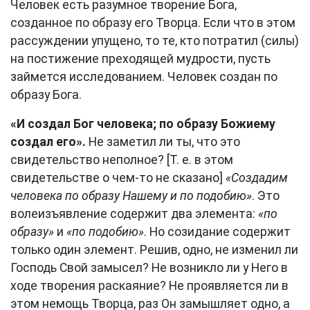
Человек есть разумное творение Бога,
созданное по образу его Творца. Если что в этом
рассуждении упущено, то те, кто потратил (силы)
на постижение преходящей мудрости, пусть
займется исследованием. Человек создан по
образу Бога.
«И создал Бог человека; по образу Божиему
создал его».
Не заметил ли ты, что это
свидетельство неполное? [Т. е. в этом
свидетельстве о чем-то не сказано]
«Создадим
человека по образу Нашему и по подобию»
. Это
волеизъявление содержит два элемента:
«по
образу»
и
«по подобию»
. Но созидание содержит
только один элемент. Решив, одно, не изменил ли
Господь Свой замысел? Не возникло ли у Него в
ходе творения раскаяние? Не проявляется ли в
этом немощь Творца, раз Он замышляет одно, а