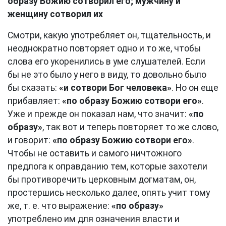
образу Божию сотворил его; мужчину и
женщину сотворил их
Смотри, какую употребляет он, тщательность, и
неоднократно повторяет одно и то же, чтобы
слова его укоренились в уме слушателей. Если
бы не это было у него в виду, то довольно было
бы сказать:
«и сотвори Бог человека»
. Но он еще
прибавляет:
«по образу Божию сотвори его»
.
Уже и прежде он показал нам, что значит:
«по
образу»
, так вот и теперь повторяет то же слово,
и говорит:
«по образу Божию сотвори его»
.
Чтобы не оставить и самого ничтожного
предлога к оправданию тем, которые захотели
бы противоречить церковным догматам, он,
простершись несколько далее, опять учит тому
же, т. е. что выражение:
«по образу»
употреблено им для означения власти и