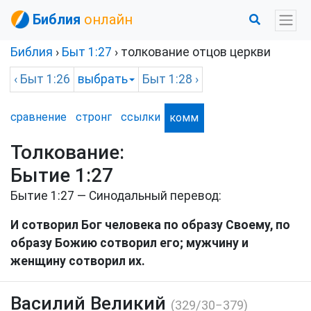
Библия
онлайн
Библия
›
Быт
1:27
› толкование отцов церкви
‹
Быт
1:26
выбрать
Быт
1:28 ›
сравнение
стронг
ссылки
комм
Толкование:
Бытие 1:27
Бытие 1:27 — Синодальный перевод:
И сотворил Бог человека по образу Своему, по
образу Божию сотворил его; мужчину и
женщину сотворил их.
Василий Великий
(329/30−379)