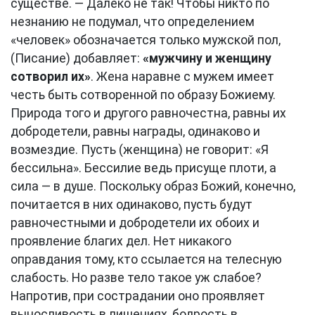
существе. — Далеко не так! Чтобы никто по
незнанию не подумал, что определением
«человек» обозначается только мужской пол,
(Писание) добавляет:
«мужчину и женщину
сотворил их»
. Жена наравне с мужем имеет
честь быть сотворенной по образу Божиему.
Природа того и другого равночестна, равны их
добродетели, равны награды, одинаково и
возмездие. Пусть (женщина) не говорит: «Я
бессильна». Бессилие ведь присуще плоти, а
сила — в душе. Поскольку образ Божий, конечно,
почитается в них одинаково, пусть будут
равночестными и добродетели их обоих и
проявление благих дел. Нет никакого
оправдания тому, кто ссылается на телесную
слабость. Но разве тело такое уж слабое?
Напротив, при сострадании оно проявляет
выносливость в лишениях, бодрость в