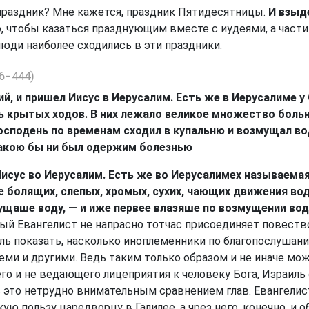
раздник? Мне кажется, праздник Пятидесятницы.
И взыд
го, чтобы казаться празднующим вместе с иудеями, а части
юди наиболее сходились в эти праздники.
6−444)
й, и пришел Иисус в Иерусалим. Есть же в Иерусалиме у
ь крытых ходов. В них лежало великое множество больн
подень по временам сходил в купальню и возмущал воду
какою бы ни был одержим болезнью
Иисус во Иерусалим. Есть же во Иерусалимех называема
болящих, слепых, хромых, сухих, чающих движения воды
ущаше воду, — и иже первее влазяше по возмущении во
ый Евангелист не напрасно тотчас присоединяет повеств
цель показать, насколько иноплеменники по благопослушан
ми и другими. Ведь таким только образом и не иначе можн
и не ведающего лицеприятия к человеку Бога, Израиль о
 это нетрудно внимательным сравнением глав. Евангелис
ю пользу царедворцу в Галилее, а чрез него, конечно, и 