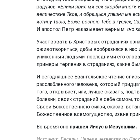
радуясь. «
Елики явил ми еси скорби многи и
величествие Твое, и обращься утешил мя еси
истину Твою, Боже, воспою Тебе в гуслех, С
И апостол Петр наказывает верным:
«но к
Участвовать в Христовых страданиях означ
оживотвориться, дабы вообразился в нас и
униженный людьми, последними его словам
примеры терпения в страданиях, какие бы
И сегодняшнее Евангельское чтение описы
расслабленного человека, который тридцат
того, открывает, или, лучше сказать, подт
болезни, своих страданий в себе самом, т
Своей Божественною силой, сказав: встан
Божественное всемогущество, извне прик
Во время оно
пришел Иисус в Иерусалим.
Источник: Беседы. Неделя четвертая по Пасх