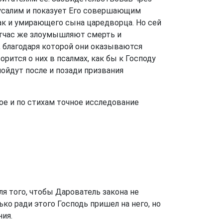
русалим и показует Его совершающим
как и умирающего сына царедворца. Но сей
тотчас же злоумышляют смерть и
ь, благодаря которой они оказываются
рится о них в псалмах, как бы к Господу
пойдут после и позади призвания
ое и по стихам точное исследование
я того, чтобы Дарователь закона не
ько ради этого Господь пришел на него, но
ия.