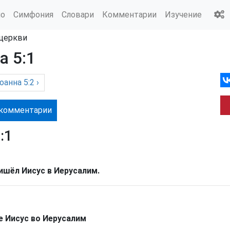
ио
Симфония
Словари
Комментарии
Изучение
 церкви
а 5:1
оанна
5:2 ›
комм
ентарии
:1
ишёл Иисус в Иерусалим.
е Иисус во Иерусалим