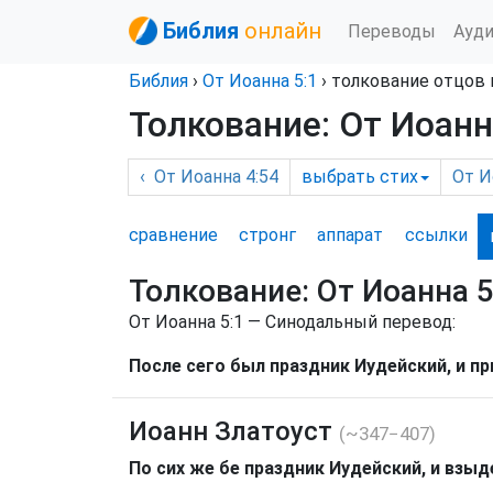
Библия
онлайн
Переводы
Ауд
Библия
›
От Иоанна
5:1
› толкование отцов
Толкование: От Иоанн
‹
От Иоанна
4:54
выбрать
стих
От И
сравнение
стронг
аппарат
ссылки
Толкование:
От Иоанна 5
От Иоанна 5:1 — Синодальный перевод:
После сего был праздник Иудейский, и пр
Иоанн Златоуст
(~347−407)
По сих же бе праздник Иудейский, и взыд