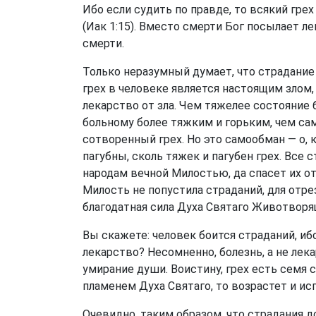
Ибо если судить по правде, то всякий гре
(Иак 1:15). Вместо смерти Бог посылает 
смерти.
Только неразумный думает, что страдание е
грех в человеке является настоящим злом, 
лекарство от зла. Чем тяжелее состояние 
больному более тяжким и горьким, чем сам
сотворенный грех. Но это самообман — о,
пагубны, сколь тяжек и пагубен грех. Все
народам вечной Милостью, да спасет их от
Милость не попустила страданий, для отре
благодатная сила Духа Святаго Животворя
Вы скажете: человек боится страданий, ибо
лекарство? Несомненно, болезнь, а не лек
умирание души. Воистину, грех есть семя 
пламенем Духа Святаго, то возрастет и ис
Очевидно, таким образом, что страдания до