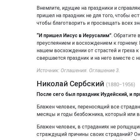
Внемлите, идущие на праздники и справля
пришел на праздник не для того, чтобы ест
чтобы благотворить и просвещать всех зн
“И пришел Иисус в Иерусалим”
. Обратите
преуспеянием и восхождением к горнему. И
нашем восхождении от страстей и греха к
свершается праздник и на него вместе с 
Источник: Оглашения. Оглашение 3.
Николай Сербский
(1880−1956)
После сего был праздник Иудейский, и п
Блажен человек, переносящий все страдани
месяцы и годы безбожника, который или ве
Блажен человек, в страданиях не ропщущи
страждущий причины своих страданий? Он н