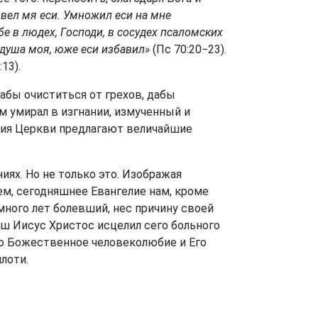
звел мя еси. Умножил еси на мне
бе в людех, Господи, в сосудех псаломских
и душа моя, юже еси избавил»
(Пс 70:20−23).
13).
дабы очиститься от грехов, дабы
м умирал в изгнании, измученный и
ория Церкви предлагают величайшие
ях. Но не только это. Изображая
ем, сегодняшнее Евангелие нам, кроме
 много лет болевший, нес причину своей
наш Иисус Христос исцелил сего больного
го Божественное человеколюбие и Его
лоти.