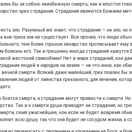
х влек бы за собою неизбежную смерть, как и апостол гов
лекарство чрез страдания. Страдания являются Божиим ме
сть зло. Разумный же знает, что страдание — не зло, но 
а вне греха зла не существует. Все прочее, что люди обыч
больного, тем более горькое лекарство прописывает ему 
а болезнь его. Так и грешнику иногда страдания кажутся 
 какой жестокий самообман! Нет в мире страданий, кои да
 страдания людей и народов на земле — не что иное, как о
 вечной смерти. Всякий, даже малейший, грех повлек бы 
звления людей от пиянства греховного, для лечения, кото
щего.
 боится смерти, а страдания могут привести к смерти. Но 
арство. Так и к смерти души приводят не страдания, но г
смерти, семя ужаснейшее, кое если не будет вовремя обн
полнит всю душу, так что она будет не сосудом жизни, а с
лжно переносить с терпением и упованием на Бога; и боле