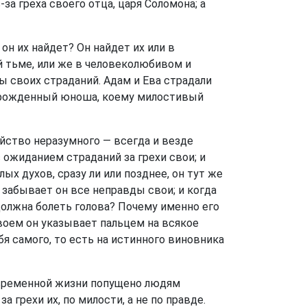
за греха своего отца, царя Соломона; а
он их найдет? Он найдет их или в
й тьме, или же в человеколюбивом и
 своих страданий. Адам и Ева страдали
епорожденный юноша, коему милостивый
ойство неразумного — всегда и везде
 ожиданием страданий за грехи свои; и
лых духов, сразу ли или позднее, он тут же
 забывает он все неправды свои; и когда
 должна болеть голова? Почему именно его
воем он указывает пальцем на всякое
бя самого, то есть на истинного виновника
ковременной жизни попущено людям
грехи их, по милости, а не по правде.