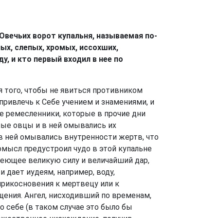
 Овечьих ворот купальня, называемая по-
ых, слепых, хромых, иссохших,
, и кто первый входил в нее по
я того, чтобы не явиться противником
 привлечь к Себе учением и знамениями, и
е ремесленники, которые в прочие дни
ные овцы и в ней омывались их
 в ней омывались внутренности жертв, что
омысл предустроил чудо в этой купальне
имеющее великую силу и величайший дар,
 дает иудеям, например, воду,
прикосновения к мертвецу или к
щения. Ангел, нисходивший по временам,
о себе (в таком случае это было бы