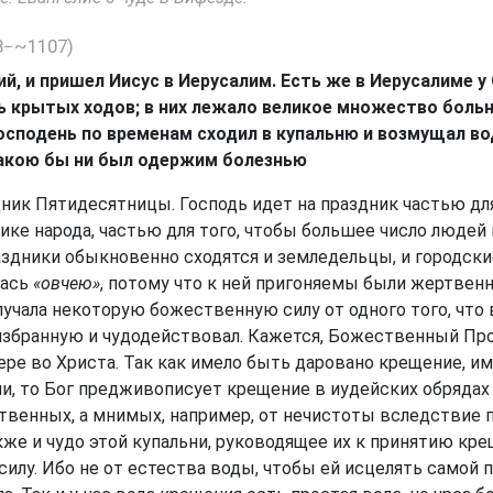
8−~1107)
й, и пришел Иисус в Иерусалим. Есть же в Иерусалиме у
ь крытых ходов; в них лежало великое множество больн
подень по временам сходил в купальню и возмущал воду
какою бы ни был одержим болезнью
дник Пятидесятницы. Господь идет на праздник частью дл
нике народа, частью для того, чтобы большее число людей
аздники обыкновенно сходятся и земледельцы, и городски
лась
«овчею»
, потому что к ней пригоняемы были жертвен
лучала некоторую божественную силу от одного того, что
а избранную и чудодействовал. Кажется, Божественный Пр
вере во Христа. Так как имело быть даровано крещение, 
и, то Бог предживописует крещение в иудейских обрядах и
твенных, а мнимых, например, от нечистоты вследствие 
кже и чудо этой купальни, руководящее их к принятию кре
илу. Ибо не от естества воды, чтобы ей исцелять самой п