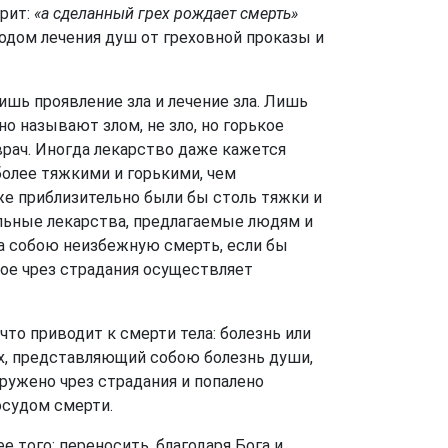
орит:
«а сделанный грех рождает смерть»
тодом лечения душ от греховной проказы и
лишь проявление зла и лечение зла. Лишь
но называют злом, не зло, но горькое
врач. Иногда лекарство даже кажется
более тяжкими и горькими, чем
же приблизительно были бы столь тяжки и
бильные лекарства, предлагаемые людям и
за собою неизбежную смерть, если бы
рое чрез страдания осуществляет
что приводит к смерти тела: болезнь или
рех, представляющий собою болезнь души,
аружено чрез страдания и попалено
осудом смерти.
е того: переносить, благодаря Бога и