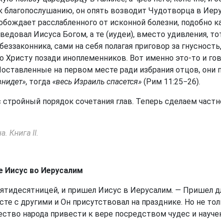
к благопослушанию, он опять возводит Чудотворца в Ие
вобождает расслабленного от исконной болезни, подобно 
ведовал Иисуса Богом, а те (иудеи), вместо удивления, 
беззаконника, сами на себя полагая приговор за гнусност
Христу позади иноплеменников. Вот именно это-то и гово
 Поставленные на первом месте ради избрания отцов, они 
внидет»
, тогда
«весь Израиль спасется»
(Рим 11:25−26).
 стройный порядок сочетания глав. Теперь сделаем частн
. Книга II.
е Иисус во Иерусалим
ятидесятницей, и пришел Иисус в Иерусалим. — Пришел дл
те с другими и Он присутствовал на празднике. Но не тол
ство народа привести к вере посредством чудес и научен