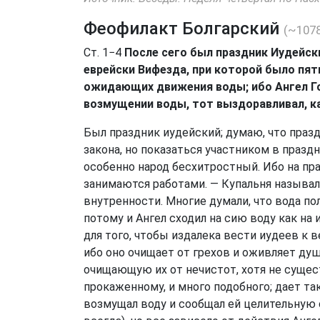
Феофилакт Болгарский
(~107
Ст. 1−4
После сего был праздник Иудейски
еврейски Вифезда, при которой было пят
ожидающих движения воды; ибо Ангел Гос
возмущении воды, тот выздоравливал, 
Был праздник иудейский; думаю, что праз
закона, но показаться участником в празд
особенно народ бесхитростный. Ибо на пр
занимаются работами. — Купальня называ
внутренности. Многие думали, что вода по
потому и Ангел сходил на сию воду как н
для того, чтобы издалека вести иудеев к 
ибо оно очищает от грехов и оживляет душ
очищающую их от нечистот, хотя не сущес
прокаженному, и много подобного; дает та
возмущал воду и сообщал ей целительную с