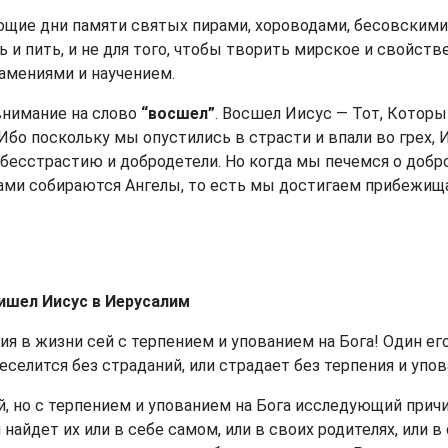
ющие дни памяти святых пирами, хороводами, бесовскими
ь и пить, и не для того, чтобы творить мирское и свойств
амениями и научением.
 внимание на слово
“восшел”
. Восшел Иисус — Тот, Котор
бо поскольку мы опустились в страсти и впали во грех, 
 бесстрастию и добродетели. Но когда мы печемся о добр
нами собираются Ангелы, то есть мы достигаем прибежища
ришел Иисус в Иерусалим
я в жизни сей с терпением и упованием на Бога! Один ег
селится без страданий, или страдает без терпения и упова
й, но с терпением и упованием на Бога исследующий прич
айдет их или в себе самом, или в своих родителях, или 