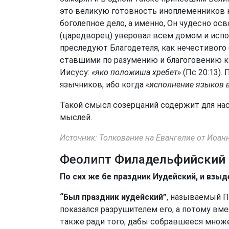
это великую готовность иноплеменников 
боголепное дело, а именно, Он чудесно ос
(царедворец) уверовал всем домом и испо
преследуют Благодетеля, как нечестивого 
ставшими по разумению и благоговению ко 
Иисусу:
«яко положиша хребет»
(Пс 20:13).
язычников, ибо когда
«исполнение языков 
Такой смысл созерцаний содержит для нас
мыслей.
Источник: Толкование на Евангелие от Иоанна
Феолипт Филадельфийский
По сих же бе праздник Иудейский, и взыд
“Был праздник иудейский”
, называемый П
показался разрушителем его, а потому вмес
также ради того, дабы собравшееся множе