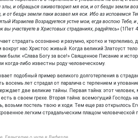
 злы, и обращься оживотворил мя еси, и от бездн земли во
, и от бездн земли паки возвел мя еси. Ибо аз исповемся Те
вятый Израилев Возрадуетеся устне мои, егда воспою Тебе, 
ак вы участвуете в Христовых страданиях, радуйтесь»
(1Пет 4:
ает страдать осознанно и разумно, кротко и терпеливо, 
 вокруг нас Христос живый. Когда великий Златоуст тело
и были: «Слава Богу за все!» Священное Писание и ист
ли когда-либо известны роду человеческому.
вает подобный пример великого долготерпения в страдани
ь восемь лет страдал от паралича с терпением и уповани
верждает две великие тайны. Первая тайна: этот человек,
о есть в своем грехе. Вторая тайна: всемогущий Господь 
ь, возьми постель твою и ходи. Тем еще раз открылось Е
ровенное легким страдальческим плащом человеческой п
е. Евангелие о чуде в Вифезде.