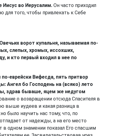
е Иисус во Иерусалим.
Он часто приходил
ю для того, чтобы привлекать к Себе
 Овечьих ворот купальня, называемая по-
ых, слепых, хромых, иссохших,
, и кто первый входил в нее по
я по-еврейски Вифесда, пять притвор
: Ангел бо Господень на (всяко) лето
ды, здрав бываше, яцем же недугом
ование о возвращении отсюда Спасителя в
ию выше иудеев и какая разница в
о было научить нас тому, что, по
тпадает от надежды, а на его место
т в одном знамении показал Его спасшим
обитателям ее. Засвидетельствовав чрез