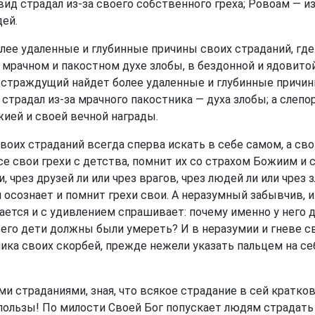
д страдал из-за своего собственного греха; Ровоам — из-
дей.
ее удаленные и глубинные причины своих страданий, где 
 мрачном и пакостном духе злобы, в бездонной и ядовито
траждущий найдет более удаленные и глубинные причины
в страдал из-за мрачного пакостника — духа злобы; а сл
жией и своей вечной награды.
воих страданий всегда сперва искать в себе самом, а св
е свои грехи с детства, помнит их со страхом Божиим и с
 чрез друзей ли или чрез врагов, чрез людей ли или чрез з
 осознает и помнит грехи свои. А неразумный забывчив, и
ывается и с удивлением спрашивает: почему именно у него
его дети должны были умереть? И в неразумии и гневе с
ника своих скорбей, прежде нежели указать пальцем на се
ми страданиями, зная, что всякое страдание в сей крат
ользы! По милости Своей Бог попускает людям страдать за 