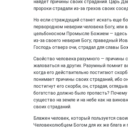
найдет причины своих страданий. Царь Дави
пророки страдали из-за грехов своих сосе
Но если страждущий станет искать еще бол
первородном неверии человека Богу, или в
цельбоносном Промысле Божием — здесь с
из-за своего неверия Богу; праведный Ио
Господь отверз очи, страдал для славы Бо
Свойство человека разумного — причины с
жаловаться на других. Разумный помнит вс
когда его действительно постигают скорби,
понимает причины своих страданий, ибо он
постигнут его скорби, он, страдая, огляд
богатство должно было пропасть? Почему 
существо на земле и на небе как на винов
своих страданий.
Блажен человек, который пользуется свои
Человеколюбцем Богом для их же блага и п