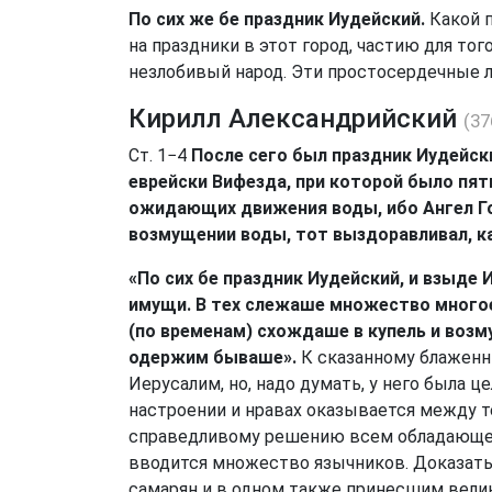
По сих же бе праздник Иудейский.
Какой п
на праздники в этот город, частию для то
незлобивый народ. Эти простосердечные л
Кирилл Александрийский
(37
Ст. 1−4
После сего был праздник Иудейски
еврейски Вифезда, при которой было пят
ожидающих движения воды, ибо Ангел Гос
возмущении воды, тот выздоравливал, 
«По сих бе праздник Иудейский, и взыде 
имущи. В тех слежаше множество многое 
(по временам) схождаше в купель и возм
одержим бываше».
К сказанному блаженн
Иерусалим, но, надо думать, у него была 
настроении и нравах оказывается между те
справедливому решению всем обладающего 
вводится множество язычников. Доказать
самарян и в одном также принесшим велику