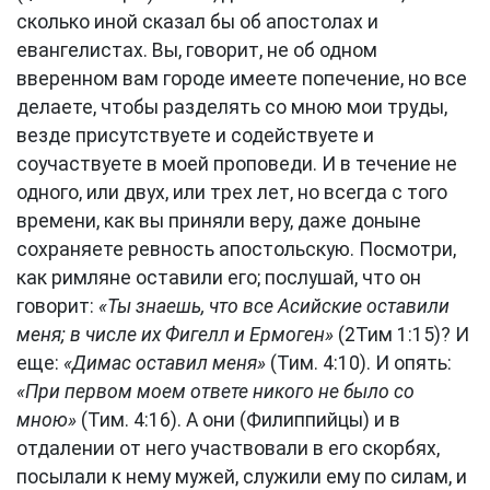
сколько иной сказал бы об апостолах и
евангелистах. Вы, говорит, не об одном
вверенном вам городе имеете попечение, но все
делаете, чтобы разделять со мною мои труды,
везде присутствуете и содействуете и
соучаствуете в моей проповеди. И в течение не
одного, или двух, или трех лет, но всегда с того
времени, как вы приняли веру, даже доныне
сохраняете ревность апостольскую. Посмотри,
как римляне оставили его; послушай, что он
говорит:
«Ты знаешь, что все Асийские оставили
меня; в числе их Фигелл и Ермоген»
(2Тим 1:15)? И
еще:
«Димас оставил меня»
(Тим. 4:10). И опять:
«При первом моем ответе никого не было со
мною»
(Тим. 4:16). А они (Филиппийцы) и в
отдалении от него участвовали в его скорбях,
посылали к нему мужей, служили ему по силам, и