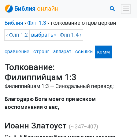
Библия
онлайн
Библия
›
Флп
1:3
› толкование отцов церкви
‹
Флп
1:2
выбрать
Флп
1:4 ›
сравнение
стронг
аппарат
ссылки
комм
Толкование:
Филиппийцам 1:3
Филиппийцам 1:3 — Синодальный перевод:
Благодарю Бога моего при всяком
воспоминании о вас,
Иоанн Златоуст
(~347−407)