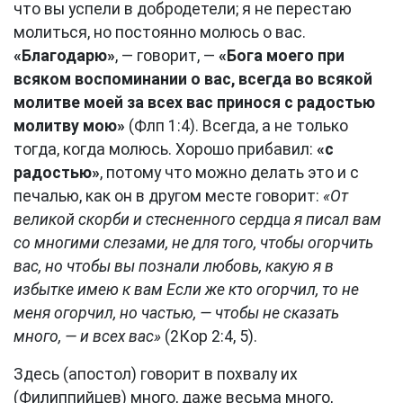
что вы успели в добродетели; я не перестаю
молиться, но постоянно молюсь о вас.
«Благодарю»
, — говорит, —
«Бога моего при
всяком воспоминании о вас, всегда во всякой
молитве моей за всех вас принося с радостью
молитву мою»
(Флп 1:4). Всегда, а не только
тогда, когда молюсь. Хорошо прибавил:
«с
радостью»
, потому что можно делать это и с
печалью, как он в другом месте говорит:
«От
великой скорби и стесненного сердца я писал вам
со многими слезами, не для того, чтобы огорчить
вас, но чтобы вы познали любовь, какую я в
избытке имею к вам Если же кто огорчил, то не
меня огорчил, но частью, — чтобы не сказать
много, — и всех вас»
(2Кор 2:4, 5).
Здесь (апостол) говорит в похвалу их
(Филиппийцев) много, даже весьма много,