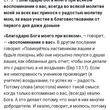
Ст. 3−5
Благодарю Бога моего при всяком
воспоминании о вас, всегда во всякой молитве
моей за всех вас принося с радостью молитву
мою, за ваше участие в благовествовании от
первого дня даже доныне
«Благодарю Бога моего при всяком»
, — говорит,
—
«воспоминании о вас»
. В другом послании
говорил:
«Повинуйтесь наставникам вашим и
будьте покорны, ибо они неусыпно пекутся о душах
ваших, как обязанные дать отчет; чтобы они делали
это с радостью, а не воздыхая»
(Евр 13:17). Если
же неисправность учеников производит (в
учителе) воздыхание, то успех их — радость.
Потому слова (апостола) имеют такой смысл:
когда только вспоминаю о вас, (всегда) хвалю
Бога. А это делает потому, что знал в них многие
добродетели. И хвалю, говорит, и молюсь, потому