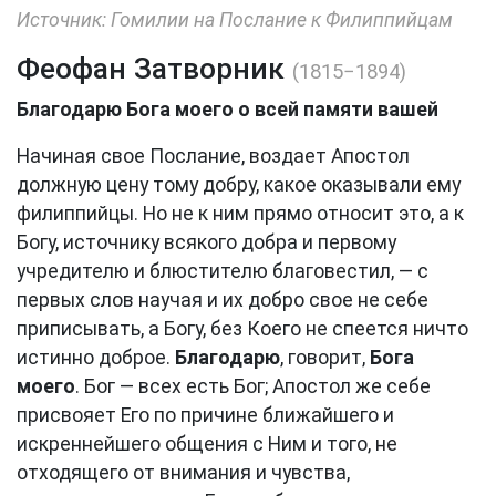
Источник: Гомилии на Послание к Филиппийцам
Феофан Затворник
(1815−1894)
Благодарю Бога моего о всей памяти вашей
Начиная свое Послание, воздает Апостол
должную цену тому добру, какое оказывали ему
филиппийцы. Но не к ним прямо относит это, а к
Богу, источнику всякого добра и первому
учредителю и блюстителю благовестил, — с
первых слов научая и их добро свое не себе
приписывать, а Богу, без Коего не спеется ничто
истинно доброе.
Благодарю
, говорит,
Бога
моего
. Бог — всех есть Бог; Апостол же себе
присвояет Его по причине ближайшего и
искреннейшего общения с Ним и того, не
отходящего от внимания и чувства,