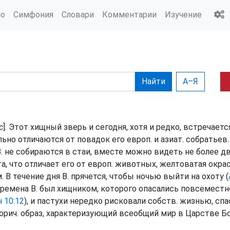
ио
Симфония
Словари
Комментарии
Изучение
Найти
А–Я
с
]. Этот хищный зверь и сегодня, хотя и редко, встречается
ьно отличаются от повадок его европ. и азиат. собратьев. 
В. не собираются в стаи, вместе можно видеть не более дву
 что отличает его от европ. животных, желтоватая окра
 В течение дня В. прячется, чтобы ночью выйти на охоту (
времена В. был хищником, которого опасались повсеместн
 10:12
), и пастухи нередко рисковали собств. жизнью, сп
орич. образ, характеризующий всеобщий мир в Царстве Б