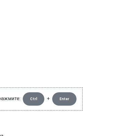
 нажмите:
+
Ctrl
Enter
а.