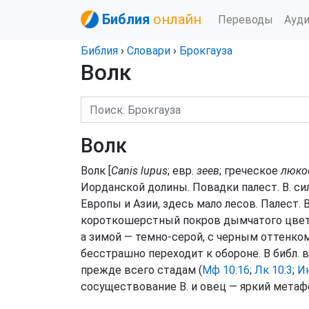
Библия
онлайн
Переводы
Ауд
Библия
›
Словари
›
Брокгауза
Волк
Волк
Волк [
Canis lupus
; евр.
зеев
; греческое
люко
Иорданской долины. Повадки палест. В. сил
Европы и Азии, здесь мало лесов. Палест. 
короткошерстный покров дымчатого цвета,
а зимой — темно-серой, с черным оттенком.
бесстрашно переходит к обороне. В библ. 
прежде всего стадам (
Мф 10:16
;
Лк 10:3
;
Ин
сосуществование В. и овец — яркий метаф