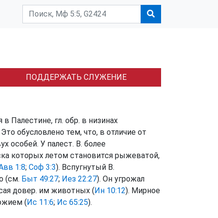
ПОДДЕРЖАТЬ СЛУЖЕНИЕ
 в Палестине, гл. обр. в низинах
Это обусловлено тем, что, в отличие от
х особей. У палест. В. более
ска которых летом становится рыжеватой,
Авв 1:8
;
Соф 3:3
). Вспугнутый В.
о (см.
Быт 49:27
;
Иез 22:27
). Он угрожал
асая довер. им животных (
Ин 10:12
). Мирное
ожием (
Ис 11:6
;
Ис 65:25
).