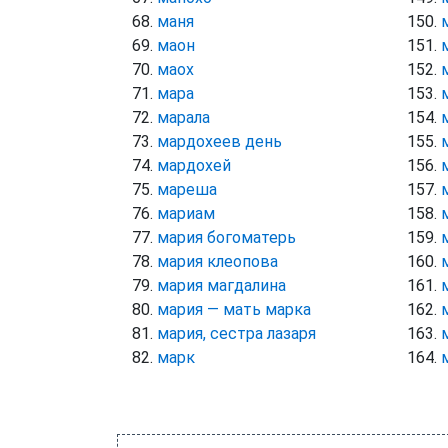
маня
маон
маох
мара
марала
мардохеев день
мардохей
мареша
мариам
мария богоматерь
мария клеопова
мария магдалина
мария — мать марка
мария, сестра лазаря
марк