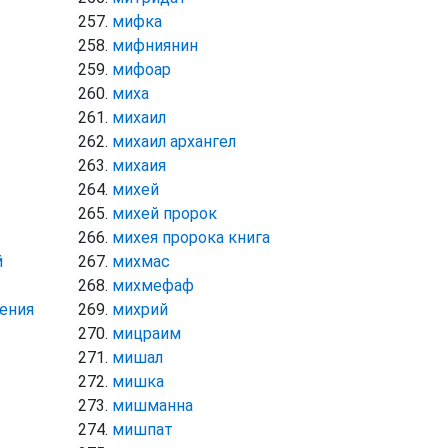
мифка
мифниянин
мифоар
миха
михаил
михаил архангел
михаия
михей
михей пророк
михея пророка книга
й
михмас
михмефаф
ения
михрий
мицраим
мишал
мишка
мишманна
мишпат