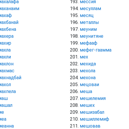
махалафа
мессия
маханаим
месуллам
махаф
месяц
махбанай
металлы
махбена
меуним
махера
меунитяне
махир
мефааф
махла
мефег-гаамма
махли
мех
махлон
мехида
махмас
мехола
махнадбай
мехона
махол
мецоваи
махпела
меша
маш
мешелемия
машал
мешех
ме
мешизабал
меа
мешиллемиф
меанна
мешовав