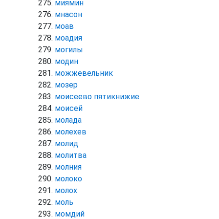
миямин
мнасон
моав
моадия
могилы
модин
можжевельник
мозер
моисеево пятикнижие
моисей
молада
молехев
молид
молитва
молния
молоко
молох
моль
момдий