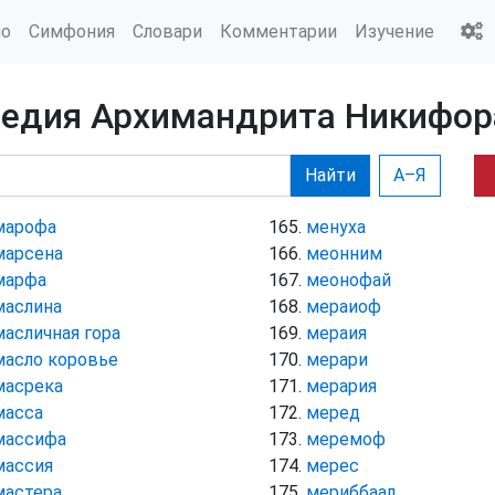
ио
Симфония
Словари
Комментарии
Изучение
педия Архимандрита Никифор
Найти
А–Я
марофа
менуха
марсена
меонним
марфа
меонофай
маслина
мераиоф
масличная гора
мераия
масло коровье
мерари
масрека
мерария
масса
меред
массифа
меремоф
массия
мерес
мастера
мериббаал