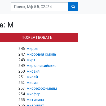
а: М
ПОЖЕРТВОВАТЬ
мирра
мирровая смола
мирт
миры ликийские
мисаил
мисей
мисия
мисрефоф-маим
мисфар
митилина
митридат