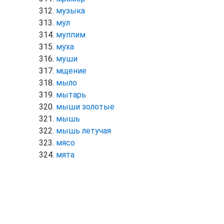
музыка
мул
муппим
муха
муши
мщение
мыло
мытарь
мыши золотые
мышь
мышь летучая
мясо
мята