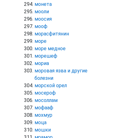
монета
мооли
моосия
мооф
морасфитянин
море
море медное
морешеф
мориа
моровая язва и другие
болезни
морской орел
мосероф
мосоллам
мофааф
мохмур
моца
мошки
мрамор