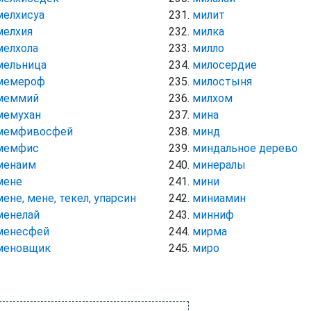
мелхисуа
милит
мелхия
милка
мелхола
милло
мельница
милосердие
мемероф
милостыня
меммий
милхом
мемухан
мина
мемфивосфей
минд
мемфис
миндальное дерево
менаим
минералы
мене
мини
мене, мене, текел, упарсин
миниамин
менелай
минниф
менесфей
мирма
меновщик
миро