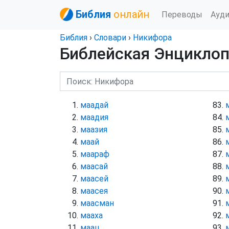
Библия
онлайн
Переводы
Ауд
Библия
›
Словари
›
Никифора
Библейская Энцикло
маадай
маадия
маазия
маай
маараф
маасай
маасей
маасея
маасман
мааха
маац