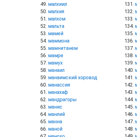
малхиил
малхия
малхом
мальта
мамей
маммона
мамнитанем
мамре
мамух
манаил
манаимский хоровод
манассия
манахаф
мандрагоры
манис
манлий
манна
маной
манохо