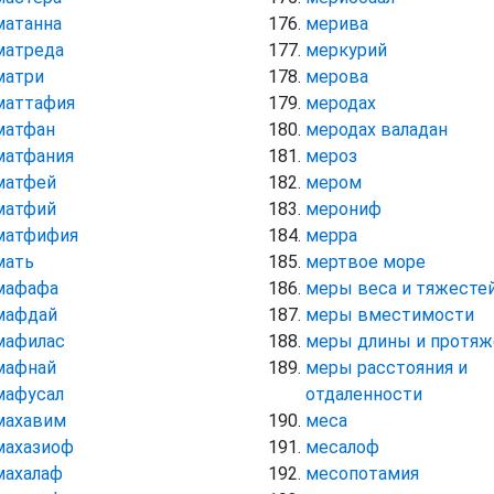
матанна
мерива
матреда
меркурий
матри
мерова
маттафия
меродах
матфан
меродах валадан
матфания
мероз
матфей
мером
матфий
мерониф
матфифия
мерра
мать
мертвое море
мафафа
меры веса и тяжесте
мафдай
меры вместимости
мафилас
меры длины и протяж
мафнай
меры расстояния и
мафусал
отдаленности
махавим
меса
махазиоф
месалоф
махалаф
месопотамия