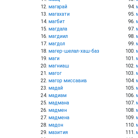
магарай
магахати
магбит
магдала
магдиил
магдол
магер-шелал-хаш-баз
маги
магниаш
магог
магор миссавив
мадай
мадиам
мадмана
мадмен
мадмена
мадон
мазития