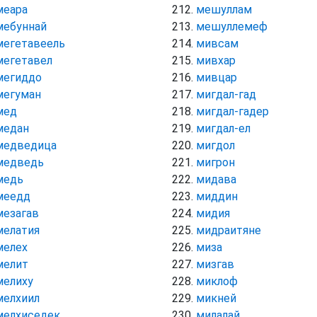
меара
мешуллам
мебуннай
мешуллемеф
мегетавеель
мивсам
мегетавел
мивхар
мегиддо
мивцар
мегуман
мигдал-гад
мед
мигдал-гадер
медан
мигдал-ел
медведица
мигдол
медведь
мигрон
медь
мидава
меедд
миддин
мезагав
мидия
мелатия
мидраитяне
мелех
миза
мелит
мизгав
мелиху
миклоф
мелхиил
микней
мелхиседек
милалай