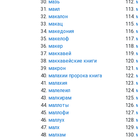
мазь
маил
макалон
макац
македония
макелоф
макер
маккавей
маккавейские книги
макрон
малахии пророка книга
малахия
малелеил
малкирам
маллоты
маллофи
маллух
малх
малхам