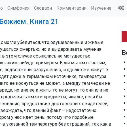
ио
Симфония
Словари
Комментарии
Изучение
 Божием. Книга 21
е смогли убедиться, что одушевленные и живые
зрушаться смертью, но и выдерживать мучения
В
ы в этом случае ссылались на могущество
их каким-нибудь примером. Если мы им ответим,
ые, подвержены разрушению, и однако же живут в
ходят даже в термальном источнике, температура
икто ее коснуться не может, а между тем черви не
реда, но вне ее и жить-то не могут, то они или не
 предъявить им эти предметы, или же, если бы
ствование, предоставив достоверных свидетелей,
тверждать, что данный факт – недостаточно
ром у нас идет речь, потому что подобные
в указанной температуре без страданий, так как в