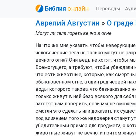
Библия
онлайн
Переводы
Ауд
Аврелий Августин
»
О граде
Могут ли тела гореть вечно в огне
На что же мне указать, чтобы неверующи
человеческие тела не только могут не ра
вечного огня? Они ведь не хотят, чтобы м
Всемогущего, а требуют, чтобы убеждали 
что есть животные, которые, как смертн
обыкновенном огне, а один род червей на
воды которого такова, что безнаказанно н
только живут в ней безо всякого для себя в
захотят нам поверить, если мы не сможем
смогли это сделать или доказать их суще
под влиянием того же недоверия станут у
убедительный пример для предмета, о кото
животные живут не вечно, и притом живут 