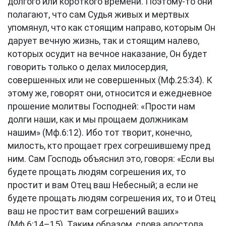
долгого или короткого времени. Поэтому-то они
полагают, что сам Судья живых и мертвых
упомянул, что как стоящим направо, которым Он
дарует вечную жизнь, так и стоящим налево,
которых осудит на вечное наказание, Он будет
говорить только о делах милосердия,
совершенных или не совершенных (Мф.25:34). К
этому же, говорят они, относится и ежедневное
прошение молитвы Господней: «Прости нам
долги наши, как и мы прощаем должникам
нашим» (Мф.6:12). Ибо тот творит, конечно,
милость, кто прощает грех согрешившему пред
ним. Сам Господь объяснил это, говоря: «Если вы
будете прощать людям согрешения их, то
простит и вам Отец ваш Небесный; а если не
будете прощать людям согрешения их, то и Отец
ваш не простит вам согрешений ваших»
(Мф.6:14–15). Таким образом, слова апостола