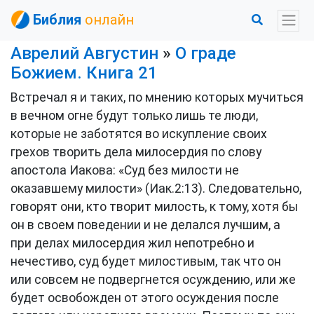
Библия
онлайн
Аврелий Августин
»
О граде
Божием. Книга 21
Встречал я и таких, по мнению которых мучиться
в вечном огне будут только лишь те люди,
которые не заботятся во искупление своих
грехов творить дела милосердия по слову
апостола Иакова: «Суд без милости не
оказавшему милости» (Иак.2:13). Следовательно,
говорят они, кто творит милость, к тому, хотя бы
он в своем поведении и не делался лучшим, а
при делах милосердия жил непотребно и
нечестиво, суд будет милостивым, так что он
или совсем не подвергнется осуждению, или же
будет освобожден от этого осуждения после