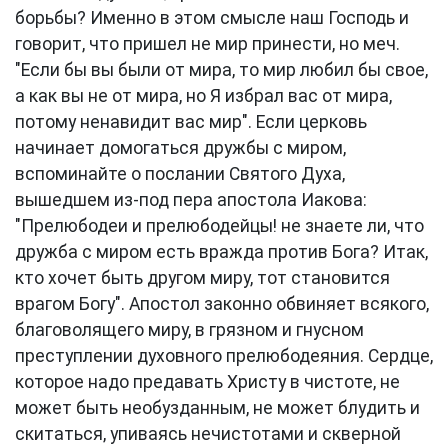
борьбы? Именно в этом смысле наш Господь и
говорит, что пришел не мир принести, но меч.
"Если бы вы были от мира, то мир любил бы свое,
а как вы не от мира, но Я избрал вас от мира,
потому ненавидит вас мир". Если церковь
начинает домогаться дружбы с миром,
вспоминайте о послании Святого Духа,
вышедшем из-под пера апостола Иакова:
"Прелюбодеи и прелюбодейцы! не знаете ли, что
дружба с миром есть вражда против Бога? Итак,
кто хочет быть другом миру, тот становится
врагом Богу". Апостол законно обвиняет всякого,
благоволящего миру, в грязном и гнусном
преступлении духовного прелюбодеяния. Сердце,
которое надо предавать Христу в чистоте, не
может быть необузданным, не может блудить и
скитаться, упиваясь нечистотами и скверной