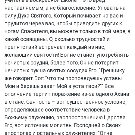
учитель в воскресной школе – это вред
наставляемым, а не благословение. Уповать на
силу Духа Святого, Который почивает на вас и
трудится через вас, чтобы приводить других к
ногам Спасителя, вы можете только в той мере, в
какой освящены. О, сколько трудностей и
препятствий встречает каждый из нас,
желающий святости! Бог не станет употреблять
нечистых орудий, более того, Он не потерпит
нечистых рук на святых сосудах Его. "Грешнику
же говорит Бог: "что ты проповедуешь уставы
Мои и берешь завет Мой в уста твои?"" Все
ополчение терпит поражение из-за одного Ахана
в стане. Святость – вот существенное условие,
определяющее соответствие человека в
Божьему служению, распространению Царства
Его, вот источник молитвы Господней о Своих
апостолах и остальных служителях: "Отче