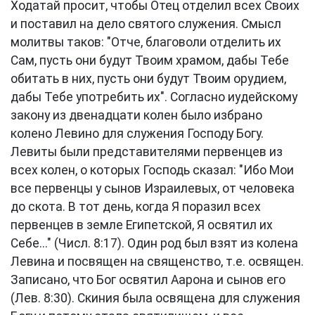
Ходатай просит, чтобы Отец отделил всех Своих
и поставил на дело святого служения. Смысл
молитвы таков: "Отче, благоволи отделить их
Сам, пусть они будут Твоим храмом, дабы Тебе
обитать в них, пусть они будут Твоим орудием,
дабы Тебе употребить их". Согласно иудейскому
закону из двенадцати колен было избрано
колено Левино для служения Господу Богу.
Левиты были представителями первенцев из
всех колен, о которых Господь сказал: "Ибо Мои
все первенцы у сынов Израилевых, от человека
до скота. В тот день, когда Я поразил всех
первенцев в земле Египетской, Я освятил их
Себе..." (Числ. 8:17). Один род был взят из колена
Левина и посвящен на священство, т.е. освящен.
Записано, что Бог освятил Аарона и сынов его
(Лев. 8:30). Скиния была освящена для служения