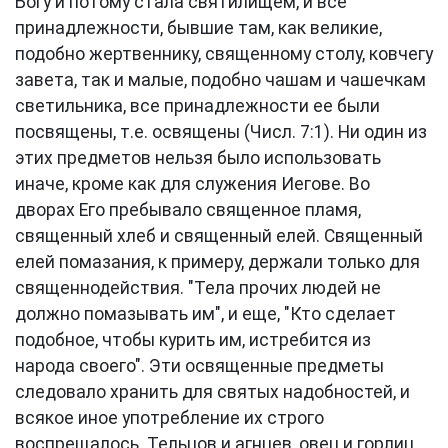
Богу и потому стала святилищем, и все
принадлежности, бывшие там, как великие,
подобно жертвеннику, священному столу, ковчегу
завета, так и малые, подобно чашам и чашечкам
светильника, все принадлежности ее были
посвящены, т.е. освящены (Числ. 7:1). Ни один из
этих предметов нельзя было использовать
иначе, кроме как для служения Иегове. Во
дворах Его пребывало священное пламя,
священный хлеб и священный елей. Священный
елей помазания, к примеру, держали только для
священнодействия. "Тела прочих людей не
должно помазывать им", и еще, "Кто сделает
подобное, чтобы курить им, истребится из
народа своего". Эти освященные предметы
следовало хранить для святых надобностей, и
всякое иное употребление их строго
воспрещалось. Тельцов и агнцев, овец и горлиц