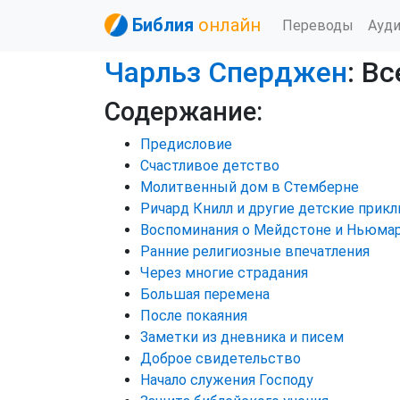
Библия
онлайн
Переводы
Ауд
Чарльз Сперджен
: В
Содержание:
Предисловие
Счастливое детство
Молитвенный дом в Стемберне
Ричард Книлл и другие детские прик
Воспоминания о Мейдстоне и Ньюма
Ранние религиозные впечатления
Через многие страдания
Большая перемена
После покаяния
Заметки из дневника и писем
Доброе свидетельство
Начало служения Господу