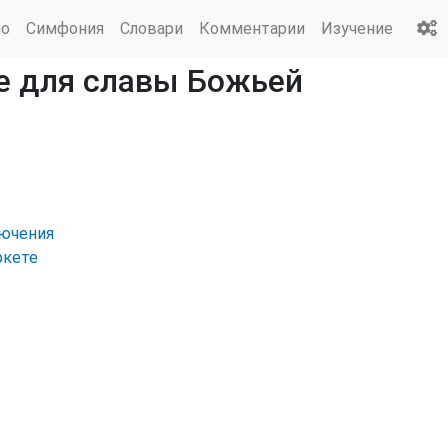
ио
Симфония
Словари
Комментарии
Изучение
се для славы Божьей
лючения
ркете