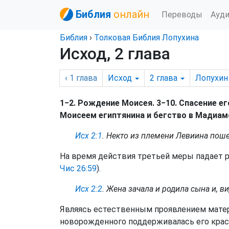
Библия
онлайн
Переводы
Ауд
Библия
›
Толковая Библия Лопухина
Исход, 2 глава
‹ 1
глава
Исход
2
глава
Лопухин
1−2. Рождение Моисея. 3−10. Спасение ег
Моисеем египтянина и бегство в Мадиам
Исх 2:1
. Некто из племени Левиина поше
На время действия третьей меры падает 
Чис 26:59
).
Исх 2:2
. Жена зачала и родила сына и, ви
Являясь естественным проявлением матери
новорожденного поддерживалась его красот