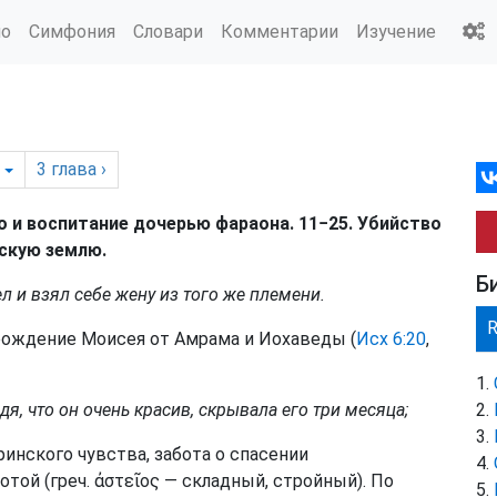
ио
Симфония
Словари
Комментарии
Изучение
3
глава
›
о и воспитание дочерью фараона. 11−25. Убийство
скую землю.
Б
л и взял себе жену из того же племени.
рождение Моисея от Амрама и Иохаведы (
Исх 6:20
,
дя, что он очень красив, скрывала его три месяца;
нского чувства, забота о спасении
ой (греч. ἀστεῖος — складный, стройный). По