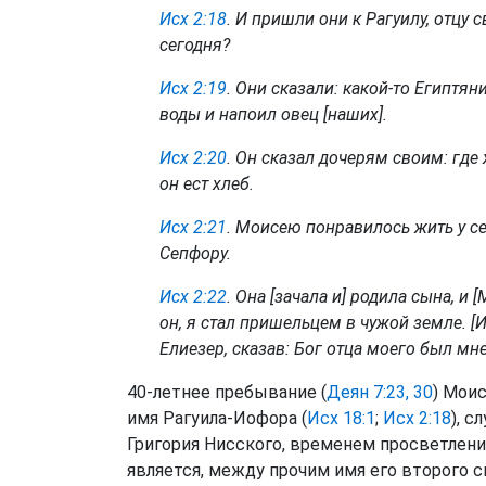
Исх 2:18
. И пришли они к Рагуилу, отцу с
сегодня?
Исх 2:19
. Они сказали: какой-то Египтян
воды и напоил овец [наших].
Исх 2:20
. Он сказал дочерям своим: где 
он ест хлеб.
Исх 2:21
. Моисею понравилось жить у се
Сепфору.
Исх 2:22
. Она [зачала и] родила сына, и
он, я стал пришельцем в чужой земле. [И
Елиезер, сказав: Бог отца моего был мн
40-летнее пребывание (
Деян 7:23, 30
) Мои
имя Рагуила-Иофора (
Исх 18:1
;
Исх 2:18
), с
Григория Нисского, временем просветлени
является, между прочим имя его второго с