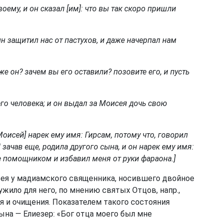
воему, и он сказал [им]: что вы так скоро пришли
ин защитил нас от пастухов, и даже начерпал нам
же он? зачем вы его оставили? позовите его, и пусть
го человека; и он выдал за Моисея дочь свою
 [Моисей] нарек ему имя: Гирсам, потому что, говорил
 зачав еще, родила другого сына, и он нарек ему имя:
е помощником и избавил меня от руки фараона.]
сея у мадиамского священника, носившего двойное
лужило для него, по мнению святых Отцов, напр.,
я и очищения. Показателем такого состояния
ына — Елиезер: «Бог отца моего был мне