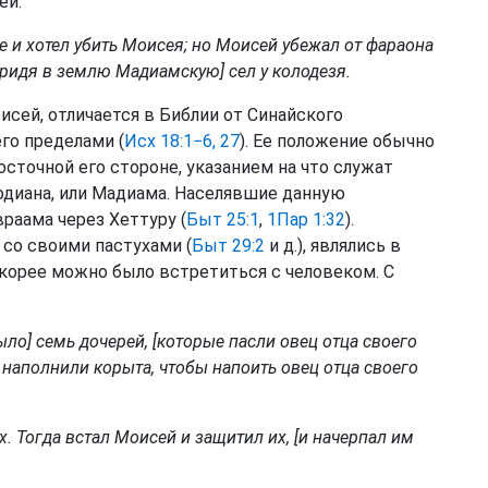
ей.
е и хотел убить Моисея; но Моисей убежал от фараона
придя в землю Мадиамскую] сел у колодезя.
исей, отличается в Библии от Синайского
го пределами (
Исх 18:1−6, 27
). Ее положение обычно
осточной его стороне, указанием на что служат
одиана, или Мадиама. Населявшие данную
раама через Хеттуру (
Быт 25:1
,
1Пар 1:32
).
 со своими пастухами (
Быт 29:2
и д.), являлись в
корее можно было встретиться с человеком. С
ло] семь дочерей, [которые пасли овец отца своего
 наполнили корыта, чтобы напоить овец отца своего
х. Тогда встал Моисей и защитил их, [и начерпал им