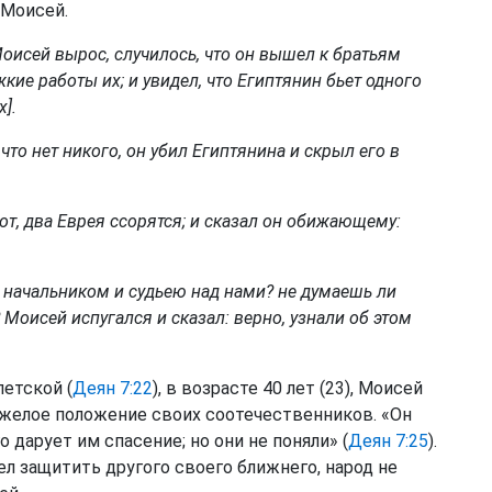
 Моисей.
Моисей вырос, случилось, что он вышел к братьям
ие работы их; и увидел, что Египтянин бьет одного
].
 что нет никого, он убил Египтянина и скрыл его в
вот, два Еврея ссорятся; и сказал он обижающему:
бя начальником и судьею над нами? не думаешь ли
? Моисей испугался и сказал: верно, узнали об этом
етской (
Деян 7:22
), в возрасте 40 лет (23), Моисей
яжелое положение своих соотечественников. «Он
о дарует им спасение; но они не поняли» (
Деян 7:25
).
тел защитить другого своего ближнего, народ не