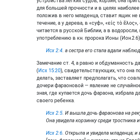
устройства легких судов, корзин, она приго
для большей прочности и в целях наиболее 
положив в него младенца, ставит ящик не 
течение, а у дерева, в «суф», «εἰς τὸ ἕλος», 
читается в русской Библии, а в водоросли, 
употреблению в кн. пророка Ионы (Ион.2.6)
Исх 2:4
. а сестра его стала вдали наблюд
Замечание ст. 4, а равно и обдуманность
(
Исх 15:20
), свидетельствующих, что она по
делать, заставляет предполагать, что сов
дочери фараоновой — явление не случайное
зная, где купается дочь фараона, избрала 
своего ребенка.
Исх 2:5
. И вышла дочь фараонова на рек
Она увидела корзинку среди тростника 
Исх 2:6
. Открыла и увидела младенца; и 