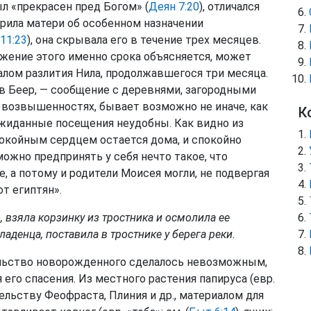
л «прекрасен пред Богом» (
Деян 7:20
), отличался
орила матери об особенном назначении
11:23
), она скрывала его в течение трех месяцев.
жение этого именно срока объясняется, может
чалом разлития Нила, продолжавшегося три месяца.
ов Беер, — сообщение с деревнями, загородными
возвышенностях, бывает возможно не иначе, как
К
ожиданные посещения неудобны. Как видно из
покойным сердцем остается дома, и спокойно
ожно предпринять у себя нечто такое, что
 а потому и родители Моисея могли, не подвергая
от египтян».
, взяла корзинку из тростника и осмолила ее
аденца, поставила в тростнике у берега реки.
ельство новорожденного сделалось невозможным,
го спасения. Из местного растения папируса (евр.
ельству Феофраста, Плиния и др., материалом для