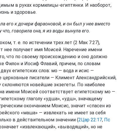
имым в руках кормилицы-египтянки. И наоборот,
изнь и здоровье.
ла его к дочери фараоновой, и он был у нее вместо
 что, говорила она, я из воды вынула его.
м, т. е. по истечении трех лет (2 Мак 7:27),
от нее получает имя Моисей. Наречение имени
то, что по своему происхождению и оно должно
е Филон и Иосиф Флавий, причем, по словам
двух египетских слов: мо — вода и исис —
е церковные писатели — Климент Александрийский,
у склоняются новейшие экзегеты. По наиболее
на имени Моисей соответствует египетскому мо —
еегипетскому глаголу «удша», «удш», значащему
греческим окончанием Моисис, значит «спасен из
ейского «маша» — извлекать не имеет за себя
олько в действительном значении (
2Цар 22:17
,
Пс
означает «извлекающий», «выводящий», но не