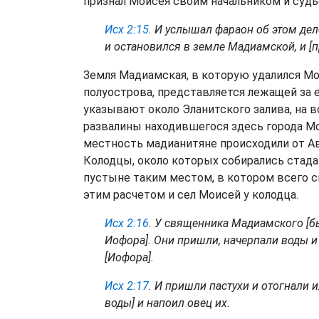
признал Моисея своим начальником и судь
Исх 2:15
. И услышал фараон об этом дел
и остановился в земле Мадиамской, и [
Земля Мадиамская, в которую удалился Мо
полуострова, представляется лежащей за е
указывают около Эланитского залива, на в
развалины находившегося здесь города М
местность мадианитяне происходили от Ав
Колодцы, около которых собирались стада
пустыне таким местом, в котором всего с
этим расчетом и сел Моисей у колодца.
Исх 2:16
. У священника Мадиамского [бы
Иофора]. Они пришли, начерпали
воды
и
[Иофора].
Исх 2:17
. И пришли пастухи и отогнали и
воды] и напоил овец их.