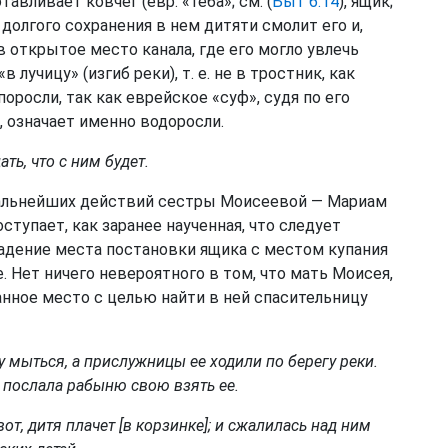
тавливает ковчег (евр. «теба»; см. (
Быт 6:14
), ящик;
долгого сохранения в нем дитяти смолит его и,
в открытое место канала, где его могло увлечь
«в лучицу» (изгиб реки), т. е. не в тростник, как
поросли, так как еврейское «суф», судя по его
, означает именно водоросли.
ать, что с ним будет.
 дальнейших действий сестры Моисеевой — Мариам
ступает, как заранее наученная, что следует
падение места постановки ящика с местом купания
. Нет ничего невероятного в том, что мать Моисея,
данное место с целью найти в ней спасительницу
у мыться, а прислужницы ее ходили по берегу реки.
и послала рабыню свою взять ее.
вот, дитя плачет [в корзинке]; и сжалилась над ним