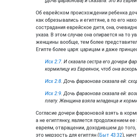
[дочь фараонова] и сказала: это из Еврей
Об еврейском происхождении ребенка дочь
как обрезывались и египтяне, а по его на
сострадания еврейское дитя, она, очевидно
указа. В этом случае она опирается на то
женщины вообще, тем более представител
Египте более царя: царицам и даже принц
Исх 2:7
. И сказала сестра его дочери фар
кормилицу из Евреянок, чтоб она вскор
Исх 2:8
. Дочь фараонова сказала ей: сх
Исх 2:9
. Дочь фараонова сказала ей: воз
плату. Женщина взяла младенца и корми
Согласие дочери фараоновой взять в корм
а не египтянку, является продолжением ее
евреям, отвращении, доходившем до того, 
это мерзость для египтян (
Быт 43:32
), нич