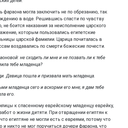
ских детей.
 фараона могла заключить не по обрезанию, так
хождению в воде. Решившись спасти по чувству
, не боится наказания за неисполнение царского
 уважение, которым пользовались египетские
ьницы царской фамилии. Царица почиталась в
ессам воздавались по смерти божеские почести.
аоновой: не сходить ли мне и не позвать ли к тебе
мила тебе младенца?
оди. Девица пошла и призвала мать младенца.
ьми младенца сего и вскорми его мне; я дам тебе
ла его.
илицы к спасенному еврейскому младенцу еврейку,
 забот о жизни дитяти. При отвращении египтян к
что египтяне не могли есть с евреями, потому что
то и никто не мог поручиться дочери фараона, что