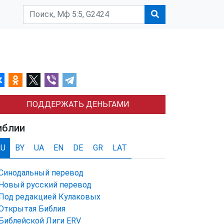
ПОДДЕРЖАТЬ ДЕНЬГАМИ
иблии
RU
BY
UA
EN
DE
GR
LAT
Синодальный перевод
Новый русский перевод
Под редакцией Кулаковых
Открытая Библия
Библейской Лиги ERV