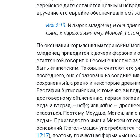
еврейское дитя останется целым и невред
вручение его еврейке обеспечивало ему ж
Исх 2:10
. И вырос младенец, и она приве
сына, и нарекла имя ему: Моисей, потому
По окончании кормления материнским молоко
младенец приводится к дочери фараона и 
египтянкой говорит с несомненностью за 
быть египетским. Таковым считают его уж
последнего, оно образовано из соединения 
сохраненный, а равно и некоторые древни
Евстафий Антиохийский, к тому же вывод
достоверному объяснению, первая полови
вода, а вторая, — υσῆς; или υσῆυς — дреен
спасаться. Поэтому Моудше, Моиси, или с 
воды». Производство имени Моисей от евр
оснований. Глагол «маша» употребляется т
17:17
), поэтому причастная форма «моше» 