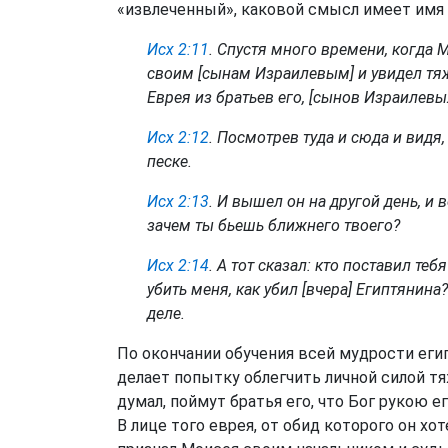
«извлеченный», каковой смысл имеет имя
Исх 2:11
. Спустя много времени, когда 
своим [сынам Израилевым] и увидел тяжк
Еврея из братьев его, [сынов Израилевых
Исх 2:12
. Посмотрев туда и сюда и видя,
песке.
Исх 2:13
. И вышел он на другой день, и 
зачем ты бьешь ближнего твоего?
Исх 2:14
. А тот сказал: кто поставил те
убить меня, как убил [вчера] Египтянина
деле.
По окончании обучения всей мудрости егип
делает попытку облегчить личной силой т
думал, поймут братья его, что Бог рукою ег
В лице того еврея, от обид которого он хо