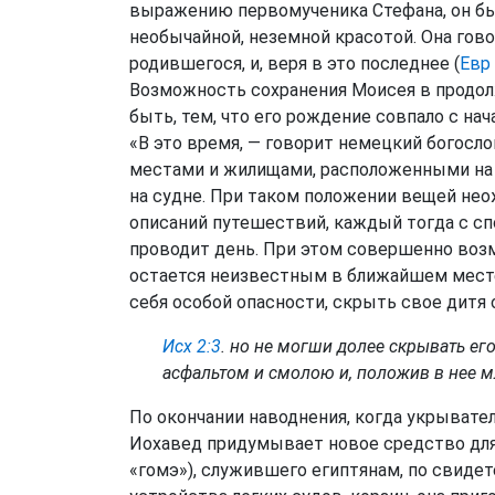
выражению первомученика Стефана, он бы
необычайной, неземной красотой. Она гов
родившегося, и, веря в это последнее (
Евр 
Возможность сохранения Моисея в продол
быть, тем, что его рождение совпало с на
«В это время, — говорит немецкий богосл
местами и жилищами, расположенными на 
на судне. При таком положении вещей не
описаний путешествий, каждый тогда с с
проводит день. При этом совершенно возм
остается неизвестным в ближайшем месте,
себя особой опасности, скрыть свое дитя 
Исх 2:3
. но не могши долее скрывать его
асфальтом и смолою и, положив в нее мл
По окончании наводнения, когда укрыват
Иохавед придумывает новое средство для е
«гомэ»), служившего египтянам, по свидет