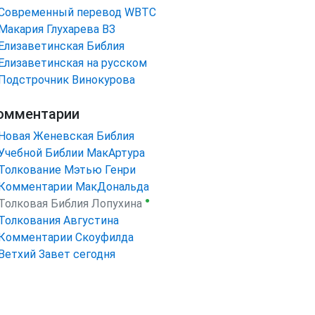
Cовременный перевод WBTC
Макария Глухарева ВЗ
Елизаветинская Библия
Елизаветинская на русском
Подстрочник Винокурова
омментарии
Новая Женевская Библия
Учебной Библии МакАртура
Толкование Мэтью Генри
Комментарии МакДональда
●
Толковая Библия Лопухина
Толкования Августина
Комментарии Скоуфилда
Ветхий Завет сегодня