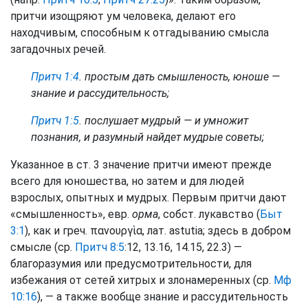
притчи изощряют ум человека, делают его
находчивым, способным к отгадыванию смысла
загадочных речей.
Притч 1:4
. простым дать смышленость, юноше —
знание и рассудительность;
Притч 1:5
. послушает мудрый — и умножит
познания, и разумный найдет мудрые советы;
Указанное в ст. 3 значение притчи имеют прежде
всего для юношества, но затем и для людей
взрослых, опытных и мудрых. Первым притчи дают
«смышленность», евр.
орма
, собст. лукавство (
Быт
3:1
), как и греч. πανουργὶα, лат. astutia; здесь в добром
смысле (ср.
Притч 8:5
:12, 13.16, 14.15, 22.3) —
благоразумия или предусмотрительности, для
избежания от сетей хитрых и злонамеренных (ср.
Мф
10:16
), — а также вообще знание и рассудительность