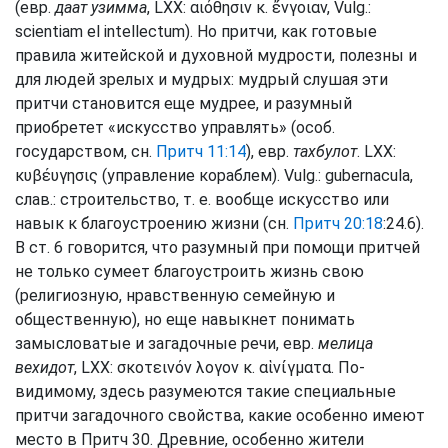
(евр.
даат узимма
, LXX: αιόθησιν κ. ἔνγοιαν, Vulg.:
scientiam el intellectum). Но притчи, как готовые
правила житейской и духовной мудрости, полезны и
для людей зрелых и мудрых: мудрый слушая эти
притчи становится еще мудрее, и разумный
приобретет «искусство управлять» (особ.
государством, сн.
Притч 11:14
), евр.
тахбулот
. LXX:
κυβέυγησις (управление кораблем). Vulg.: gubernacula,
слав.: строительство, т. е. вообще искусство или
навык к благоустроению жизни (сн.
Притч 20:18
:24.6).
В ст. 6 говорится, что разумный при помощи притчей
не только сумеет благоустроить жизнь свою
(религиозную, нравственную семейную и
общественную), но еще навыкнет понимать
замысловатые и загадочные речи, евр.
мелица
вехидот
, LXX: σκοτεινόν λογον κ. αἱνίγματα. По-
видимому, здесь разумеются такие специальные
притчи загадочного свойства, какие особенно имеют
место в Притч 30. Древние, особенно жители