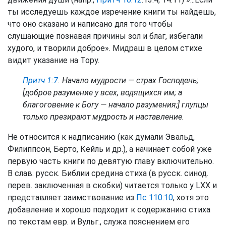
ты исследуешь каждое изречение книги ты найдешь,
что оно сказано и написано для того чтобы
слушающие познавая причины зол и благ, избегали
худого, и творили доброе». Мидраш в целом стихе
видит указание на Тору.
Притч 1:7
. Начало мудрости — страх Господень;
[доброе разумение у всех, водящихся им; а
благоговение к Богу — начало разумения;] глупцы
только презирают мудрость и наставление.
Не относится к надписанию (как думали Эвальд,
Филиппсон, Берто, Кейль и др.), а начинает собой уже
первую часть книги по девятую главу включительно.
В слав. русск. Библии средина стиха (в русск. синод.
перев. заключенная в скобки) читается только у LXX и
представляет заимствование из
Пс 110:10
, хотя это
добавление и хорошо подходит к содержанию стиха
по текстам евр. и Вульг., служа пояснением его