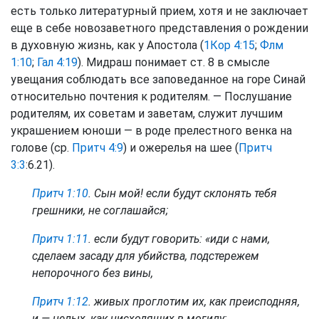
есть только литературный прием, хотя и не заключает
еще в себе новозаветного представления о рождении
в духовную жизнь, как у Апостола (
1Кор 4:15
;
Флм
1:10
;
Гал 4:19
). Мидраш понимает ст. 8 в смысле
увещания соблюдать все заповеданное на горе Синай
относительно почтения к родителям. — Послушание
родителям, их советам и заветам, служит лучшим
украшением юноши — в роде прелестного венка на
голове (ср.
Притч 4:9
) и ожерелья на шее (
Притч
3:3
:6.21).
Притч 1:10
. Сын мой! если будут склонять тебя
грешники, не соглашайся;
Притч 1:11
. если будут говорить: «иди с нами,
сделаем засаду для убийства, подстережем
непорочного без вины,
Притч 1:12
. живых проглотим их, как преисподняя,
и — целых, как нисходящих в могилу;