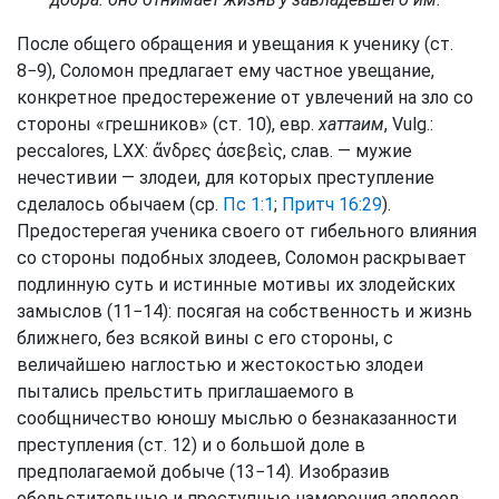
После общего обращения и увещания к ученику (ст.
8−9), Соломон предлагает ему частное увещание,
конкретное предостережение от увлечений на зло со
стороны «грешников» (ст. 10), евр.
хаттаим
, Vulg.:
peccalores, LXX: ἄνδρες ἀσεβεὶς, слав. — мужие
нечестивии — злодеи, для которых преступление
сделалось обычаем (ср.
Пс 1:1
;
Притч 16:29
).
Предостерегая ученика своего от гибельного влияния
со стороны подобных злодеев, Соломон раскрывает
подлинную суть и истинные мотивы их злодейских
замыслов (11−14): посягая на собственность и жизнь
ближнего, без всякой вины с его стороны, с
величайшею наглостью и жестокостью злодеи
пытались прельстить приглашаемого в
сообщничество юношу мыслью о безнаказанности
преступления (ст. 12) и о большой доле в
предполагаемой добыче (13−14). Изобразив
обольстительные и преступные намерения злодеев,