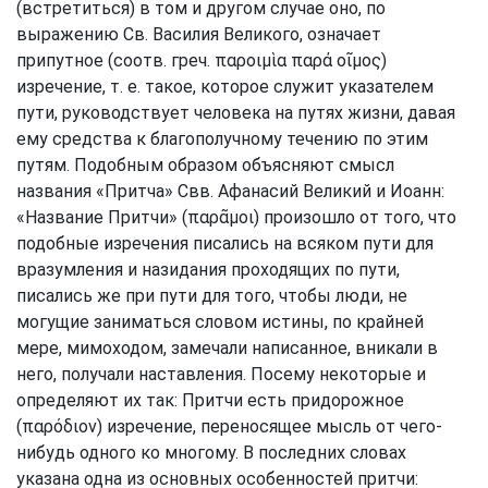
(встретиться) в том и другом случае оно, по
выражению Св. Василия Великого, означает
припутное (соотв. греч. παροιμὶα παρά οῖμος)
изречение, т. е. такое, которое служит указателем
пути, руководствует человека на путях жизни, давая
ему средства к благополучному течению по этим
путям. Подобным образом объясняют смысл
названия «Притча» Свв. Афанасий Великий и Иоанн:
«Название Притчи» (παρᾶμοι) произошло от того, что
подобные изречения писались на всяком пути для
вразумления и назидания проходящих по пути,
писались же при пути для того, чтобы люди, не
могущие заниматься словом истины, по крайней
мере, мимоходом, замечали написанное, вникали в
него, получали наставления. Посему некоторые и
определяют их так: Притчи есть придорожное
(παρόδιον) изречение, переносящее мысль от чего-
нибудь одного ко многому. В последних словах
указана одна из основных особенностей притчи: