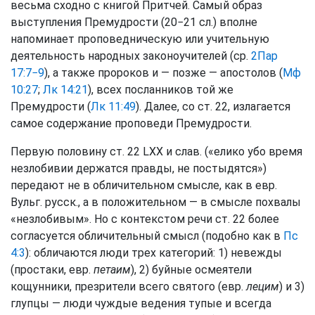
весьма сходно с книгой Притчей. Самый образ
выступления Премудрости (20−21 сл.) вполне
напоминает проповедническую или учительную
деятельность народных законоучителей (ср.
2Пар
17:7−9
), а также пророков и — позже — апостолов (
Мф
10:27
;
Лк 14:21
), всех посланников той же
Премудрости (
Лк 11:49
). Далее, со ст. 22, излагается
самое содержание проповеди Премудрости.
Первую половину ст. 22 LXX и слав. («елико убо время
незлобивии держатся правды, не постыдятся»)
передают не в обличительном смысле, как в евр.
Вульг. русск., а в положительном — в смысле похвалы
«незлобивым». Но с контекстом речи ст. 22 более
согласуется обличительный смысл (подобно как в
Пс
4:3
): обличаются люди трех категорий: 1) невежды
(простаки, евр.
петаим
), 2) буйные осмеятели
кощунники, презрители всего святого (евр.
лецим
) и 3)
глупцы — люди чуждые ведения тупые и всегда