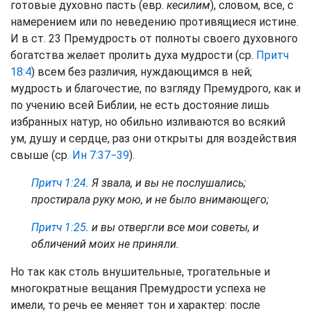
готовые духовно пасть (евр.
кесилим
), словом, все, с
намерением или по неведению противящиеся истине.
И в ст. 23 Премудрость от полноты своего духовного
богатства желает пролить духа мудрости (ср.
Притч
18:4
) всем без различия, нуждающимся в ней;
мудрость и благочестие, по взгляду Премудрого, как и
по учению всей Библии, не есть достояние лишь
избранных натур, но обильно изливаются во всякий
ум, душу и сердце, раз они открыты для воздействия
свыше (ср.
Ин 7:37−39
).
Притч 1:24
. Я звала, и вы не послушались;
простирала руку мою, и не было внимающего;
Притч 1:25
. и вы отвергли все мои советы, и
обличений моих не приняли.
Но так как столь внушительные, трогательные и
многократные вещания Премудрости успеха не
имели, то речь ее меняет тон и характер: после