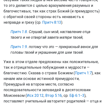
то это делается с целью вразумления разумных и
благочестивых, так как страх Божий (и премудрость)
с обратной своей стороны есть ненависть к
неправде и греху (ср.
Притч 8:13
).
Притч 1:8
. Слушай, сын мой, наставление отца
твоего и не отвергай завета матери твоей,
Притч 1:9
. потому что это — прекрасный венок для
головы твоей и украшение для шеи твоей.
Уже в этом отделе предложены как положительные,
так и отрицательные побуждения к мудрости —
благочестию. Сказав о страхе Божием (
Притч 1:7
), как
начале или основе истинной премудрости,
Премудрый на втором месте, согласно
последовательности заповедей в десятословии
Моисеевом (
Исх 20:12
;
Втор 5:16
, ср.
Еф 6:1−3
),
поставляет учительный авторитет родителей — отца и