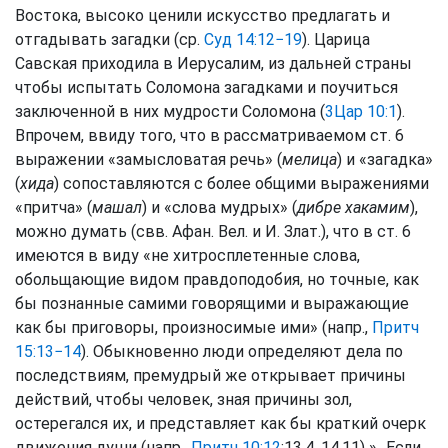
Востока, высоко ценили искусство предлагать и
отгадывать загадки (ср.
Суд 14:12−19
). Царица
Савская приходила в Иерусалим, из дальней страны
чтобы испытать Соломона загадками и поучиться
заключенной в них мудрости Соломона (
3Цар 10:1
).
Впрочем, ввиду того, что в рассматриваемом ст. 6
выражении «замысловатая речь» (
мелица
) и «загадка»
(
хида
) сопоставляются с более общими выражениями
«притча» (
машал
) и «слова мудрых» (
дибре хакамим
),
можно думать (свв. Афан. Вел. и И. Злат.), что в ст. 6
имеются в виду «не хитросплетенные слова,
обольщающие видом правдоподобия, но точные, как
бы познанные самими говорящими и выражающие
как бы приговоры, произносимые ими» (напр.,
Притч
15:13−14
). Обыкновенно люди определяют дела по
последствиям, премудрый же открывает причины
действий, чтобы человек, зная причины зол,
остерегался их, и представляет как бы краткий очерк
движения души (напр.,
Притч 10:12
:13.4, 14.11) »...Если