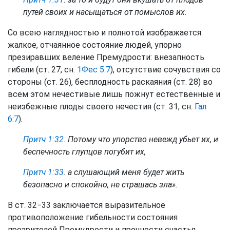
путей своих и насыщаться от помыслов их.
Со всею наглядностью и полнотой изображается
жалкое, отчаянное состояние людей, упорно
презиравших веление Премудрости: внезапность
гибели (ст. 27, сн.
1Фес 5:7
), отсутствие сочувствия со
стороны (ст. 26), бесплодность раскаяния (ст. 28) во
всем этом нечестивые лишь пожнут естественные и
неизбежные плоды своего нечестия (ст. 31, сн.
Гал
6:7
).
Притч 1:32
. Потому что упорство невежд убьет их, и
беспечность глупцов погубит их,
Притч 1:33
. а слушающий меня будет жить
безопасно и спокойно, не страшась зла».
В ст. 32−33 заключается выразительное
противоположение гибельности состояния
презрителей Премудрости и прочности счастья