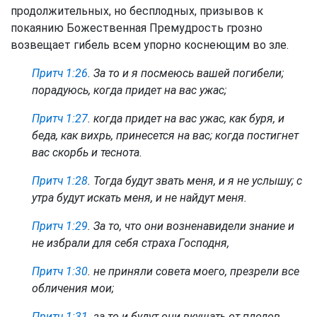
продолжительных, но бесплодных, призывов к
покаянию Божественная Премудрость грозно
возвещает гибель всем упорно коснеющим во зле.
Притч 1:26
. За то и я посмеюсь вашей погибели;
порадуюсь, когда придет на вас ужас;
Притч 1:27
. когда придет на вас ужас, как буря, и
беда, как вихрь, принесется на вас; когда постигнет
вас скорбь и теснота.
Притч 1:28
. Тогда будут звать меня, и я не услышу; с
утра будут искать меня, и не найдут меня.
Притч 1:29
. За то, что они возненавидели знание и
не избрали
для себя
страха Господня,
Притч 1:30
. не приняли совета моего, презрели все
обличения мои;
Притч 1:31
. за то и будут они вкушать от плодов