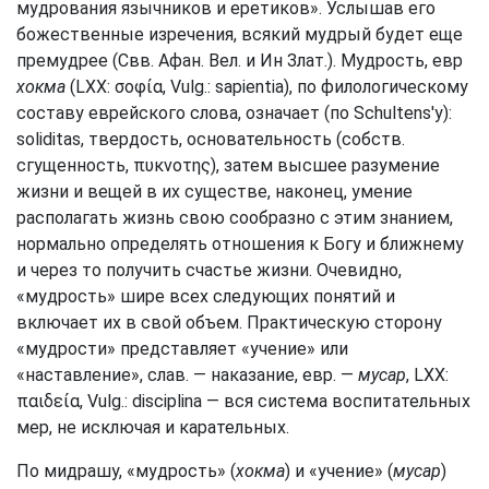
мудрования язычников и еретиков». Услышав его
божественные изречения, всякий мудрый будет еще
премудрее (Свв. Афан. Вел. и Ин Злат.). Мудрость, евр
хокма
(LXX: σοφία, Vulg.: sapientia), по филологическому
составу еврейского слова, означает (по Schultens'y):
soliditas, твердость, основательность (собств.
сгущенность, πυκνοτης), затем высшее разумение
жизни и вещей в их существе, наконец, умение
располагать жизнь свою сообразно с этим знанием,
нормально определять отношения к Богу и ближнему
и через то получить счастье жизни. Очевидно,
«мудрость» шире всех следующих понятий и
включает их в свой объем. Практическую сторону
«мудрости» представляет «учение» или
«наставление», слав. — наказание, евр. —
мусар
, LXX:
παιδεία, Vulg.: disciplina — вся система воспитательных
мер, не исключая и карательных.
По мидрашу, «мудрость» (
хокма
) и «учение» (
мусар
)