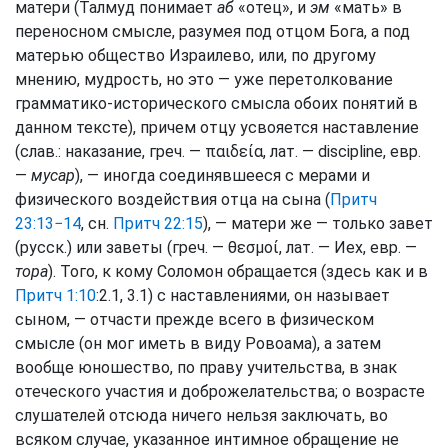
матери (Талмуд понимает
аб
«отец», и
эм
«мать» в
переносном смысле, разумея под отцом Бога, а под
матерью общество Израилево, или, по другому
мнению, мудрость, но это — уже перетолкование
грамматико-исторического смысла обоих понятий в
данном тексте), причем отцу усвояется наставление
(слав.: наказание, греч. — παιδεία, лат. — discipline, евр.
—
мусар
), — иногда соединявшееся с мерами и
физического воздействия отца на сына (
Притч
23:13−14
, сн.
Притч 22:15
), — матери же — только завет
(русск.) или заветы (греч. — θεσμοί, лат. — Иex, евр. —
тора
). Того, к кому Соломон обращается (здесь как и в
Притч 1:10
:2.1, 3.1) с наставлениями, он называет
сыном, — отчасти прежде всего в физическом
смысле (он мог иметь в виду Ровоама), а затем
вообще юношество, по праву учительства, в знак
отеческого участия и доброжелательства; о возрасте
слушателей отсюда ничего нельзя заключать, во
всяком случае, указанное интимное обращение не