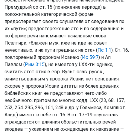
Премудрый со ст. 15 (понижение периода) в
положительной категорической форме
предостерегает своего слушателя от следования по
их «пути»; предостережение это и по содержанию и
по форме речи напоминает начальные слова
Псалтири: «блажен муж, иже не иде на совет
нечестивых, и на пути грешных не ста» (
Пс 1:1
). Ст. 16,
повторяемый пророком Исаиею (
Ис 59:7
) и Ап.
Павлом (
Рим 3:15
), не имеется у LXX-ти: однако,
считать этот стих в евр. Вульг. слав. русск.,
заимствованным у пророка Исаии, нет основания;
скорее у пророка Исаии цитаты из более древних
библейских книг не представляют чего-либо
необычного; притом во многих кодд. LXX (23, 68, 157,
252, 254, 295, 296, 161, 248 и др. у Гольмеса, Комплют.
Альд.) имеют в себе ст. 16. В ст. 17−19 слушатель
ограждается от влияния обольстительных речей
злодеев — указанием на ожидающее их наказание —