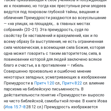
их к покаянию; но тогда как преступные речи злодеев
ведутся под покровом глубокой тайны, вещания и
облачения Премудрости раздаются во всеуслышание
— «на улицах, на площадях,... в главных местах
собраний» (20−21). Эта премудрость, судя по
свойству Ее наставлений и вразумлений, как и по
всему образу Ее выступления, не есть ограниченная
сила человеческая, а всемощная сила Божия, которая
одна может говорить с таким авторитетом, сила, в
повиновении которой для людей заключено всякое
благо и счастье, а в противлении — гибель.
Совершенно произвольно и ошибочно мнение
некоторых западных, усматривающих в изображении
Премудрости в
Притч 1:20
сл.,
Притч 8:22
сл. влияние
парсизма на библейскую письменность. В
действительности понятие «Премудрости» выросло
на чисто библейской, самобытной почве. В книге Иова
(
Иов 15:7−8
:28.12 сл.) Премудрость изображается