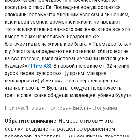
послушных гласу Ее. Последние всегда остаются
спокойны потому что внешним успехам и лишениям,
как и всей земной, временной жизни, не предают
того исключительно важного значения, какое все это
имеет в очах нечестивых. Воззрение же
благочестивых на жизнь и ее блага, у Премудрого, как
и у Апостола, определяют ее правилом: «благочестие
на все полезно, имея обетование жизни настоящей и
будущей» (
1Тим 4:8
). В первой половине ст. 32 чтение
русск. перев. «упорство... (у архим. Макария —
непокорность) убьет их», точно передающее евр.
чтение и соотв. — Вульгаты, следует предпочесть
греч. и слав. «зане обидеша младенцев, убиени будут».
Притчи, 1 глава. Толковая Библия Лопухина
Обратите внимание
! Номера стихов — это
ссылки, ведущие на раздел со сравнением
переводов, параллельными ссылками, текстами