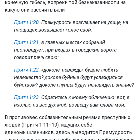
конечную гибель, вопреки той безнаказанности на
какую они рассчитывали.
Притч 1:20
. Премудрость возглашает на улице, на
площадях возвышает голос свой,
Притч 1:21
. в главных местах собраний
проповедует, при входах в городские ворота
говорит речь свою:
Притч 1:22
. «доколе, невежды, будете любить
невежество?
доколе
буйные будут услаждаться
буйством? доколе глупцы будут ненавидеть знание?
Притч 1:23
. Обратитесь к моему обличению: вот, я
изолью на вас дух мой, возвещу вам слова мои.
В противовес соблазнительным речами преступных
людей (Притч 1 11−19), ищущих себе
единомышленников, здесь выводится Премудрость
также призывающая к себе учеников и побуждающая