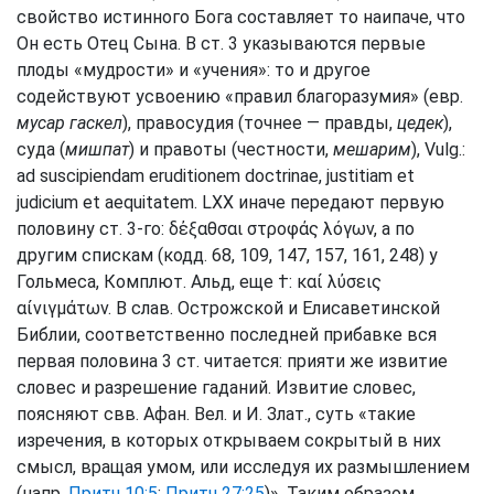
свойство истинного Бога составляет то наипаче, что
Он есть Отец Сына. В ст. 3 указываются первые
плоды «мудрости» и «учения»: то и другое
содействуют усвоению «правил благоразумия» (евр.
мусар гаскел
), правосудия (точнее — правды,
цедек
),
суда (
мишпат
) и правоты (честности,
мешарим
), Vulg.:
ad suscipiendam eruditionem doctrinae, justitiam et
judicium et aequitatem. LXX иначе передают первую
половину ст. 3-го: δἐξαθσαι στροφάς λόγων, а по
другим спискам (кодд. 68, 109, 147, 157, 161, 248) у
Гольмеса, Комплют. Альд, еще †: καί λὐσεις
αίνιγμάτων. В слав. Острожской и Елисаветинской
Библии, соответственно последней прибавке вся
первая половина 3 ст. читается: прияти же извитие
словес и разрешение гаданий. Извитие словес,
поясняют свв. Афан. Вел. и И. Злат., суть «такие
изречения, в которых открываем сокрытый в них
смысл, вращая умом, или исследуя их размышлением
(напр.
Притч 10:5
;
Притч 27:25
)». Таким образом,