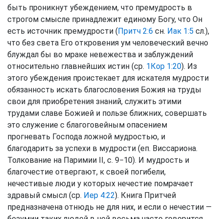
быть проникнут убеждением, что премудрость в
строгом смысле принадлежит единому Богу, что Он
есть источник премудрости (
Притч 2:6
сн.
Иак 1:5
сл.),
что без света Его откровения ум человеческий вечно
блуждал бы во мраке невежества и заблуждений
относительно главнейших истин (ср.
1Кор 1:20
). Из
этого убеждения проистекает для искателя мудрости
обязанность искать благословения Божия на труды
свои для приобретения знаний, служить этими
трудами славе Божией и пользе ближних, совершать
это служение с благоговейным опасением
прогневать Господа ложной мудростью, и
благодарить за успехи в мудрости (еп. Виссариона.
Толкование на Паримии II, с. 9−10). И мудрость и
благочестие отвергают, к своей погибели,
нечестивые люди у которых нечестие помрачает
здравый смысл (ср.
Иер 4:22
). Книга Притчей
предназначена отнюдь не для них, и если о нечестии —
безумии таких людей в ней весьма часто говорится,