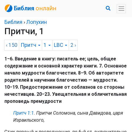
Библия
онлайн
Библия
›
Лопухин
Притчи, 1
‹ 150
Притч
1
LBC
2
›
1−6. Введение в книгу: писатель ее; цель, общее
содержание и основной характер книги. 7. Основное
начало мудрости благочестия. 8−9. Об авторитете
родителей в научении благочестию — мудрости.
10−19. Предостережение от соблазнов со стороны
нечестивцев. 20−23. Увещательная и обличительная
проповедь премудрости
Притч 1:1
. Притчи Соломона, сына Давидова, царя
Израильского,
Стих первый и последующие, по 6-й ст. включительно,