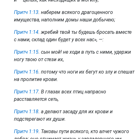
Притч 1:13
. наберем всякого драгоценного
имущества, наполним домы наши добычею;
Притч 1:14
. жребий твой ты будешь бросать вместе
с нами, склад один будет у всех нас», —:
Притч 1:15
. сын мой! не ходи в путь с ними, удержи
ногу твою от стези их,
Притч 1:16
. потому что ноги их бегут ко злу и спешат
на пролитие крови.
Притч 1:17
. В глазах всех птиц напрасно
расставляется сеть,
Притч 1:18
. а делают засаду для их крови и
подстерегают их души.
Притч 1:19
. Таковы пути всякого, кто алчет чужого
добра: оно отнимает жизнь у завладевшего им.