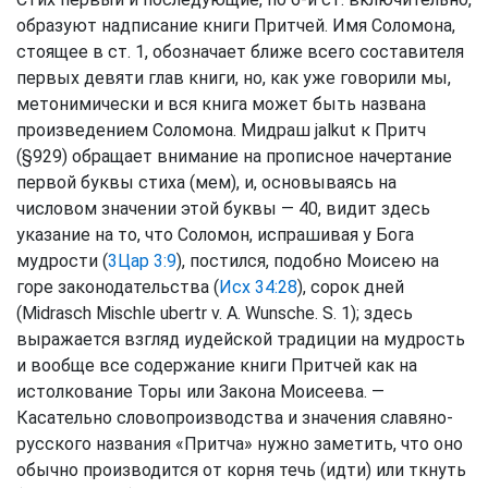
образуют надписание книги Притчей. Имя Соломона,
стоящее в ст. 1, обозначает ближе всего составителя
первых девяти глав книги, но, как уже говорили мы,
метонимически и вся книга может быть названа
произведением Соломона. Мидраш jalkut к Притч
(§929) обращает внимание на прописное начертание
первой буквы стиха (мем), и, основываясь на
числовом значении этой буквы — 40, видит здесь
указание на то, что Соломон, испрашивая у Бога
мудрости (
3Цар 3:9
), постился, подобно Моисею на
горе законодательства (
Исх 34:28
), сорок дней
(Midrasch Mischle ubertr v. A. Wunsche. S. 1); здесь
выражается взгляд иудейской традиции на мудрость
и вообще все содержание книги Притчей как на
истолкование Торы или Закона Моисеева. —
Касательно словопроизводства и значения славяно-
русского названия «Притча» нужно заметить, что оно
обычно производится от корня течь (идти) или ткнуть