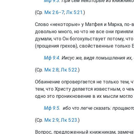
Мф 9:3
. При сем некоторые из книжников
(Ср.
Мк 2:6−7
;
Лк 5:21
.)
Слово «некоторые» у Матфея и Марка, по-
довольно много, но что не все они принял
думали, что Он богохульствует потому, чт
(прощения грехов), свойственные только Б
Мф 9:4
. Иисус же, видя помышления их,
(Ср.
Мк 2:8
;
Лк 5:22
.)
Обвинение опровергается не только тем, чт
тем, что Христу делается известным, о че
одно это проникновение в их мысли могло 
Мф 9:5
. ибо что легче сказать: прощаютс
(Ср.
Мк 2:9
;
Лк 5:23
.)
Вопрос, предложенный книжникам, замечате