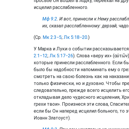
просьбе Он вошел в лодку, переехал на дру
исцелил расслабленного.
Мф 9:2
. И вот, принесли к Нему расслаб
их, сказал расслабленному: дерзай, чадо
(Ср.
Мк 2:3−5
;
Лк 5:18−20
.)
У Марка и Луки о событии рассказывается 
2:1−12
;
Лк 5:17−26
). Слова «веру их» (αὐτῶ
которые принесли расслабленного. Если бы 
было бы надобности напоминать ему о гре
смотреть на свою болезнь как на наказание
только физически, но и духовно. Чтобы пр
следовательно, прежде всего исцелить его
откладывая дело чудесного исцеления, Хр
грехи твои». Произнеся эти слова, Спасите
если бы Он наперед исцелил больного, то 
Иоанн Златоуст).