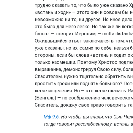
трудно сказать то, что было уже сказано Х
«встань и ходи» — этого они и совсем бы н
невозможно ни то, ни другое. Но иное дело
это было для Него легко. Но так же ли легко
facere, — говорит Иероним, — multa distan
Ожидавшийся ответ заключался в том, что 
уже сказаны; но их, самих по себе, нельзя 
стороны, если бы слова «встань и ходи» 
только насмешки. Поэтому Христос подтве
выражение, демонстрируя Свою силу, боле
Спасителем, нужно тщательно обратить вни
простить грехи или поднять больного? Пот
легче исцеления. Но — что легче сказать. Ratio
(Бенгель) — по соображению человеческому
Спаситель, докажу свое право говорить так
Мф 9:6
. Но чтобы вы знали, что Сын Чел
тогда говорит расслабленному: встань, 