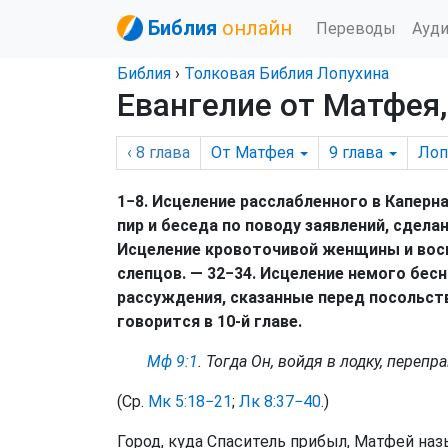
Библия
онлайн
Переводы
Ауд
Библия
›
Толковая Библия Лопухина
Евангелие от Матфея,
‹ 8
глава
От Матфея
9
глава
Лоп
1−8. Исцеление расслабленного в Каперн
пир и беседа по поводу заявлений, сдела
Исцеление кровоточивой женщины и воск
слепцов. — 32−34. Исцеление немого бес
рассуждения, сказанные перед посольст
говорится в 10-й главе.
Мф 9:1
. Тогда Он, войдя в лодку, переп
(Ср.
Мк 5:18−21
;
Лк 8:37−40
.)
Город, куда Спаситель прибыл, Матфей на