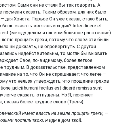
ристом. Сами они не стали бы так говорить. А
е посмели сказать. Таким образом, для них было
 — для Христа. Первое Он уже сказал, стало быть,
 было сказать: «встань и ходи»? Inter dicere et
tia est (между делом и словом большое расстояние).
легче прощать грехи, потому что слова эти были
было ни доказать, ни опровергнуть. С другой
оказались недействительны, то могли бы вызвать
рждает Свое, по-видимому, более легкое
е трудным. В доказательстве, представленном
мание на то, что Он не спрашивает: что легче —
ому что нельзя утверждать, что прощение грехов
ne judicii humani facilius est dicerë remissa sunt
 легче сказать: отпущены. Но Я, поясняет
, сказав более трудное слово (Тренч).
овеческий имеет власть на земле прощать грехи, —
возьми постель твою, и иди в дом твой.