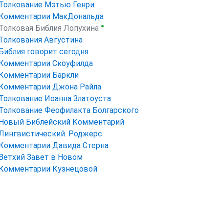
Толкование Мэтью Генри
Комментарии МакДональда
●
Толковая Библия Лопухина
Толкования Августина
Библия говорит сегодня
Комментарии Скоуфилда
Комментарии Баркли
Комментарии Джона Райла
Толкование Иоанна Златоуста
Толкование Феофилакта Болгарского
Новый Библейский Комментарий
Лингвистический. Роджерс
Комментарии Давида Стерна
Ветхий Завет в Новом
Комментарии Кузнецовой