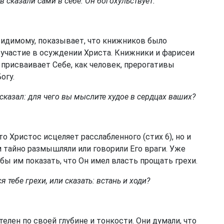
 сказали сами в себе: Он богохульствует.
видимому, показывает, что книжников было
и участие в осуждении Христа. Книжники и фарисеи
о присваивает Себе, как человек, прерогативы
огу.
 сказал: для чего вы мыслите худое в сердцах ваших?
о Христос исцеляет расслабленного (стих 6), но и
м тайно размышляли или говорили Его враги. Уже
бы им показать, что Он имел власть прощать грехи.
я тебе грехи, или сказать: встань и ходи?
лен по своей глубине и тонкости. Они думали, что