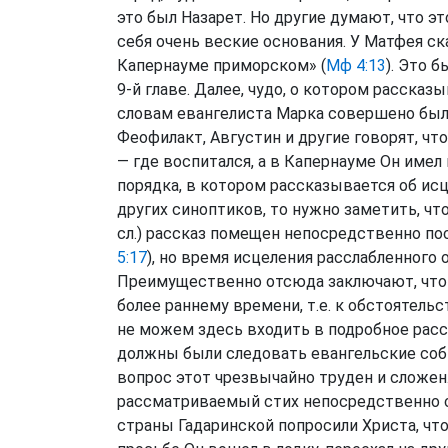
это был Назарет. Но другие думают, что э
себя очень веские основания. У Матфея ск
Капернауме приморском» (
Мф 4:13
). Это 
9-й главе. Далее, чудо, о котором рассказ
словам евангелиста Марка совершено было 
Феофилакт, Августин и другие говорят, чт
— где воспитался, а в Капернауме Он име
порядка, в котором рассказывается об ис
других синоптиков, то нужно заметить, что
сл.) рассказ помещен непосредственно пос
5:17
), но время исцеления расслабленного 
Преимущественно отсюда заключают, что 
более раннему времени, т.е. к обстоятель
не можем здесь входить в подробное расс
должны были следовать евангельские соб
вопрос этот чрезвычайно труден и сложен
рассматриваемый стих непосредственно св
страны Гадаринской попросили Христа, что