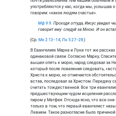
почти равнозначна тем нашим обычным и
употребляются у нас, когда мы, услышав о
говорим: «какое людям счастье».
Мф 9:9
. Проходя оттуда, Иисус увидел ч
говорит ему: следуй за Мною. И он вста
(Ср.
Мк 2:13−14
;
Лк 5:27−28
.)
В Евангелиях Марка и Луки тот же расска
одинаковой связи. Согласно Марку, Спасит
вышел опять к морю, народ следовал за Ним
который после повеления следовать, «вста
Христа к морю, но отмечается обстоятельс
встав, последовал за Христом. Передачу с
считать тождественной. Все три евангели
предшествующим чудом исцеления рассла
пиром у Матфея. Отсюда ясно, что все они
только в том, что первый евангелист наз
Левием. Такое разногласие было причиной