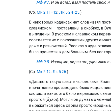
Мф 9:7
. И он встал, взял постель свою 
(Ср.
Мк 2:11−12
;
Лк 5:24−25
.)
В некоторых кодексах нет слов «взял пост
славянском — поставлены в скобках, в Вул
выпущены. В русском и славянском перево
соответствие с показаниями других еванге
даже и разночтений. Рассказ о чуде отлича
было пронести в дом больным, без посто
Мф 9:8
. Народ же, видев это, удивился 
(Ср.
Мк 2:12
;
Лк 5:26
.)
«Давшего такую власть человекам». Еванг
впечатление произведено было исцелением 
словах, в каких это было выражаемо сами
простой (ὄχλοι). Мог ли он думать о чем-
выражаться здесь своим простонародным 