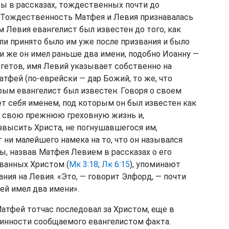
бы в рассказах, тождественных почти до
. Тождественность Матфея и Левия признавалась
 Левия евангелист был известен до того, как
ли принято было им уже после призвания и было
или же он имел раньше два имени, подобно Иоанну —
егетов, имя Левий указывает собственно на
атфей (по-еврейски — дар Божий, то же, что
рым евангелист был известен. Говоря о своем
т себя именем, под которым он был известен как
ть свою прежнюю греховную жизнь и,
звысить Христа, не погнушавшегося им,
 ни малейшего намека на то, что он назывался
ы, назвав Матфея Левием в рассказах о его
званных Христом (
Мк 3:18
;
Лк 6:15
), упоминают
ания на Левия. «Это, — говорит Элфорд, — почти
ей имел два имени».
Матфей тотчас последовал за Христом, еще в
линности сообщаемого евангелистом факта.