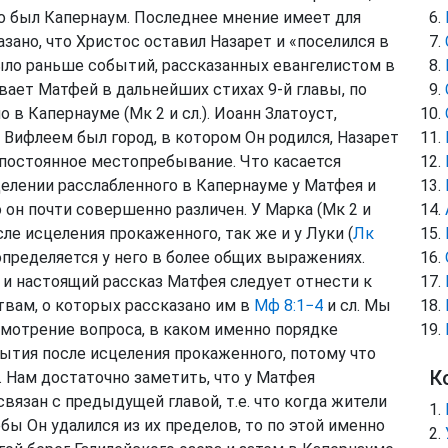
то был Капернаум. Последнее мнение имеет для
азано, что Христос оставил Назарет и «поселился в
было раньше событий, рассказанных евангелистом в
ывает Матфей в дальнейших стихах 9-й главы, по
в Капернауме (Мк 2 и сл.). Иоанн Златоуст,
о Вифлеем был город, в котором Он родился, Назарет
л постоянное местопребывание. Что касается
целении расслабленного в Капернауме у Матфея и
 он почти совершенно различен. У Марка (Мк 2 и
ле исцеления прокаженного, так же и у Луки (
Лк
определяется у него в более общих выражениях.
и настоящий рассказ Матфея следует отнести к
ствам, о которых рассказано им в
Мф 8:1−4
и сл. Мы
мотрение вопроса, в каком именно порядке
ытия после исцеления прокаженного, потому что
К
. Нам достаточно заметить, что у Матфея
язан с предыдущей главой, т.е. что когда жители
бы Он удалился из их пределов, то по этой именно