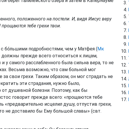
гой берег Галилейского озера и затем в Капернауме
ленного, положенного на постели. И, видя Иисус веру
! прощаются тебе грехи твои.
с бо́льшими подробностями, чем у Матфея (
Мк
ν) должны прежде всего относиться к лицам,
и у самого расслабленного была сильна вера, то не
хах. Весьма возможно, что сам больной мог
 за свои грехи. Таким образом, он мог страдать не
екратить эти страдания, нужно было,
 от душевной болезни. Поэтому, как бы
истос говорит прежде всего: «прощаются тебе
ль «предварительно исцелил душу, отпустив грехи,
это не доставило бы Ему большой славы» (свт.