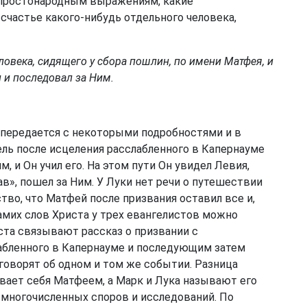
 простонародным выражениям, какие
 счастье какого-нибудь отдельного человека,
еловека, сидящего у сбора пошлин, по имени Матфея, и
л и последовал за Ним.
з передается с некоторыми подробностями и в
ель после исцеления расслабленного в Капернауме
, и Он учил его. На этом пути Он увидел Левия,
в», пошел за Ним. У Луки нет речи о путешествии
тво, что Матфей после призвания оставил все и,
амих слов Христа у трех евангелистов можно
ста связывают рассказ о призвании с
бленного в Капернауме и последующим затем
 говорят об одном и том же событии. Разница
ывает себя Матфеем, а Марк и Лука называют его
 многочисленных споров и исследований. По