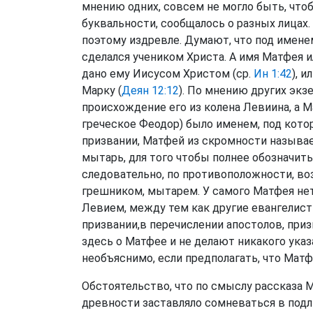
мнению одних, совсем не могло быть, что
буквальности, сообщалось о разных лицах
поэтому издревле. Думают, что под именем
сделался учеником Христа. А имя Матфея и
дано ему Иисусом Христом (ср.
Ин 1:42
), 
Марку (
Деян 12:12
). По мнению других экз
происхождение его из колена Левиина, а М
греческое Феодор) было именем, под кото
призвании, Матфей из скромности называе
мытарь, для того чтобы полнее обозначи
следовательно, по противоположности, во
грешником, мытарем. У самого Матфея нет
Левием, между тем как другие евангелист
призвании,в перечислении апостолов, при
здесь о Матфее и не делают никакого указ
необъяснимо, если предполагать, что Матф
Обстоятельство, что по смыслу рассказа 
древности заставляло сомневаться в под