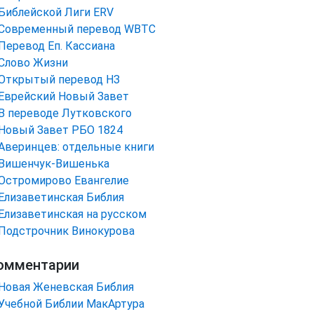
Библейской Лиги ERV
Cовременный перевод WBTC
Перевод Еп. Кассиана
Слово Жизни
Открытый перевод НЗ
Еврейский Новый Завет
В переводе Лутковского
Новый Завет РБО 1824
Аверинцев: отдельные книги
Вишенчук-Вишенька
Остромирово Евангелие
Елизаветинская Библия
Елизаветинская на русском
Подстрочник Винокурова
омментарии
Новая Женевская Библия
Учебной Библии МакАртура