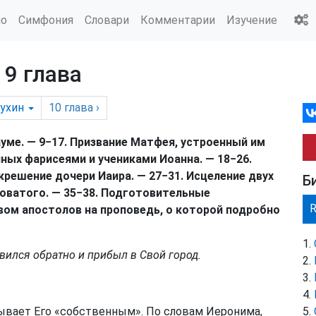
ио
Симфония
Словари
Комментарии
Изучение
 9 глава
ухин
10
глава
›
ауме. — 9−17. Призвание Матфея, устроенный им
нных фарисеями и учениками Иоанна. — 18−26.
решение дочери Иаира. — 27−31. Исцеление двух
Б
новатого. — 35−38. Подготовительные
вом апостолов на проповедь, о которой подробно
равился обратно и прибыл в Свой город.
зывает Его «собственным». По словам Иеронима,