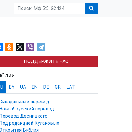
ПОДДЕРЖИТЕ НАС
иблии
RU
BY
UA
EN
DE
GR
LAT
Синодальный перевод
Новый русский перевод
Перевод Десницкого
Под редакцией Кулаковых
Открытая Библия