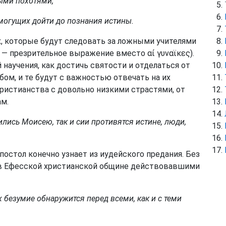
ыми похотями,
 могущих дойти до познания истины.
, которые будут следовать за ложными учителями
 — презрительное выражение вместо αί γυναϊκες).
научения, как достичь святости и отделаться от
ом, и те будут с важностью отвечать на их
христианства с довольно низкими страстями, от
м.
лись Моисею, так и сии противятся истине, люди,
остол конечно узнает из иудейского предания. Без
и в Ефесской христианской общине действовавшими
их безумие обнаружится перед всеми, как и с теми