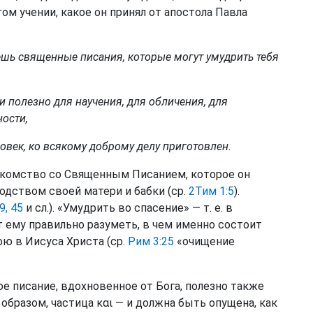
ом учении, какое он принял от апостола Павла
аешь священные писания, которые могут умудрить тебя
и полезно для научения, для обличения, для
ности,
ловек, ко всякому доброму делу приготовлен.
акомство со Священным Писанием, которое он
водством своей матери и бабки (ср.
2Тим 1:5
).
9, 45
и сл.). «Умудрить во спасение» — т. е. в
т ему правильно разуметь, в чем именно состоит
ою в Иисуса Христа (ср.
Рим 3:25
«очищение
е писание, вдохновенное от Бога, полезно также
 образом, частица και — и должна быть опущена, как