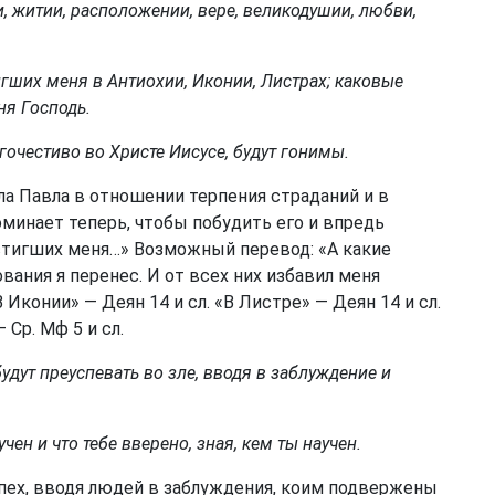
и, житии, расположении, вере, великодушии, любви,
тигших меня в Антиохии, Иконии, Листрах; каковые
ня Господь.
гочестиво во Христе Иисусе, будут гонимы.
а Павла в отношении терпения страданий и в
оминает теперь, чтобы побудить его и впредь
стигших меня…» Возможный перевод: «А какие
ования я перенес. И от всех них избавил меня
«В Иконии» — Деян 14 и cл. «В Листре» — Деян 14 и cл.
Ср. Мф 5 и сл.
удут преуспевать во зле, вводя в заблуждение и
учен и что тебе вверено, зная, кем ты научен.
спех, вводя людей в заблуждения, коим подвержены