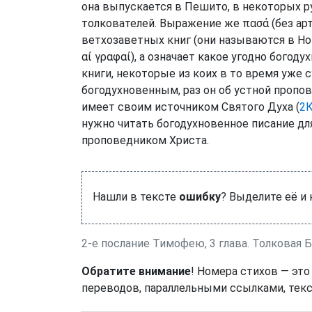
она выпускается в Пешито, в некоторых р
толкователей. Выражение же πασά (без а
ветхозаветных книг (они называются в Но
αί γραφαί), а означает какое угодно богод
книги, некоторые из коих в то время уже 
богодухновенным, раз он об устной пропов
имеет своим источником Святого Духа (
2К
нужно читать богодухновенное писание дл
проповедником Христа.
Нашли в тексте
ошибку
? Выделите её и
2-е послание Тимофею, 3 глава. Толковая 
Обратите внимание
! Номера стихов — это
переводов, параллельными ссылками, текс