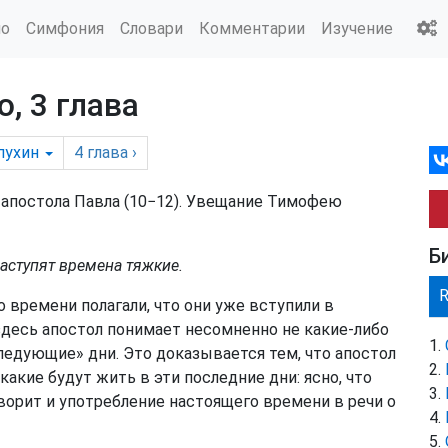
ио
Симфония
Словари
Комментарии
Изучение
, 3 глава
пухин
4
глава
›
 апостола Павла (10−12). Увещание Тимофею
Б
наступят времена тяжкие.
 времени полагали, что они уже вступили в
 здесь апостол понимает несомненно не какие-либо
ледующие» дни. Это доказывается тем, что апостол
акие будут жить в эти последние дни: ясно, что
оворит и употребление настоящего времени в речи о