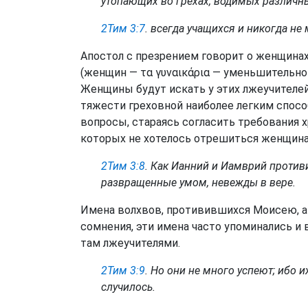
утопающих во грехах, водимых различн
2Тим 3:7
. всегда учащихся и никогда не
Апостол с презрением говорит о женщинах
(женщин — τα γυναικάρια — уменьшительно
Женщины будут искать у этих лжеучителей 
тяжести греховной наиболее легким способ
вопросы, стараясь согласить требования 
которых не хотелось отрешиться женщина
2Тим 3:8
. Как Ианний и Иамврий противи
развращенные умом, невежды в вере.
Имена волхвов, противившихся Моисею, ап
сомнения, эти имена часто упоминались 
там лжеучителями.
2Тим 3:9
. Но они не много успеют; ибо 
случилось.