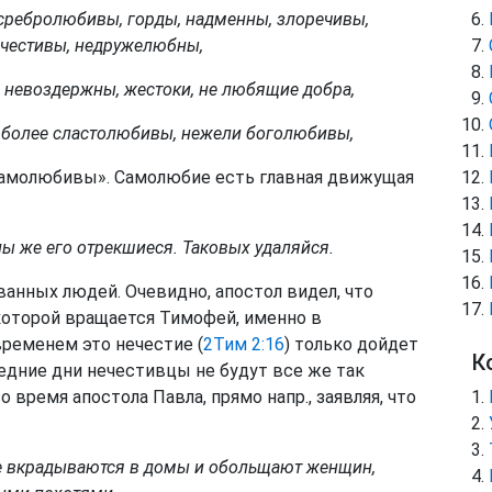
 сребролюбивы, горды, надменны, злоречивы,
ечестивы, недружелюбны,
, невоздержны, жестоки, не любящие добра,
, более сластолюбивы, нежели боголюбивы,
Самолюбивы». Самолюбие есть главная движущая
лы же его отрекшиеся. Таковых удаляйся.
званных людей. Очевидно, апостол видел, что
которой вращается Тимофей, именно в
 временем это нечестие (
2Тим 2:16
) только дойдет
К
едние дни нечестивцы не будут все же так
 время апостола Павла, прямо напр., заявляя, что
ые вкрадываются в домы и обольщают женщин,