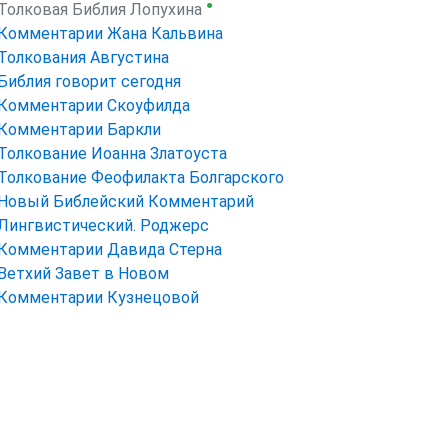
●
Толковая Библия Лопухина
Комментарии Жана Кальвина
Толкования Августина
Библия говорит сегодня
Комментарии Скоуфилда
Комментарии Баркли
Толкование Иоанна Златоуста
Толкование Феофилакта Болгарского
Новый Библейский Комментарий
Лингвистический. Роджерс
Комментарии Давида Стерна
Ветхий Завет в Новом
Комментарии Кузнецовой