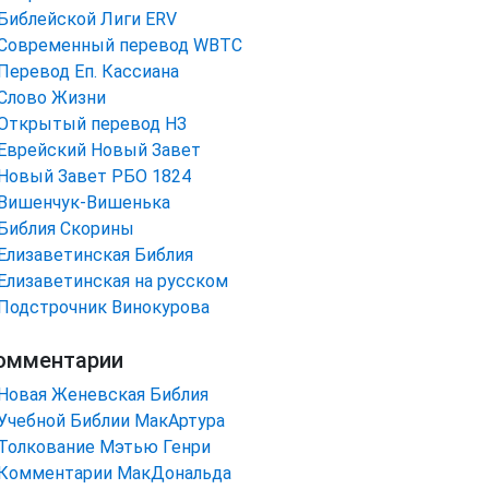
Библейской Лиги ERV
Cовременный перевод WBTC
Перевод Еп. Кассиана
Слово Жизни
Открытый перевод НЗ
Еврейский Новый Завет
Новый Завет РБО 1824
Вишенчук-Вишенька
Библия Скорины
Елизаветинская Библия
Елизаветинская на русском
Подстрочник Винокурова
омментарии
Новая Женевская Библия
Учебной Библии МакАртура
Толкование Мэтью Генри
Комментарии МакДональда