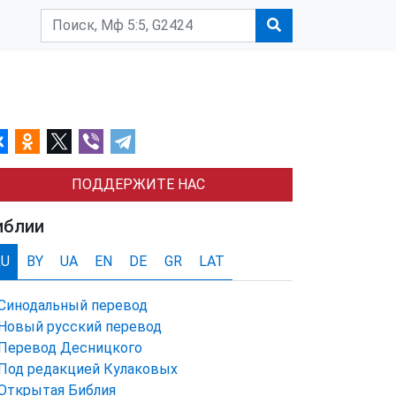
ПОДДЕРЖИТЕ НАС
иблии
RU
BY
UA
EN
DE
GR
LAT
Синодальный перевод
Новый русский перевод
Перевод Десницкого
Под редакцией Кулаковых
Открытая Библия