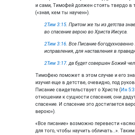
и сами, Тимофей должен стоять твердо в т
(«зная, кем ты научен»).
2Тим 3:15
. Притом же ты из детства зн
во спасение верою во Христа Иисуса.
2Тим 3:16
. Все Писание богодухновенно 
исправления, для наставления в правед
2Тим 3:17
. да будет совершен Божий че
Тимофею поможет в этом случае и его зн
изучил еще в детстве, очевидно, под руко
Писание свидетельствует о Христе (
Ин 5:3
отношении к сущности спасения; они даду
спасение. И спасение это достигается вер
верою»).
«Все писание» возможно перевести «всяко
для того, чтобы научить обличать…». Таким