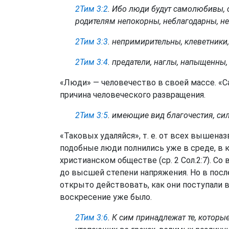
2Тим 3:2
. Ибо люди будут самолюбивы,
родителям непокорны, неблагодарны, н
2Тим 3:3
. непримирительны, клеветники
2Тим 3:4
. предатели, наглы, напыщенны
«Люди» — человечество в своей массе. «
причина человеческого развращения.
2Тим 3:5
. имеющие вид благочестия, си
«Таковых удаляйся», т. е. от всех вышена
подобные люди полнились уже в среде, в 
христианском обществе (ср. 2 Сол.2:7). Со
до высшей степени напряжения. Но в посл
открыто действовать, как они поступали во
воскресение уже было.
2Тим 3:6
. К сим принадлежат те, котор