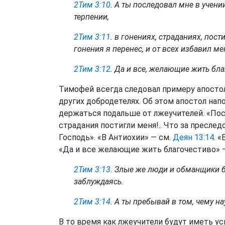
2Тим 3:10
. А ты последовал мне в учени
терпении,
2Тим 3:11
. в гонениях, страданиях, пос
гонения я перенес, и от всех избавил ме
2Тим 3:12
. Да и все, желающие жить бла
Тимофей всегда следовал примеру апостол
других добродетелях. Об этом апостол нап
держаться подальше от лжеучителей. «По
страдания постигли меня!.. Что за преслед
Господь». «В Антиохии» — см.
Деян 13:14
. 
«Да и все желающие жить благочестиво» — 
2Тим 3:13
. Злые же люди и обманщики б
заблуждаясь.
2Тим 3:14
. А ты пребывай в том, чему на
В то время как лжеучители будут иметь у