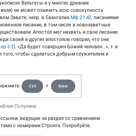
укописях Вульгаты и у многих древних
ртикля) не может означать всю совокупность
вом Завете, напр. в Евангелии
Мф 21:42
, писаниями
ухновенное писание, в том числе и новозаветные
существовали. Апостол мог назвать и свое писание
еди своей и других апостолов говорил, что она
ор 3:3
). «Да будет совершен Божий человек…», т. е.
я того, чтобы сделаться добрым служителем и
 нажмите:
+
Ctrl
Enter
Библия Лопухина
 ссылки, ведущие на раздел со сравнением
тами с номерами Стронга. Попробуйте.