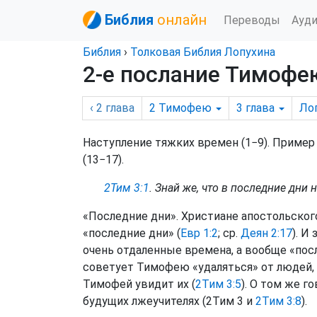
Библия
онлайн
Переводы
Ауд
Библия
›
Толковая Библия Лопухина
2-е послание Тимофею
‹ 2
глава
2 Тимофею
3
глава
Ло
Наступление тяжких времен (1−9). Пример
(13−17).
2Тим 3:1
. Знай же, что в последние дни 
«Последние дни». Христиане апостольского
«последние дни» (
Евр 1:2
; ср.
Деян 2:17
). И
очень отдаленные времена, а вообще «пос
советует Тимофею «удаляться» от людей, к
Тимофей увидит их (
2Тим 3:5
). О том же г
будущих лжеучителях (2Тим 3 и
2Тим 3:8
).