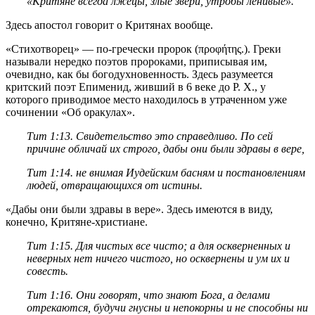
«Критяне всегда лжецы, злые звери, утробы ленивые».
Здесь апостол говорит о Критянах вообще.
«Стихотворец» — по-гречески пророк (προφήτης.). Греки
называли нередко поэтов пророками, приписывая им,
очевидно, как бы богодухновенность. Здесь разумеется
критский поэт Епименид, живший в 6 веке до Р. X., у
которого приводимое место находилось в утраченном уже
сочинении «Об оракулах».
Тит 1:13
. Свидетельство это справедливо. По сей
причине обличай их строго, дабы они были здравы в вере,
Тит 1:14
. не внимая Иудейским басням и постановлениям
людей, отвращающихся от истины.
«Дабы они были здравы в вере». Здесь имеются в виду,
конечно, Критяне-христиане.
Тит 1:15
. Для чистых все чисто; а для оскверненных и
неверных нет ничего чистого, но осквернены и ум их и
совесть.
Тит 1:16
. Они говорят, что знают Бога, а делами
отрекаются, будучи гнусны и непокорны и не способны ни