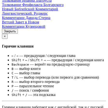
Толкование Иоанна Златоуста
Толкование Феофилакта Болгарского
Новый Библейский Комментарий
Лингвистический. Роджерс
Комментарии Давида Стерна
Ветхий Завет в Новом
Комментарии Кузнецовой
Закрыть
×
Горячие клавиши
/
— предыдущая / следующая глава
←
→
+
/
+
— предыдущая / следующая книга
Shift
←
Shift
→
— вернёт на предыдущую страницу
Backspace
— выбор книги
B
— выбор главы
C
/
— выбор перевода (или первого для сравнения)
T
L
— выбор второго перевода
R
— параллельное чтение
P
— поиск / симфония
/
+
— эта подсказка
Shift
/
Горячие клавиши работают как с английской, так и с русской