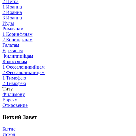
2 Петра
1 Иоанна
2 Иоанна
3 Иоанна
Иуды
Римлянам
1 Коринфянам
2 Коринфянам
Галатам
Ефесянам
Филиппийцам
Колоссянам
1 Фессалоникийцам
2 Фессалоникийцам
1 Тимофею
2 Тимофею
Титу
Филимону
Евреям
Откровение
Ветхий Завет
Бытие
Исход