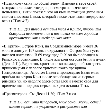
«Истинному сыну по общей вере». Именно в вере своей,
которая оставалась твердою, несмотря на всяческие
испытания, Тит и показал, что он был настоящим духовным
сыном апостола Павла, который также отличался твердостью
веры (
2Тим 4:7
).
Тит 1:5
. Для того я оставил тебя в Крите, чтобы ты
довершил недоконченное и поставил по всем городам
пресвитеров, как я тебе приказывал:
«В Крите». Остров Крит, на Средиземном море, имеет 36
миль в длину и 197 миль в окружности. Остров был густо
населен жителями. В 69 году пред Р. X он был обращен в
Римскую провинцию. В числе жителей острова были и иудеи
(
Деян 2:11
). Вероятно, христианство насаждено было здесь
пришельцами с первого христианского праздника
Пятидесятницы. Апостол Павел с проповедью Евангелия
прибыл на остров Крит после освобождения из первых
римских уз, но недолго здесь оставался и вместо себя для
приведения в порядок церковных дел оставил Тита.
«Пресвитеров». См.
Деян 11:30
; 1Тим 3 и сл.
Тит 1:6
. если кто непорочен, муж одной жены, детей
имеет верных, не укоряемых в распутстве или