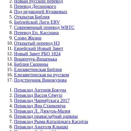
Новый русский перевод
Перевод Десницкого
Под редакцией Кулаковых
Открытая Библия
Библейской Лиги ERV
Cовременный перевод WBTC
Перевод Еп. Кассиана
Слово Жизни
Открытый перевод НЗ
Еврейский Новый Завет
Новый Завет РБО 1824
Вишенчук-Вишенька
Библия Скорины
Елизаветинская Библия
Елизаветинская на русском
Подстрочник Винокурова
Пераклад Антонія Бокуна
Пераклад Васіля Сёмухі
Пераклад Чарняўскага 2017
Пераклад Яна Станкевіча
Пераклад Л. Дзекуць-Малея
Пераклад праваслаўнай царквы
Пераклад Рыма-Каталіцкага Касцёла
Пераклад Анатоля Клышкi