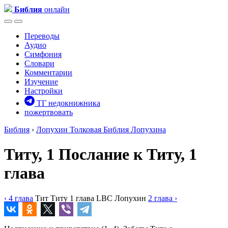
Библия
онлайн
Переводы
Аудио
Симфония
Словари
Комментарии
Изучение
Настройки
ТГ недокнижника
пожертвовать
Библия
›
Лопухин
Толковая Библия Лопухина
Титу, 1
Послание к Титу, 1
глава
‹ 4
глава
Тит
Титу
1
глава
LBC
Лопухин
2
глава
›