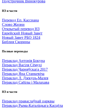
Подстрочник Винокурова
НЗ и части
Перевод Еп. Кассиана
Слово Жизни
Открытый перевод НЗ
Еврейский Новый Завет
Новый Завет РБО 1824
Библия Скорины
Полные переводы
Пераклад Антонія Бокуна
Пераклад Васіля Сёмухі
Пераклад Чарняўскага 2017
Пераклад Яна Станкевіча
Пераклад Л. Дзекуць-Малея
Пераклад Сабілы і Малахава
НЗ и части
Пераклад праваслаўнай царквы
Пераклад Рыма-Каталіцкага Касцёла