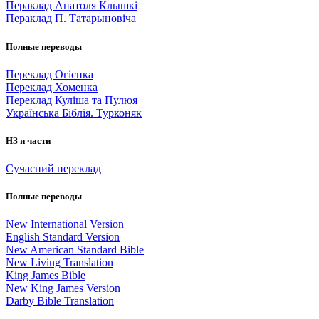
Пераклад Анатоля Клышкi
Пераклад П. Татарыновіча
Полные переводы
Переклад Огієнка
Переклад Хоменка
Переклад Куліша та Пулюя
Українська Біблія. Турконяк
НЗ и части
Сучасний переклад
Полные переводы
New International Version
English Standard Version
New American Standard Bible
New Living Translation
King James Bible
New King James Version
Darby Bible Translation