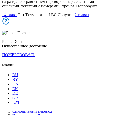
на раздел со сравнением переводов, параллельными
ссылками, текстами с номерами Стронга. Попробуйте.
‹ 4
глава
Тит
Титу
1
глава
LBC
Лопухин
2
глава
›
Public Domain.
Общественное достояние.
ПОЖЕРТВОВАТЬ
Библии
RU
BY
UA
EN
DE
GR
LAT
Синодальный перевод