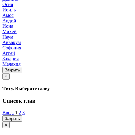
Осия
Иоиль
Амос
Авдий
Иона
Михей
Наум
Аввакум
Софония
Аггей
Захария
Малахия
Закрыть
×
Титу. Выберите главу
Список глав
Введ.
1
2
3
Закрыть
×