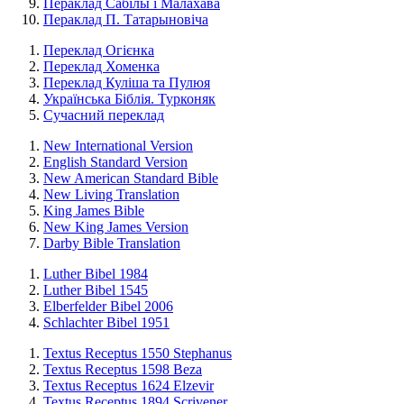
Пераклад Сабілы і Малахава
Пераклад П. Татарыновіча
Переклад Огієнка
Переклад Хоменка
Переклад Куліша та Пулюя
Українська Біблія. Турконяк
Сучасний переклад
New International Version
English Standard Version
New American Standard Bible
New Living Translation
King James Bible
New King James Version
Darby Bible Translation
Luther Bibel 1984
Luther Bibel 1545
Elberfelder Bibel 2006
Schlachter Bibel 1951
Textus Receptus 1550 Stephanus
Textus Receptus 1598 Beza
Textus Receptus 1624 Elzevir
Textus Receptus 1894 Scrivener