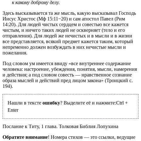
к какому доброму делу.
Здесь высказывается та же мысль, какую высказывал Господь
Иисус Христос (
Мф 15:11−20
) и сам апостол Павел (
Рим
14:20
). Для людей чистых сердцем и совестью все кажется
чистым, и ничего таких людей не оскверняет (тело и его
отправления). Для людей же нечистых и в мысли и в жизни
все представляется, всякий предмет кажется таким, который
непременно должен возбуждать в них нечистые мысли и
пожелания.
Под словом ум имеется ввиду «все внутреннее содержание
человека: настроение, убеждения, понятия, мысли, намерения
и действия; а под словом совесть — нравственное сознание
образа мыслей и действий пред лицом закона» (Троицкий с.
194).
Нашли в тексте
ошибку
? Выделите её и нажмите:
Ctrl
+
Enter
Послание к Титу, 1 глава. Толковая Библия Лопухина
Обратите внимание
! Номера стихов — это ссылки, ведущие