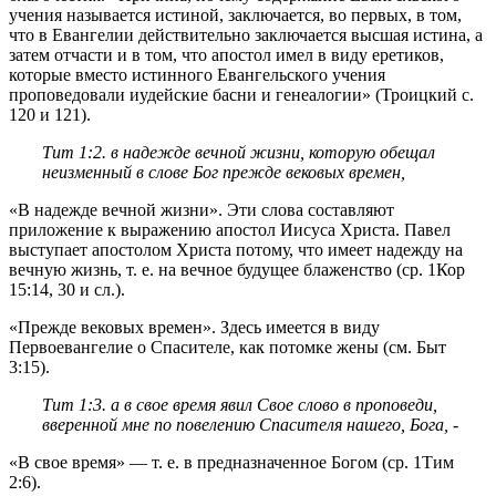
учения называется истиной, заключается, во первых, в том,
что в Евангелии действительно заключается высшая истина, а
затем отчасти и в том, что апостол имел в виду еретиков,
которые вместо истинного Евангельского учения
проповедовали иудейские басни и генеалогии» (Троицкий с.
120 и 121).
Тит 1:2
. в надежде вечной жизни, которую обещал
неизменный в слове Бог прежде вековых времен,
«В надежде вечной жизни». Эти слова составляют
приложение к выражению апостол Иисуса Христа. Павел
выступает апостолом Христа потому, что имеет надежду на
вечную жизнь, т. е. на вечное будущее блаженство (ср.
1Кор
15:14, 30
и cл.).
«Прежде вековых времен». Здесь имеется в виду
Первоевангелие о Спасителе, как потомке жены (см.
Быт
3:15
).
Тит 1:3
. а в свое время явил Свое слово в проповеди,
вверенной мне по повелению Спасителя нашего, Бога, -
«В свое время» — т. е. в предназначенное Богом (ср.
1Тим
2:6
).