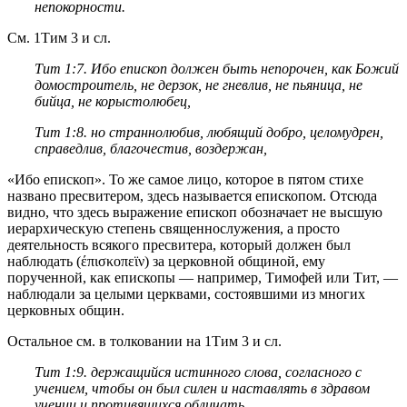
непокорности.
См. 1Тим 3 и cл.
Тит 1:7
. Ибо епископ должен быть непорочен, как Божий
домостроитель, не дерзок, не гневлив, не пьяница, не
бийца, не корыстолюбец,
Тит 1:8
. но страннолюбив, любящий добро, целомудрен,
справедлив, благочестив, воздержан,
«Ибо епископ». То же самое лицо, которое в пятом стихе
названо пресвитером, здесь называется епископом. Отсюда
видно, что здесь выражение епископ обозначает не высшую
иерархическую степень священнослужения, а просто
деятельность всякого пресвитера, который должен был
наблюдать (έπισκοπεϊν) за церковной общиной, ему
порученной, как епископы — например, Тимофей или Тит, —
наблюдали за целыми церквами, состоявшими из многих
церковных общин.
Остальное см. в толковании на 1Тим 3 и сл.
Тит 1:9
. держащийся истинного слова, согласного с
учением, чтобы он был силен и наставлять в здравом
учении и противящихся обличать.