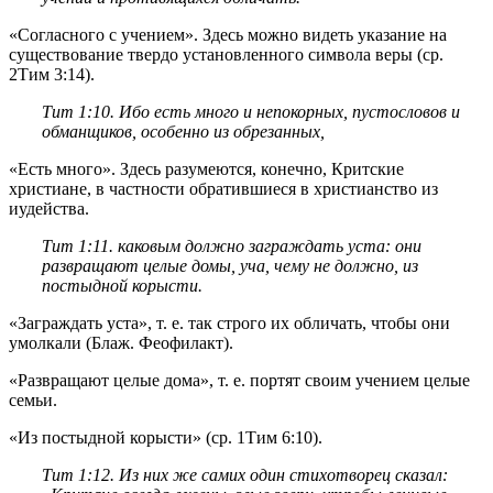
«Согласного с учением». Здесь можно видеть указание на
существование твердо установленного символа веры (ср.
2Тим 3:14
).
Тит 1:10
. Ибо есть много и непокорных, пустословов и
обманщиков, особенно из обрезанных,
«Есть много». Здесь разумеются, конечно, Критские
христиане, в частности обратившиеся в христианство из
иудейства.
Тит 1:11
. каковым должно заграждать уста: они
развращают целые домы, уча, чему не должно, из
постыдной корысти.
«Заграждать уста», т. е. так строго их обличать, чтобы они
умолкали (Блаж. Феофилакт).
«Развращают целые дома», т. е. портят своим учением целые
семьи.
«Из постыдной корысти» (ср.
1Тим 6:10
).
Тит 1:12
. Из них же самих один стихотворец сказал: