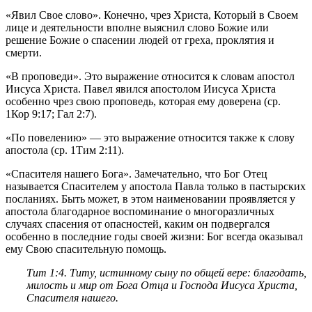
«Явил Свое слово». Конечно, чрез Христа, Который в Своем
лице и деятельности вполне выяснил слово Божие или
решение Божие о спасении людей от греха, проклятия и
смерти.
«В проповеди». Это выражение относится к словам апостол
Иисуса Христа. Павел явился апостолом Иисуса Христа
особенно чрез свою проповедь, которая ему доверена (ср.
1Кор 9:17
;
Гал 2:7
).
«По повелению» — это выражение относится также к слову
апостола (ср.
1Тим 2:11
).
«Спасителя нашего Бога». Замечательно, что Бог Отец
называется Спасителем у апостола Павла только в пастырских
посланиях. Быть может, в этом наименовании проявляется у
апостола благодарное воспоминание о многоразличных
случаях спасения от опасностей, каким он подвергался
особенно в последние годы своей жизни: Бог всегда оказывал
ему Свою спасительную помощь.
Тит 1:4
. Титу, истинному сыну по общей вере: благодать,
милость и мир от Бога Отца и Господа Иисуса Христа,
Спасителя нашего.