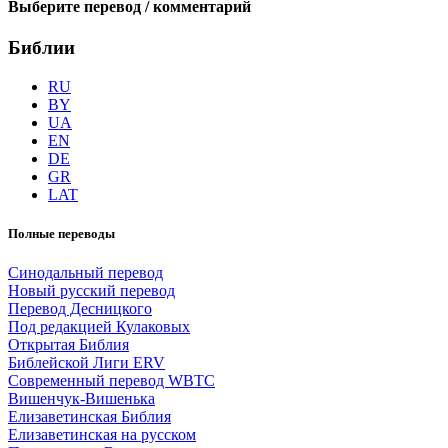
Выберите перевод / комментарий
Библии
RU
BY
UA
EN
DE
GR
LAT
Полные переводы
Синодальный перевод
Новый русский перевод
Перевод Десницкого
Под редакцией Кулаковых
Открытая Библия
Библейской Лиги ERV
Cовременный перевод WBTC
Вишенчук-Вишенька
Елизаветинская Библия
Елизаветинская на русском