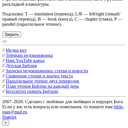
раскладкой клавиатуры.
Подсказка: T — translation (перевод), L/R — left/right (левый/
правый перевод), B — book (книга), C — chapter (глава), P —
parallel (параллельное чтение).
Закрыть
//
Медиа кит
//
Telegram недокнижника
//
Наш YouTube канал
//
Детская Библия
//
Записки недокнижника: статьи и новости
//
Сравнение стихов и анализ текста
//
Параллельное чтение двух переводов
//
План чтения Библии на каждый день
//
Бесплатно скачать Библию
2007–2026. Сделано с любовью для любящих и ищущих Бога.
Если у вас есть вопросы или пожелания, то пишите нам
bible-
man@mail.ru
.
Наверх
×