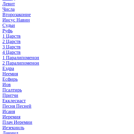
Левит
Числа
Второзаконие
Иисус Навин
Судьи
Руфь
1 Царств
2 Царств
3 Царств
4 Царств
1 Паралипоменон
2 Паралипоменон
Ездра
Неемия
Есфирь
Иов
Псалтирь
Притчи
Екклесиаст
Песня Песней
Исаия
Иеремия
Плач Иеремии
Иезекииль
Даниил