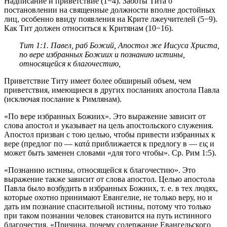
Надписание и приветствие (1−4). Заботы Тита о
постановлении на священные должности вполне достойных
лиц, особенно ввиду появления на Крите лжеучителей (5−9).
Как Тит должен относиться к Критянам (10−16).
Тит 1:1
. Павел, раб Божий, Апостол же Иисуса Христа,
по вере избранных Божиих и познанию истины,
относящейся к благочестию,
Приветствие Титу имеет более обширный объем, чем
приветствия, имеющиеся в других посланиях апостола Павла
(исключая послание к Римлянам).
«По вере избранных Божиих». Это выражение зависит от
слова апостол и указывает на цель апостольского служения.
Апостол призван с тою целью, чтобы привести избранных к
вере (предлог по — κατά приближается к предлогу в — εις и
может быть заменен словами «для того чтобы». Ср.
Рим 1:5
).
«Познанию истины, относящейся к благочестию». Это
выражение также зависит от слова апостол. Целью апостола
Павла было возбудить в избранных Божиих, т. е. в тех людях,
которые охотно принимают Евангелие, не только веру, но и
дать им познание спасительной истины, потому что только
при таком познании человек становится на путь истинного
благочестия. «Причина, почему содержание Евангельского