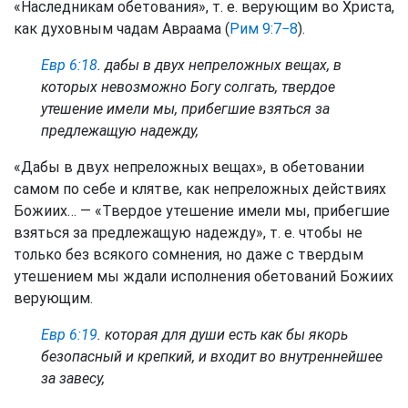
«Наследникам обетования», т. е. верующим во Христа,
как духовным чадам Авраама (
Рим 9:7−8
).
Евр 6:18
. дабы в двух непреложных вещах, в
которых невозможно Богу солгать, твердое
утешение имели мы, прибегшие взяться за
предлежащую надежду,
«Дабы в двух непреложных вещах», в обетовании
самом по себе и клятве, как непреложных действиях
Божиих… — «Твердое утешение имели мы, прибегшие
взяться за предлежащую надежду», т. е. чтобы не
только без всякого сомнения, но даже с твердым
утешением мы ждали исполнения обетований Божиих
верующим.
Евр 6:19
. которая для души есть как бы якорь
безопасный и крепкий, и входит во внутреннейшее
за завесу,