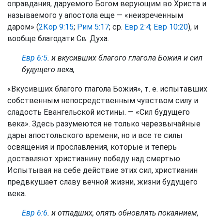
оправдания, даруемого Богом верующим во Христа и
называемого у апостола еще — «неизреченным
даром» (
2Кор 9:15
;
Рим 5:17
; ср.
Евр 2:4
;
Евр 10:20
), и
вообще благодати Св. Духа.
Евр 6:5
. и вкусивших благого глагола Божия и сил
будущего века,
«Вкусивших благого глагола Божия», т. е. испытавших
собственным непосредственным чувством силу и
сладость Евангельской истины. — «Сил будущего
века». Здесь разумеются не только черезвычайные
дары апостольского времени, но и все те силы
освящения и прославления, которые и теперь
доставляют христианину победу над смертью.
Испытывая на себе действие этих сил, христианин
предвкушает славу вечной жизни, жизни будущего
века.
Евр 6:6
. и отпадших, опять обновлять покаянием,