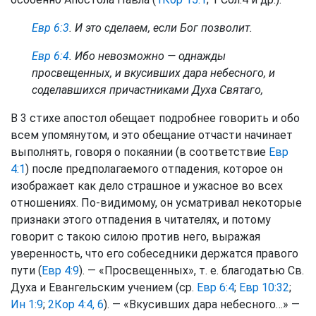
Евр 6:3
. И это сделаем, если Бог позволит.
Евр 6:4
. Ибо невозможно — однажды
просвещенных, и вкусивших дара небесного, и
соделавшихся причастниками Духа Святаго,
В 3 стихе апостол обещает подробнее говорить и обо
всем упомянутом, и это обещание отчасти начинает
выполнять, говоря о покаянии (в соответствие
Евр
4:1
) после предполагаемого отпадения, которое он
изображает как дело страшное и ужасное во всех
отношениях. По-видимому, он усматривал некоторые
признаки этого отпадения в читателях, и потому
говорит с такою силою против него, выражая
уверенность, что его собеседники держатся правого
пути (
Евр 4:9
). — «Просвещенных», т. е. благодатью Св.
Духа и Евангельским учением (ср.
Евр 6:4
;
Евр 10:32
;
Ин 1:9
;
2Кор 4:4, 6
). — «Вкусивших дара небесного…» —