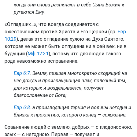
когда они снова распинают в себе Сына Божия и
ругаются Ему.
«Отпадших…», что всегда соединяется с
ожесточением против Христа и Его Церкви (ср.
Евр
10:29
), делая это отпадение хулою на Духа Святого,
которая не может быть отпущена ни в сей век, ни в
будущий (
Мф 12:31
), потому что для людей такого
рода невозможно исправление.
Евр 6:7
. Земля, пившая многократно сходящий на
нее дождь и произращающая злак, полезный тем,
для которых и возделывается, получает
благословение от Бога;
Евр 6:8
. а производящая терния и волчцы негодна и
близка к проклятию, которого конец — сожжение.
Сравнение людей с землею, добрых — с плодоносною,
злых — с негодною. Первая — получает и