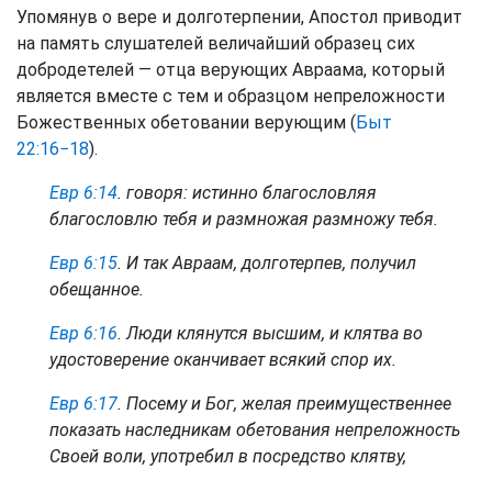
Упомянув о вере и долготерпении, Апостол приводит
на память слушателей величайший образец сих
добродетелей — отца верующих Авраама, который
является вместе с тем и образцом непреложности
Божественных обетовании верующим (
Быт
22:16−18
).
Евр 6:14
. говоря: истинно благословляя
благословлю тебя и размножая размножу тебя.
Евр 6:15
. И так Авраам, долготерпев, получил
обещанное.
Евр 6:16
. Люди клянутся высшим, и клятва во
удостоверение оканчивает всякий спор их.
Евр 6:17
. Посему и Бог, желая преимущественнее
показать наследникам обетования непреложность
Своей воли, употребил в посредство клятву,