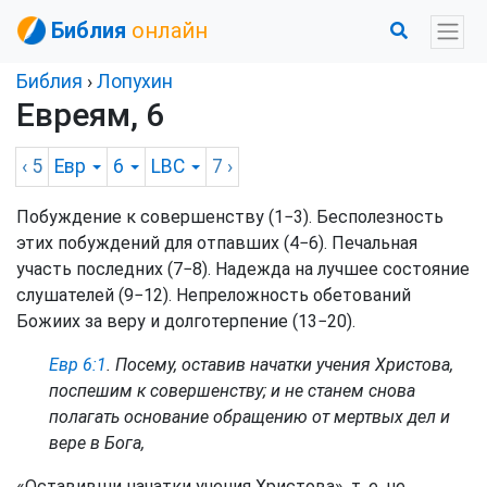
Библия
онлайн
Библия
›
Лопухин
Евреям, 6
‹ 5
Евр
6
LBC
7
›
Побуждение к совершенству (1−3). Бесполезность
этих побуждений для отпавших (4−6). Печальная
участь последних (7−8). Надежда на лучшее состояние
слушателей (9−12). Непреложность обетований
Божиих за веру и долготерпение (13−20).
Евр 6:1
. Посему, оставив начатки учения Христова,
поспешим к совершенству; и не станем снова
полагать основание обращению от мертвых дел и
вере в Бога,
«Оставивши начатки учения Христова», т. е. не