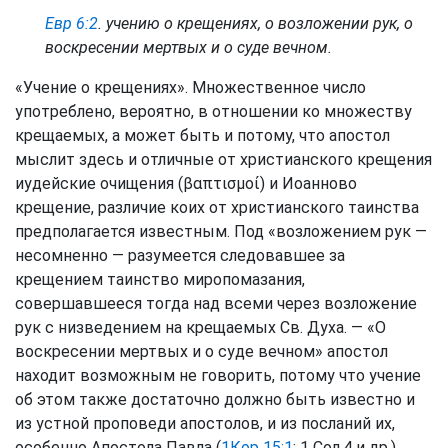
Евр 6:2
. учению о крещениях, о возложении рук, о
воскресении мертвых и о суде вечном.
«Учение о крещениях». Множественное число
употреблено, вероятно, в отношении ко множеству
крещаемых, а может быть и потому, что апостол
мыслит здесь и отличные от христианского крещения
иудейские очищения (βαπτισμοί) и Иоанново
крещение, различие коих от христианского таинства
предполагается известным. Под «возложением рук —
несомненно — разумеется следовавшее за
крещением таинство миропомазания,
совершавшееся тогда над всеми через возложение
рук с низведением на крещаемых Св. Духа. — «О
воскресении мертвых и о суде вечном» апостол
находит возможным не говорить, потому что учение
об этом также достаточно должно быть известно и
из устной проповеди апостолов, и из посланий их,
особенно Апостола Павла (
1Кор 15:1
; 1 Сол.4 и др.).