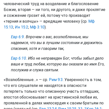
человеческий труд на возделание и благословение
Божие, вторая — ни того, ни другого, и даже проклятие
и сожжение грозит ей, потому что производит
«терния и волчцы» — вредящие человеку (ср.
Мф
15:13
;
Ин 15:2
;
Мф 3:10
).
Евр 6:9
. Впрочем о вас, возлюбленные, мы
надеемся, что вы в лучшем состоянии и держитесь
спасения, хотя и говорим так,
Евр 6:10
. Ибо не неправеден Бог, чтобы забыл дело
ваше и труд любви, которую вы оказали во имя Его,
послужив и служа святым.
«Возлюбленные…» — ср.
Рим 9:3
. Уверенность в том,
что его слушатели не находятся в опасности
потерпеть только что описанную участь отпадших,
апостол обосновывает на христианской любви их,
проявленной в делах милосердия к своим братьям по
вере (святым) (ср.
Евр 13:24
;
Рим 15:25, 31
;
1Кор 16:1
;