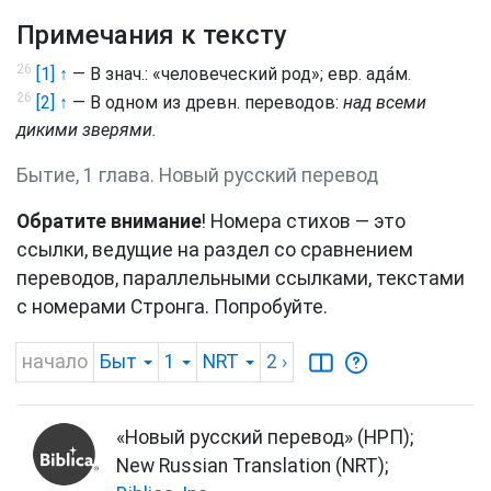
Примечания к тексту
26
[1] ↑
— В знач.: «человеческий род»; евр.
ада́м
.
26
[2] ↑
— В одном из древн. переводов:
над всеми
дикими зверями.
Бытие, 1 глава. Новый русский перевод
Обратите внимание
! Номера стихов — это
ссылки, ведущие на раздел со сравнением
переводов, параллельными ссылками, текстами
с номерами Стронга. Попробуйте.
начало
Быт
1
NRT
2
›
«Новый русский перевод» (НРП);
New Russian Translation (NRT);