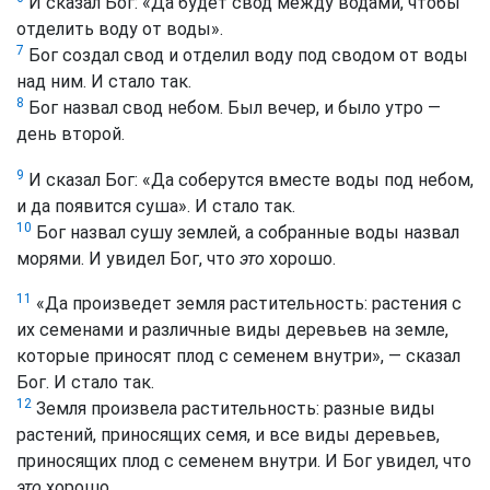
И сказал Бог: «Да будет свод между водами, чтобы
отделить воду от воды».
7
Бог создал свод и отделил воду под сводом от воды
над ним. И стало так.
8
Бог назвал свод небом. Был вечер, и было утро —
день второй.
9
И сказал Бог: «Да соберутся вместе воды под небом,
и да появится суша». И стало так.
10
Бог назвал сушу землей, а собранные воды назвал
морями. И увидел Бог, что
это
хорошо.
11
«Да произведет земля растительность: растения с
их семенами и различные виды деревьев на земле,
которые приносят плод с семенем внутри», — сказал
Бог. И стало так.
12
Земля произвела растительность: разные виды
растений, приносящих семя, и все виды деревьев,
приносящих плод с семенем внутри. И Бог увидел, что
это
хорошо.