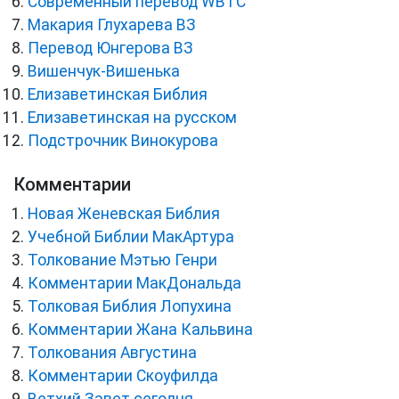
Cовременный перевод WBTC
Макария Глухарева ВЗ
Перевод Юнгерова ВЗ
Вишенчук-Вишенька
Елизаветинская Библия
Елизаветинская на русском
Подстрочник Винокурова
Комментарии
Новая Женевская Библия
Учебной Библии МакАртура
Толкование Мэтью Генри
Комментарии МакДональда
Толковая Библия Лопухина
Комментарии Жана Кальвина
Толкования Августина
Комментарии Скоуфилда
Ветхий Завет сегодня