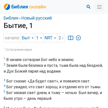
Библия
онлайн
Библия
›
Новый русский
Бытие, 1
начало
Быт
1
NRT
2
›
1
Сотворение мира.
1
В начале сотворил Бог небо и землю.
2
Земля была безлика и пуста, тьма была над бездной,
и Дух Божий парил над водами.
3
Бог сказал: «Да будет свет», и появился свет.
4
Бог увидел, что свет хорош, и отделил его от тьмы.
5
Бог назвал свет днем, а тьму — ночью. Был вечер, и
было утро — день первый.
6