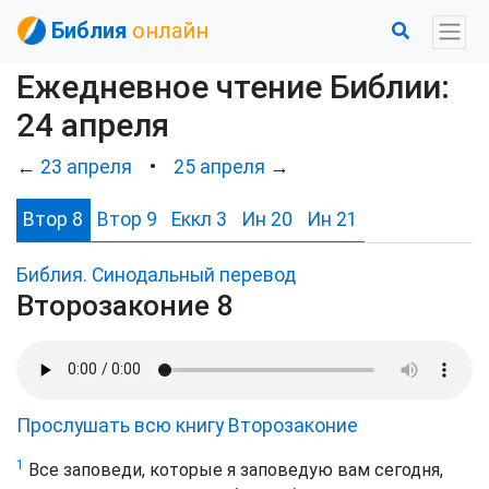
Библия
онлайн
Ежедневное чтение Библии:
24 апреля
←
23 апреля
•
25 апреля
→
Втор 8
Втор 9
Еккл 3
Ин 20
Ин 21
Библия. Синодальный перевод
Второзаконие 8
Прослушать всю книгу Второзаконие
1
Все заповеди, которые я заповедую вам сегодня,