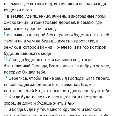
в землю,
где
потоки вод, источники и озёра выходят
из долин и гор,
8
в землю,
где
пшеница, ячмень, виноградные лозы,
смоковницы и гранатовые деревья, в землю,
где
масличные деревья и мёд,
9
в землю, в которой без скудости будешь есть хлеб
твой и ни в чём не будешь иметь недостатка, в
землю, в которой камни — железо, и из гор которой
будешь высекать медь.
10
И когда будешь есть и насыщаться, тогда
благословляй Господа, Бога твоего, за добрую землю,
которую Он дал тебе.
11
Берегись, чтобы ты не забыл Господа, Бога твоего,
не соблюдая заповедей Его, и законов Его, и
постановлений Его, которые сегодня заповедую тебе.
12
Когда будешь есть и насыщаться, и построишь
хорошие дома и будешь жить
в них
13
и когда будет у тебя много крупного и мелкого
скота, и будет много серебра и золота, и всего у тебя