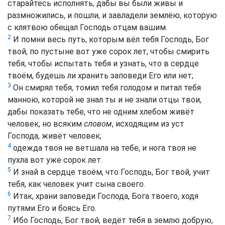
старайтесь исполнять, дабы вы были живы и
размножились, и пошли, и завладели землёю, которую
с клятвою обещал Господь отцам вашим.
2
И помни весь путь, которым вёл тебя Господь, Бог
твой, по пустыне вот уже сорок лет, чтобы смирить
тебя, чтобы испытать тебя и узнать, что в сердце
твоём, будешь ли хранить заповеди Его или нет;
3
Он смирял тебя, томил тебя голодом и питал тебя
манною, которой не знал ты и не знали отцы твои,
дабы показать тебе, что не одним хлебом живёт
человек, но всяким
словом
, исходящим из уст
Господа, живёт человек;
4
одежда твоя не ветшала на тебе, и нога твоя не
пухла вот уже сорок лет.
5
И знай в сердце твоём, что Господь, Бог твой, учит
тебя, как человек учит сына своего.
6
Итак, храни заповеди Господа, Бога твоего, ходя
путями Его и боясь Его.
7
Ибо Господь, Бог твой, ведёт тебя в землю добрую,