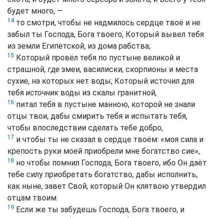
будет много, —
14
то смотри, чтобы не надмилось сердце твоё и не
забыл ты Господа, Бога твоего, Который вывел тебя
из земли Египетской, из дома рабства;
15
Который провёл тебя по пустыне великой и
страшной,
где
змеи, василиски, скорпионы и места
сухие, на которых нет воды; Который источил для
тебя
источник
воды из скалы гранитной,
16
питал тебя в пустыне манною, которой не знали
отцы твои, дабы смирить тебя и испытать тебя,
чтобы впоследствии сделать тебе добро,
17
и чтобы ты не сказал в сердце твоём: «моя сила и
крепость руки моей приобрели мне богатство сие»,
18
но чтобы помнил Господа, Бога твоего, ибо Он даёт
тебе силу приобретать богатство, дабы исполнить,
как ныне, завет Свой, который Он клятвою утвердил
отцам твоим.
19
Если же ты забудешь Господа, Бога твоего, и