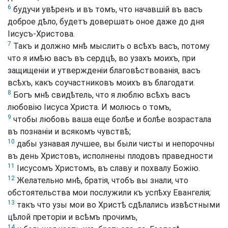
6
будучи увѣренъ и въ томъ, что начавшій въ васъ
доброе дѣло, будетъ довершать оное даже до дня
Іисусъ-Христова.
7
Такъ и должно мнѣ мыслить о всѣхъ васъ, потому
что я имѣю васъ въ сердцѣ, во узахъ моихъ, при
защищеніи и утвержденіи благовѣствованія, васъ
всѣхъ, какъ соучастниковъ моихъ въ благодати.
8
Богъ мнѣ свидѣтель, что я люблю всѣхъ васъ
любовію Іисуса Христа. И молюсь о томъ,
9
чтобы любовь ваша еще болѣе и болѣе возрастала
въ познаніи и всякомъ чувствѣ;
10
дабы узнавая лучшее, вы были чисты и непорочны
въ день Христовъ, исполнены плодовъ праведности
11
Іисусомъ Христомъ, въ славу и похвалу Божію.
12
Желательно мнѣ, братія, чтобъ вы знали, что
обстоятельства мои послужили къ успѣху Евангелія;
13
такъ что узы мои во Христѣ сдѣлались извѣстными
цѣлой преторіи и всѣмъ прочимъ,
14