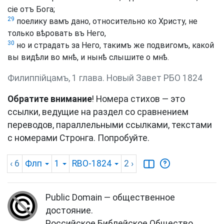
сіе отъ Бога;
29
поелику вамъ дано, относительно ко Христу, не
только вѣровать въ Него,
30
но и страдать за Него, такимъ же подвигомъ, какой
вы видѣли во мнѣ, и нынѣ слышите о мнѣ.
Филиппійцамъ, 1 глава. Новый Завет РБО 1824
Обратите внимание
! Номера стихов — это
ссылки, ведущие на раздел со сравнением
переводов, параллельными ссылками, текстами
с номерами Стронга. Попробуйте.
‹ 6
Флп
1
RBO-1824
2
›
Public Domain — общественное
достояние.
Российское Библейское Общество.