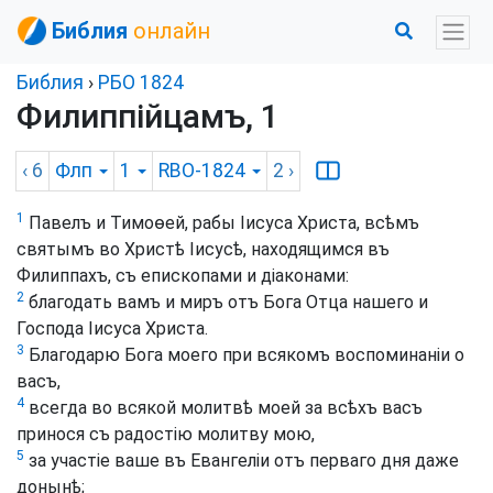
Библия
онлайн
Библия
›
РБО 1824
Филиппійцамъ, 1
‹ 6
Флп
1
RBO-1824
2
›
1
Павелъ и Тимоѳей, рабы Іисуса Христа, всѣмъ
святымъ во Христѣ Іисусѣ, находящимся въ
Филиппахъ, съ епископами и діаконами:
2
благодать вамъ и миръ отъ Бога Отца нашего и
Господа Іисуса Христа.
3
Благодарю Бога моего при всякомъ воспоминаніи о
васъ,
4
всегда во всякой молитвѣ моей за всѣхъ васъ
принося съ радостію молитву мою,
5
за участіе ваше въ Евангеліи отъ перваго дня даже
донынѣ;