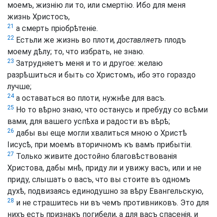
моемъ, жизнію ли то, или смертію. Ибо для меня
жизнь Христосъ,
21
а смерть пріобрѣтеніе.
22
Естьли же жизнь во плоти
, доставляетъ
плодъ
моему дѣлу; то, что избрать, не знаю.
23
Затрудняетъ меня и то и другое: желаю
разрѣшиться и быть со Христомъ, ибо это гораздо
лучше;
24
а оставаться во плоти, нужнѣе для васъ.
25
Но то вѣрно знаю, что останусь и пребуду со всѣми
вами, для вашего успѣха и радости въ вѣрѣ;
26
дабы вы еще могли хвалиться мною о Христѣ
Іисусѣ, при моемъ вторичномъ къ вамъ прибытіи.
27
Только живите достойно благовѣствованія
Христова, дабы мнѣ, приду ли и увижу васъ, или и не
приду, слышать о васъ, что вы стоите въ одномъ
духѣ, подвизаясь единодушно за вѣру Евангельскую,
28
и не страшитесь ни въ чемъ противниковъ. Это для
нихъ есть признакъ погибели, а для васъ спасенія, и