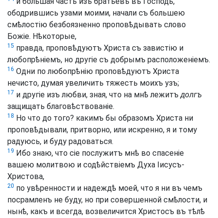
и большая часть изъ братьевъ въ Господѣ,
ободрившись узами моими, начали съ большею
смѣлостію безбоязненно проповѣдывать слово
Божіе. Нѣкоторые,
15
правда, проповѣдуютъ Христа съ завистію и
любопрѣніемъ, но другіе съ добрымъ расположеніемъ.
16
Одни по любопрѣнію проповѣдуютъ Христа
нечисто, думая увеличить тяжесть моихъ узъ;
17
и другіе изъ любви, зная, что на мнѣ лежитъ
долгъ
защищать благовѣствованіе.
18
Но что до того? какимъ бы образомъ Христа ни
проповѣдывали, притворно, или искренно, я и тому
радуюсь, и буду радоваться.
19
Ибо знаю, что сіе послужитъ мнѣ во спасеніе
вашею молитвою и содѣйствіемъ Духа Іисусъ-
Христова,
20
по увѣренности и надеждѣ моей, что я ни въ чемъ
посрамленъ не буду, но при совершенной смѣлости, и
нынѣ, какъ и всегда, возвеличится Христосъ въ тѣлѣ