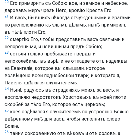
20
Его примирить съ Собою все, и земное и небесное,
даровавъ миръ чрезъ Него, кровію Креста Его.
21
И васъ, бывшихъ нѣкогда отчужденными и врагами
по расположенію къ злымъ дѣламъ, нынѣ примирилъ
въ тѣлѣ плоти Его,
22
смертію Его, чтобы представить васъ святыми и
непорочными, и невинными предъ Собою;
23
естьли только пребываете тверды и
непоколебимы въ вѣрѣ, и не отпадаете отъ надежды
на Евангеліе, которое вы слышали, которое
возвѣщено всей поднебесной твар
и,
и котораго я,
Павелъ, сдѣлался служителемъ.
24
Нынѣ радуюсь въ страданіяхъ моихъ за васъ, и
восполняю недостатокъ Христовыхъ въ моей плоти
скорбей за тѣло Его, которое есть церковь;
25
коея содѣлался я служителемъ по устроенію Божію,
ввѣренному мнѣ для васъ,
чтобы
исполнить слово
Божіе,
26
тайну, сокровенную отъ вѣковъ и отъ родовъ, а