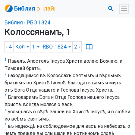
Библия
онлайн
Библия
›
РБО 1824
Колоссянамъ, 1
‹ 4
Кол
1
RBO-1824
2
›
1
Павелъ, Апостолъ Іисуса Христа волею Божіею, и
Тимоѳей братъ,
2
находящимся въ Колоссахъ святымъ и вѣрнымъ
братіямъ во Христѣ Іисусѣ: благодать вамъ и миръ
отъ Бога Отца нашего и Господа Іисуса Христа.
3
Благодаримъ Бога и Отца Господа нашего Іисуса
Христа, всегда моляся о васъ,
4
услышавъ о вѣрѣ вашей во Христѣ Іисусѣ, и о любви
ко всѣмъ святымъ,
5
въ надеждѣ на соблюдаемое для васъ на небесахъ, о
чемъ прежде вы слышали въ истинномъ словѣ