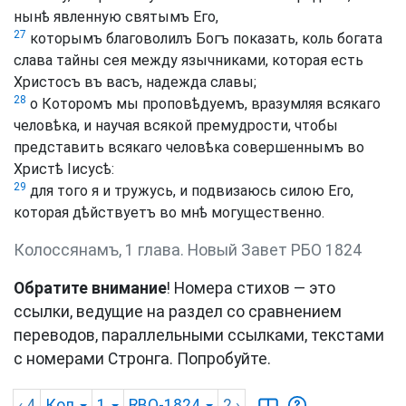
нынѣ явленную святымъ Его,
27
которымъ благоволилъ Богъ показать, коль богата
слава тайны сея между язычниками, которая есть
Христосъ въ васъ, надежда славы;
28
о Которомъ мы проповѣдуемъ, вразумляя всякаго
человѣка, и научая всякой премудрости, чтобы
представить всякаго человѣка совершеннымъ во
Христѣ Іисусѣ:
29
для того я и тружусь, и подвизаюсь силою Его,
которая дѣйствуетъ во мнѣ могущественно.
Колоссянамъ, 1 глава. Новый Завет РБО 1824
Обратите внимание
! Номера стихов — это
ссылки, ведущие на раздел со сравнением
переводов, параллельными ссылками, текстами
с номерами Стронга. Попробуйте.
‹ 4
Кол
1
RBO-1824
2
›