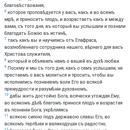
благовѣствованія;
6
которое проповѣдуется у васъ, какъ и во всемъ
мірѣ, и приноситъ плодъ, и возрастаетъ какъ и между
вами, съ того дня, въ который вы услышали и познали
благодать Божію въ истинѣ,
7
такъ какъ вы и научились отъ Епафраса,
возлюбленнаго сотрудника нашего, вѣрнаго для васъ
Христова служителя,
8
который и объявилъ намъ о вашей въ духѣ любви.
9
Посему и мы съ того дня, какъ
о семъ
услышали, не
престаемъ о васъ молиться и просить, чтобы вы
исполнились познаніемъ воли Его во всякой
премудрости и разумѣніи духовномъ;
10
дабы жить достойно Бога, всячески угождая
Ему
,
во всякомъ дѣлѣ благомъ принося плодъ и возрастая
въ познаніи Бога, укрѣпляясь
11
всякою силою подъ державою славы Его, во
всякомъ терпѣніи и великодушіи съ радостію;
12