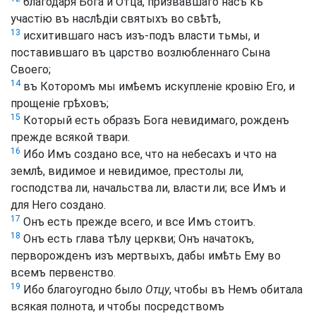
благодаря Бога и Отца, призвавшаго насъ къ
участію въ наслѣдіи святыхъ во свѣтѣ,
13
исхитившаго насъ изъ-подъ власти тьмы, и
поставившаго въ царство возлюбленнаго Сына
Своего;
14
въ Которомъ мы имѣемъ искупленіе кровію Его, и
прощеніе грѣховъ;
15
Который есть образъ Бога невидимаго, рожденъ
прежде всякой твари.
16
Ибо Имъ создано все, что на небесахъ и что на
землѣ, видимое и невидимое, престолы ли,
господства ли, начальства ли, власти ли; все Имъ и
для Него создано.
17
Онъ есть прежде всего, и все Имъ стоитъ.
18
Онъ есть глава тѣлу церкви; Онъ начатокъ,
перворожденъ изъ мертвыхъ, дабы имѣть Ему во
всемъ первенство.
19
Ибо благоугодно было
Отцу
, чтобы въ Немъ обитала
всякая полнота, и чтобы посредствомъ