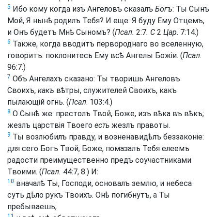
5
Ибо кому когда изъ Ангеловъ сказалъ
Богъ
: Ты Сынъ
Мой, Я нынѣ родилъ Тебя? И еще: Я буду Ему Отцемъ,
и Онъ будетъ Мнѣ Сыномъ? (
Псал.
2:7
. С
2
Цар
. 7:14.)
6
Также, когда вводитъ первороднаго во вселенную,
говоритъ: поклонитесь Ему всѣ Ангелы Божіи. (
Псал
.
96:7.)
7
Объ Ангелахъ сказано: Ты творишь Ангеловъ
Своихъ,
какъ
вѣтры, служителей Своихъ, какъ
пылающій огнь. (
Псал
. 103:4.)
8
О Сынѣ же: престолъ Твой, Боже, изъ вѣка въ вѣкъ;
жезлъ царствія Твоего
есть
жезлъ правоты.
9
Ты возлюбилъ правду, и возненавидѣлъ беззаконіе:
для сего Богъ Твой, Боже, помазалъ Тебя елеемъ
радости преимущественно предъ соучастниками
Твоими. (
Псал.
44:7, 8.) И:
10
вначалѣ Ты, Господи, основалъ землю, и небеса
суть дѣло рукъ Твоихъ. Онѣ погибнутъ, а Ты
пребываешь;
11