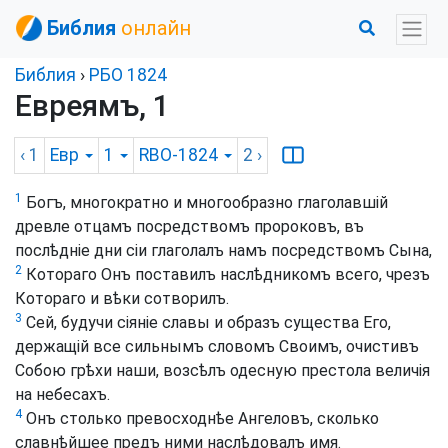
Библия
онлайн
Библия
›
РБО 1824
Евреямъ, 1
‹ 1
Евр
1
RBO-1824
2
›
1
Богъ, многократно и многообразно глаголавшій
древле отцамъ посредствомъ пророковъ, въ
послѣдніе дни сіи глаголалъ намъ посредствомъ Сына,
2
Котораго Онъ поставилъ наслѣдникомъ всего, чрезъ
Котораго и вѣки сотворилъ.
3
Сей, будучи сіяніе славы и образъ существа Его,
держащій все сильнымъ словомъ Своимъ, очистивъ
Собою грѣхи наши, возсѣлъ одесную престола величія
на небесахъ.
4
Онъ столько превосходнѣе Ангеловъ, сколько
славнѣйшее предъ ними наслѣдовалъ имя.