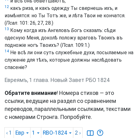
и всѣ онѣ обветшаютъ,
12
какъ риза, и какъ одежду Ты свернешь ихъ, и
измѣнятся: но Ты Тотъ же, и лѣта Твои не кончатся.
(
Псал
. 101: 26, 27, 28.)
13
Кому когда изъ Ангеловъ
Богъ
сказалъ: сѣди
одесную Меня, доколѣ положу враговъ Твоихъ въ
подножіе ногъ Твоихъ? (
Псал
. 109:1.)
14
Не всѣ ли они суть служебные духи, посылаемые на
служеніе для тѣхъ, которые должны наслѣдовать
спасеніе?
Евреямъ, 1 глава. Новый Завет РБО 1824
Обратите внимание
! Номера стихов — это
ссылки, ведущие на раздел со сравнением
переводов, параллельными ссылками, текстами
с номерами Стронга. Попробуйте.
‹ 1
Евр
1
RBO-1824
2
›