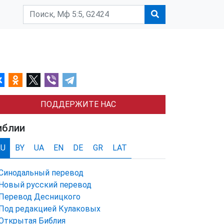
ПОДДЕРЖИТЕ НАС
иблии
RU
BY
UA
EN
DE
GR
LAT
Синодальный перевод
Новый русский перевод
Перевод Десницкого
Под редакцией Кулаковых
Открытая Библия