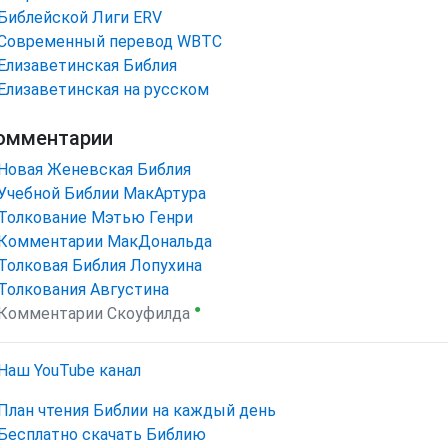
Библейской Лиги ERV
Cовременный перевод WBTC
Елизаветинская Библия
Елизаветинская на русском
омментарии
Новая Женевская Библия
Учебной Библии МакАртура
Толкование Мэтью Генри
Комментарии МакДональда
Толковая Библия Лопухина
Толкования Августина
●
Комментарии Скоуфилда
Наш YouTube канал
План чтения Библии на каждый день
Бесплатно скачать Библию