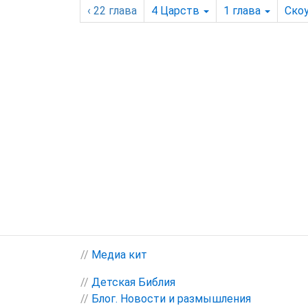
‹ 22
глава
4 Царств
1
глава
Ско
//
Медиа кит
//
Детская Библия
//
Блог. Новости и размышления