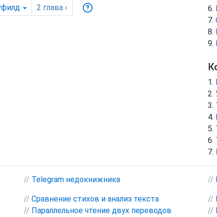
уфилд
2
глава
›
К
//
Telegram недокнижника
//
//
Сравнение стихов и анализ текста
//
//
Параллельное чтение двух переводов
//