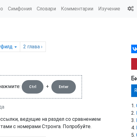
ио
Симфония
Словари
Комментарии
Изучение
уфилд
2
глава
›
Б
 нажмите:
+
Ctrl
Enter
да
 ссылки, ведущие на раздел со сравнением
тами с номерами Стронга. Попробуйте.