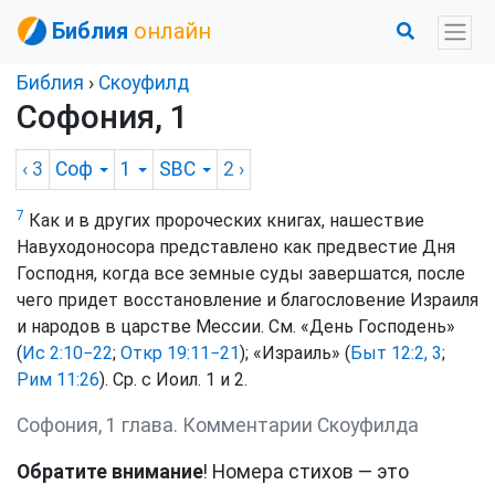
Библия
онлайн
Библия
›
Скоуфилд
Софония, 1
‹ 3
Соф
1
SBC
2
›
7
Как и в других пророческих книгах, нашествие
Навуходоносора представлено как предвестие Дня
Господня, когда все земные суды завершатся, после
чего придет восстановление и благословение Израиля
и народов в царстве Мессии. См. «День Господень»
(
Ис 2:10−22
;
Откр 19:11−21
); «Израиль» (
Быт 12:2, 3
;
Рим 11:26
). Ср. с Иоил. 1 и 2.
Софония, 1 глава. Комментарии Скоуфилда
Обратите внимание
! Номера стихов — это