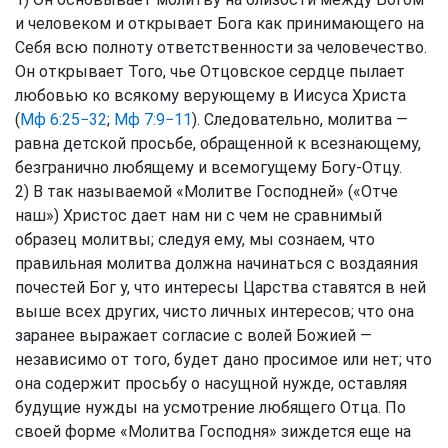
и человеком и открывает Бога как принимающего на
Себя всю полноту ответственности за человечество.
Он открывает Того, чье Отцовское сердце пылает
любовью ко всякому верующему в Иисуса Христа
(
Мф 6:25−32
;
Мф 7:9−11
). Следовательно, молитва —
равна детской просьбе, обращенной к всезнающему,
безгранично любящему и всемогущему Богу-Отцу.
2) В так называемой «Молитве Господней» («Отче
наш») Христос дает нам ни с чем не сравнимый
образец молитвы; следуя ему, мы сознаем, что
правильная молитва должна начинаться с воздаяния
почестей Бог у, что интересы Царства ставятся в ней
выше всех других, чисто личных интересов; что она
заранее выражает согласие с волей Божией —
независимо от того, будет дано просимое или нет; что
она содержит просьбу о насущной нужде, оставляя
будущие нужды на усмотрение любящего Отца. По
своей форме «Молитва Господня» зиждется еще на