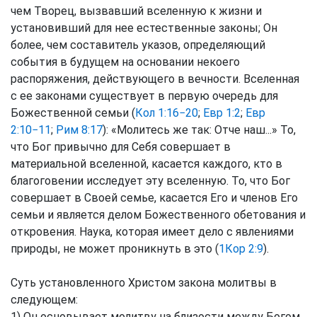
чем Творец, вызвавший вселенную к жизни и
установивший для нее естественные законы; Он
более, чем составитель указов, определяющий
события в будущем на основании некоего
распоряжения, действующего в вечности. Вселенная
с ее законами существует в первую очередь для
Божественной семьи (
Кол 1:16−20
;
Евр 1:2
;
Евр
2:10−11
;
Рим 8:17
): «Молитесь же так: Отче наш...» То,
что Бог привычно для Себя совершает в
материальной вселенной, касается каждого, кто в
благоговении исследует эту вселенную. То, что Бог
совершает в Своей семье, касается Его и членов Его
семьи и является делом Божественного обетования и
откровения. Наука, которая имеет дело с явлениями
природы, не может проникнуть в это (
1Кор 2:9
).
Суть установленного Христом закона молитвы в
следующем:
1) Он основывает молитву на близости между Богом