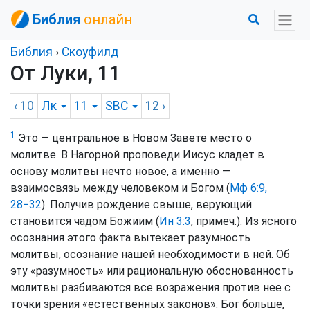
Библия
онлайн
Библия
›
Скоуфилд
От Луки, 11
‹ 10
Лк
11
SBC
12
›
1
Это — центральное в Новом Завете место о
молитве. В Нагорной проповеди Иисус кладет в
основу молитвы нечто новое, а именно —
взаимосвязь между человеком и Богом (
Мф 6:9,
28−32
). Получив рождение свыше, верующий
становится чадом Божиим (
Ин 3:3
, примеч.). Из ясного
осознания этого факта вытекает разумность
молитвы, осознание нашей необходимости в ней. Об
эту «разумность» или рациональную обоснованность
молитвы разбиваются все возражения против нее с
точки зрения «естественных законов». Бог больше,