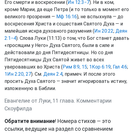
Его смерти и воскресении (
Ин 12:3−7
). Ни в ком,
кроме Марии, да еще Петра (и то только в момент его
великого прозрения —
Мф 16:16
), не вспыхнула — до
воскресения Христа и сошествия Святого Духа — и
малейшая искра духовного разумения (
Ин 20:22
;
Деян
2:1−4
). Слова Луки (11:13) о том, что Бог станет давать
«просящим у Него» Духа Святого, были в силе и
действовали до дня Пятидесятницы. Но со дня
Пятидесятницы Дух Святой живет во всех
уверовавших во Христа (
Рим 8:9, 15
;
1Кор 6:19
;
Гал 4:6
;
1Ин 2:20, 27
). См.
Деян 2:4
, примеч. И после этого
просить Духа Святого — значит игнорировать истину,
изложенную в Библии.
Евангелие от Луки, 11 глава. Комментарии
Скоуфилда
Обратите внимание
! Номера стихов — это
ссылки, ведущие на раздел со сравнением