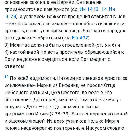
основании закона, а не Церкви. Она еще не
произносится во имя Христа (ср.
Ин 14:13−14
;
Ин
16:24
); и условием Божьего прощения ставится в ней
— как и положено по закону — способность человека
прощать; с наступлением периода благодати порядок
этот делается обратным (см.
Еф 4:32
).
3) Молитва должна быть определенной (ст. 5 и 6) и
4) настойчивой, то есть проситель, обращающийся к
Богу, не должен смущаться, если Бог медлит с
ответом.
13
По всей видимости, Ни один из учеников Христа, за
исключением Марии из Вифании, не просил Отца
Небесного дать им Духа Святого, по вере в Его
обетование. Для еврея, мысль о том, что все могут
получить Духа — прежде, чем исполнится
пророчество Иоиля (2:28−29), была совершенно новой
и ошеломляющей. Из всех учеников только Мария
поняла неоднократно повторенные Иисусом слова о