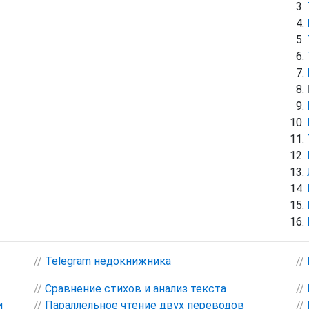
//
Telegram недокнижника
//
//
Сравнение стихов и анализ текста
//
и
//
Параллельное чтение двух переводов
//