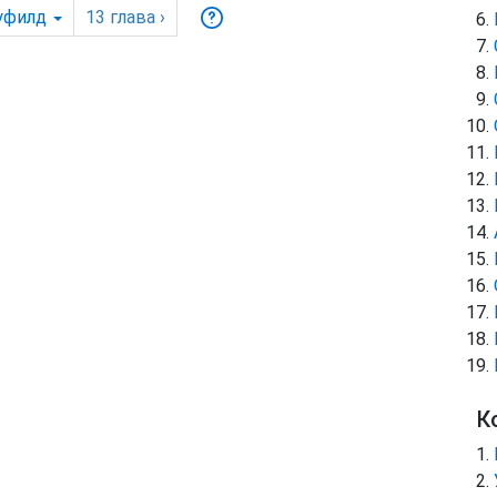
уфилд
13
глава
›
К