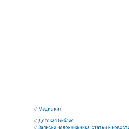
//
Медиа кит
//
Детская Библия
//
Записки недокнижника: статьи и новост