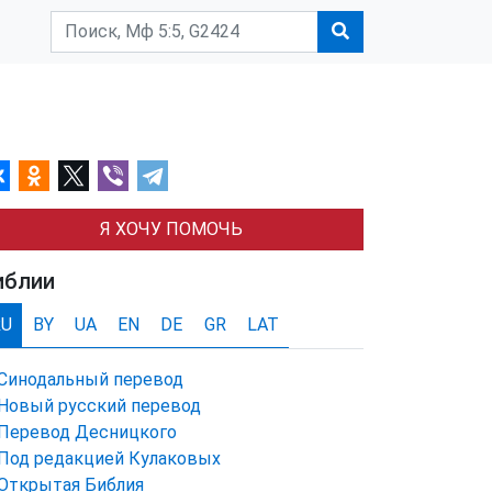
Я ХОЧУ ПОМОЧЬ
иблии
RU
BY
UA
EN
DE
GR
LAT
Синодальный перевод
Новый русский перевод
Перевод Десницкого
Под редакцией Кулаковых
Открытая Библия