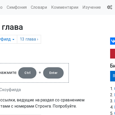
ио
Симфония
Словари
Комментарии
Изучение
 глава
уфилд
13
глава
›
Б
 нажмите:
+
Ctrl
Enter
 Скоуфилда
 ссылки, ведущие на раздел со сравнением
тами с номерами Стронга. Попробуйте.