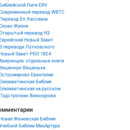
Библейской Лиги ERV
Cовременный перевод WBTC
Перевод Еп. Кассиана
Слово Жизни
Открытый перевод НЗ
Еврейский Новый Завет
В переводе Лутковского
Новый Завет РБО 1824
Аверинцев: отдельные книги
Вишенчук-Вишенька
Остромирово Евангелие
Елизаветинская Библия
Елизаветинская на русском
Подстрочник Винокурова
омментарии
Новая Женевская Библия
Учебной Библии МакАртура