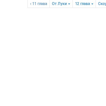
‹ 11
глава
От Луки
12
глава
Ско