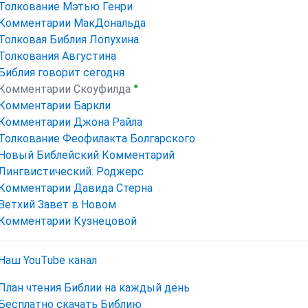
Толкование Мэтью Генри
Комментарии МакДональда
Толковая Библия Лопухина
Толкования Августина
Библия говорит сегодня
●
Комментарии Скоуфилда
Комментарии Баркли
Комментарии Джона Райла
Толкование Феофилакта Болгарского
Новый Библейский Комментарий
Лингвистический. Роджерс
Комментарии Давида Стерна
Ветхий Завет в Новом
Комментарии Кузнецовой
Наш YouTube канал
План чтения Библии на каждый день
Бесплатно скачать Библию