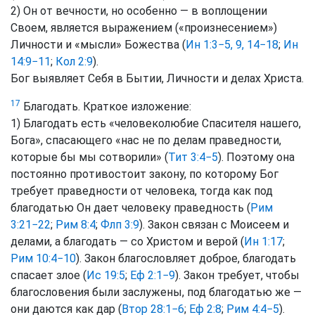
2) Он от вечности, но особенно — в воплощении
Своем, является выражением («произнесением»)
Личности и «мысли» Божества (
Ин 1:3−5, 9, 14−18
;
Ин
14:9−11
;
Кол 2:9
).
Бог выявляет Себя в Бытии, Личности и делах Христа.
17
Благодать. Краткое изложение:
1) Благодать есть «человеколюбие Спасителя нашего,
Бога», спасающего «нас не по делам праведности,
которые бы мы сотворили» (
Тит 3:4−5
). Поэтому она
постоянно противостоит закону, по которому Бог
требует праведности от человека, тогда как под
благодатью Он дает человеку праведность (
Рим
3:21−22
;
Рим 8:4
;
Флп 3:9
). Закон связан с Моисеем и
делами, а благодать — со Христом и верой (
Ин 1:17
;
Рим 10:4−10
). Закон благословляет доброе, благодать
спасает злое (
Ис 19:5
;
Еф 2:1−9
). Закон требует, чтобы
благословения были заслужены, под благодатью же —
они даются как дар (
Втор 28:1−6
;
Еф 2:8
;
Рим 4:4−5
).