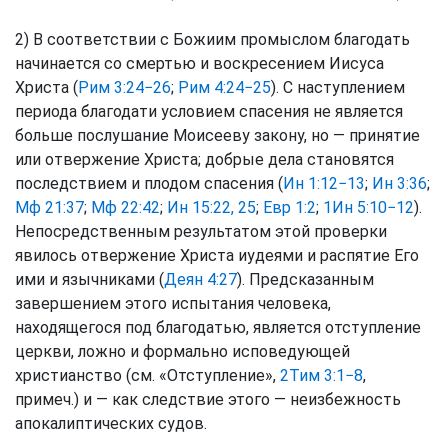
2) В соответствии с Божиим промыслом благодать
начинается со смертью и воскресением Иисуса
Христа (
Рим 3:24−26
;
Рим 4:24−25
). С наступлением
периода благодати условием спасения не является
больше послушание Моисееву закону, но — принятие
или отвержение Христа; добрые дела становятся
последствием и плодом спасения (
Ин 1:12−13
;
Ин 3:36
;
Мф 21:37
;
Мф 22:42
;
Ин 15:22, 25
;
Евр 1:2
;
1Ин 5:10−12
).
Непосредственным результатом этой проверки
явилось отвержение Христа иудеями и распятие Его
ими и язычниками (
Деян 4:27
). Предсказанным
завершением этого испытания человека,
находящегося под благодатью, является отступление
церкви, ложно и формально исповедующей
христианство (см. «Отступление»,
2Тим 3:1−8
,
примеч.) и — как следствие этого — неизбежность
апокалиптических судов.