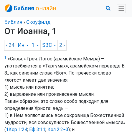
Библия
онлайн
Библия
›
Скоуфилд
От Иоанна, 1
‹ 24
Ин
1
SBC
2
›
1
«Слово» Греч. Логос (арамейское Мемра) —
употребляется в «Таргумах», арамейском переводе В.
З., как синоним слова «Бог». По-гречески слово
«логос» имеет два значения:
1) мысль или понятие;
2) выражение или произнесение мысли.
Таким образом, это слово особо подходит для
определения Христа: ведь —
1) в Нем воплотились все сокровища Божественной
мудрости, вся совокупность Божественной «мысли»
(
1Кор 1:24
;
Еф 3:11
;
Кол 2:2−3
); и