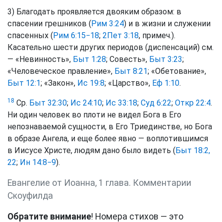
3) Благодать проявляется двояким образом: в
спасении грешников (
Рим 3:24
) и в жизни и служении
спасенных (
Рим 6:15−18
;
2Пет 3:18
, примеч.).
Касательно шести других периодов (диспенсаций) см.
— «Невинность»,
Быт 1:28
; Совесть»,
Быт 3:23
;
«Человеческое правление»,
Быт 8:21
; «Обетование»,
Быт 12:1
; «Закон»,
Ис 19:8
; «Царство»,
Еф 1:10
.
18
Ср.
Быт 32:30
;
Ис 24:10
;
Ис 33:18
;
Суд 6:22
;
Откр 22:4
.
Ни один человек во плоти не видел Бога в Его
непознаваемой сущности, в Его Триединстве, но Бога
в образе Ангела, и еще более явно — воплотившимся
в Иисусе Христе, людям дано было видеть (
Быт 18:2,
22
;
Ин 14:8−9
).
Евангелие от Иоанна, 1 глава. Комментарии
Скоуфилда
Обратите внимание
! Номера стихов — это