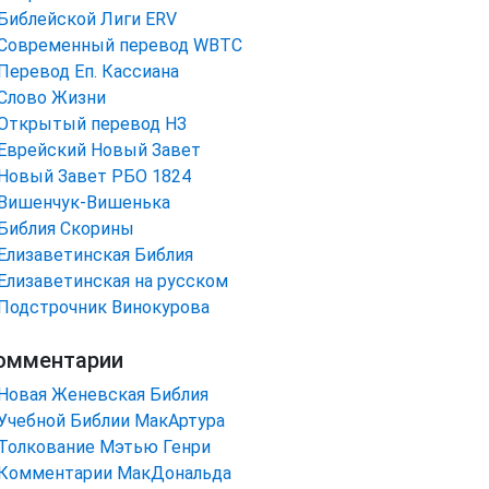
Библейской Лиги ERV
Cовременный перевод WBTC
Перевод Еп. Кассиана
Слово Жизни
Открытый перевод НЗ
Еврейский Новый Завет
Новый Завет РБО 1824
Вишенчук-Вишенька
Библия Скорины
Елизаветинская Библия
Елизаветинская на русском
Подстрочник Винокурова
омментарии
Новая Женевская Библия
Учебной Библии МакАртура
Толкование Мэтью Генри
Комментарии МакДональда