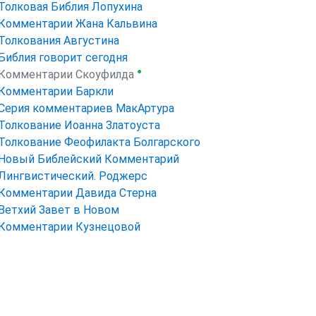
Толковая Библия Лопухина
Комментарии Жана Кальвина
Толкования Августина
Библия говорит сегодня
●
Комментарии Скоуфилда
Комментарии Баркли
Серия комментариев МакАртура
Толкование Иоанна Златоуста
Толкование Феофилакта Болгарского
Новый Библейский Комментарий
Лингвистический. Роджерс
Комментарии Давида Стерна
Ветхий Завет в Новом
Комментарии Кузнецовой