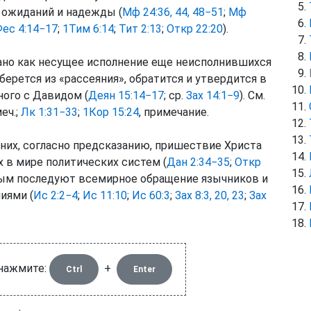
 ожиданий и надежды (
Мф 24:36, 44, 48−51
;
Мф
ес 4:14−17
;
1Тим 6:14
;
Тит 2:13
;
Откр 22:20
).
ано как несущее исполнение еще неисполнившихся
берется из «рассеяния», обратится и утвердится в
ного с Давидом (
Деян 15:14−17
; ср.
Зах 14:1−9
). См.
меч.;
Лк 1:31−33
;
1Кор 15:24
, примечание.
я них, согласно предсказанию, пришествие Христа
 в мире политических систем (
Дан 2:34−35
;
Откр
орым последуют всемирное обращение язычников и
иями (
Ис 2:2−4
;
Ис 11:10
;
Ис 60:3
;
Зах 8:3, 20, 23
;
Зах
 нажмите:
+
Ctrl
Enter