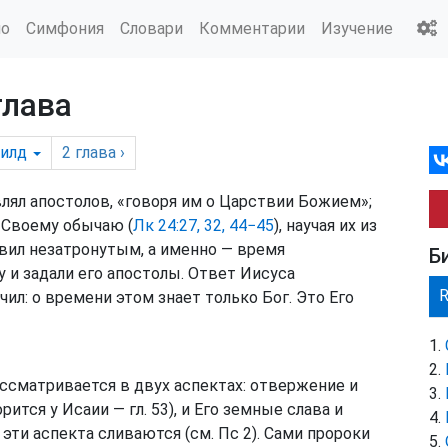
ио
Симфония
Словари
Комментарии
Изучение
глава
илд
2
глава
›
лял апостолов, «говоря им о Царствии Божием»;
 Своему обычаю (
Лк 24:27, 32, 44−45
), научая их из
вил незатронутым, а именно — время
Б
 и задали его апостолы. Ответ Иисуса
ил: о времени этом знает только Бог. Это Его
ссматривается в двух аспектах: отвержение и
рится у Исаии — гл. 53), и Его земные слава и
а эти аспекта сливаются (см. Пс 2). Сами пророки