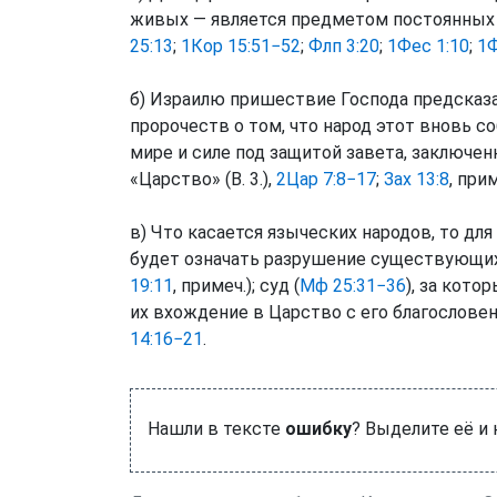
живых — является предметом постоянных
25:13
;
1Кор 15:51−52
;
Флп 3:20
;
1Фес 1:10
;
1Ф
б) Израилю пришествие Господа предсказ
пророчеств о том, что народ этот вновь со
мире и силе под защитой завета, заключен
«Царство» (В. 3.),
2Цар 7:8−17
;
Зах 13:8
, при
в) Что касается языческих народов, то дл
будет означать разрушение существующих
19:11
, примеч.); суд (
Мф 25:31−36
), за кот
их вхождение в Царство с его благословен
14:16−21
.
Нашли в тексте
ошибку
? Выделите её и