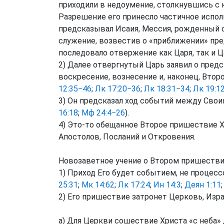
приходили в недоумение, столкнувшись с
Разрешение его принесло частичное испол
предсказывал Исаия, Мессия, рожденный о
служение, возвестив о «приближении» пре
последовало отвержение как Царя, так и Ц
2) Далее отвергнутый Царь заявил о пред
воскресение, вознесение и, наконец, Втор
12:35−46
;
Лк 17:20−36
;
Лк 18:31−34
;
Лк 19:1
3) Он предсказал ход событий между Сво
16:18
;
Мф 24:4−26
).
4) Это-то обещанное Второе пришествие Х
Апостолов, Посланий и Откровения.
Новозаветное учение о Втором пришеств
1) Приход Его будет событием, не процессом
25:31
;
Мк 14:62
;
Лк 17:24
;
Ин 14:3
;
Деян 1:11
2) Его пришествие затронет Церковь, Изра
а) Для Церкви сошествие Христа «с неба»