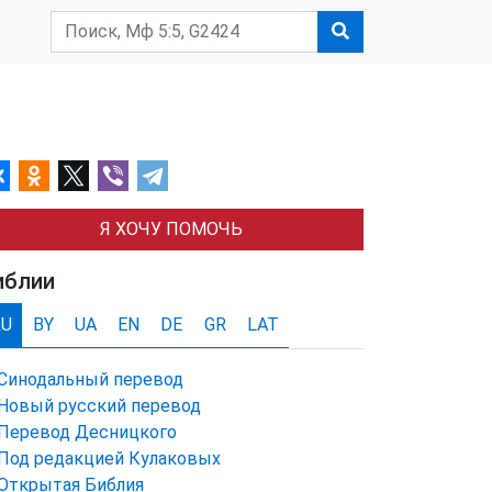
Я ХОЧУ ПОМОЧЬ
иблии
RU
BY
UA
EN
DE
GR
LAT
Синодальный перевод
Новый русский перевод
Перевод Десницкого
Под редакцией Кулаковых
Открытая Библия