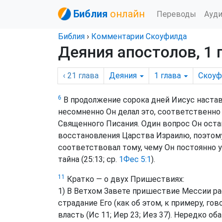
Библия
онлайн
Переводы
Ауд
Библия
›
Комментарии Скоуфилда
Деяния апостолов, 1 
‹ 21
глава
Деяния
1
глава
Скоуф
6
В продолжение сорока дней Иисус настав
несомненно Он делал это, соответственно
Священного Писания. Один вопрос Он оста
восстановления Царства Израилю, поэтому
соответствовал тому, чему Он постоянно уч
тайна (25:13; ср.
1Фес 5:1
).
11
Кратко — о двух Пришествиях:
1) В Ветхом Завете пришествие Мессии ра
страдание Его (как об этом, к примеру, гово
власть (Ис 11; Иер 23; Иез 37). Нередко об