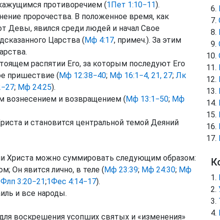
 кажущимся противоречием (
1Пет 1:10−11
).
нение пророчества. В положенное время, как
т Девы, явился среди людей и начал Свое
дсказанного Царства (
Мф 4:17
, примеч.). За этим
арства.
стоящем распятии Его, за которым последуют Его
ое пришествие (
Мф 12:38−40
;
Мф 16:1−4, 21, 27
;
Лк
2−27
;
Мф 24:25
).
им вознесением и возвращением (
Мф 13:1−50
;
Мф
риста и становится центральной темой Деяний
ии Христа можно суммировать следующим образом:
К
; Он явится лично, в теле (
Мф 23:39
;
Мф 24:30
;
Мф
;
Флп 3:20−21
;
1Фес 4:14−17
).
иль и все народы.
 для воскрешения усопших святых и «изменения»