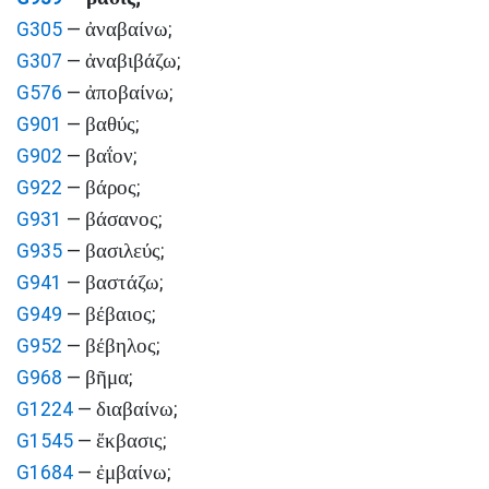
ἀναβαίνω
G305
—
;
ἀναβιβάζω
G307
—
;
ἀποβαίνω
G576
—
;
βαθύς
G901
—
;
βαΐον
G902
—
;
βάρος
G922
—
;
βάσανος
G931
—
;
βασιλεύς
G935
—
;
βαστάζω
G941
—
;
βέβαιος
G949
—
;
βέβηλος
G952
—
;
βῆμα
G968
—
;
διαβαίνω
G1224
—
;
ἔκβασις
G1545
—
;
ἐμβαίνω
G1684
—
;