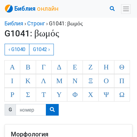
Библия
онлайн
βωμός
Библия
›
Стронг
› G1041:
βωμός
G1041:
‹ G1040
G1042 ›
Α
Β
Γ
Δ
Ε
Ζ
Η
Θ
Ι
Κ
Λ
Μ
Ν
Ξ
Ο
Π
Ρ
Σ
Τ
Υ
Φ
Χ
Ψ
Ω
G
Морфология