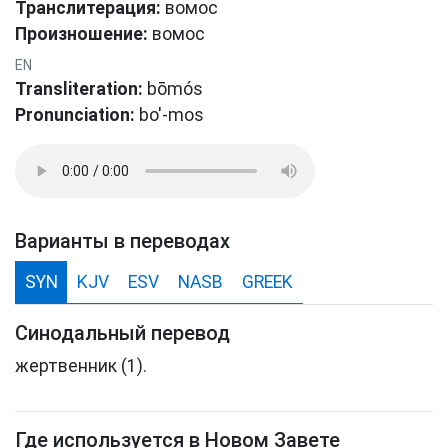
Транслитерация:
вомос
Произношение:
вомοс
EN
Transliteration:
bōmós
Pronunciation:
bo'-mos
Варианты в переводах
SYN
KJV
ESV
NASB
GREEK
Синодальный перевод
жертвенник (1).
Где используется в Новом Завете