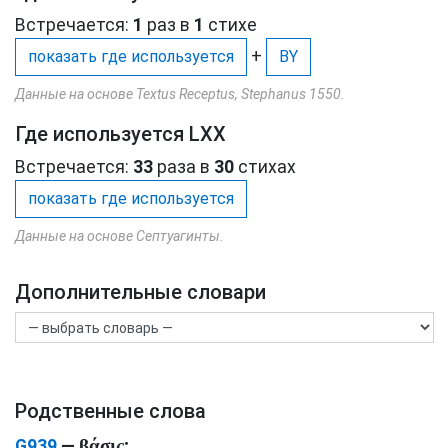
Встречается:
1
раз в
1
стихе
+
показать где используется
BY
Данные на основе Textus Receptus, Stephanus 1550.
Где используется LXX
Встречается:
33
раза в
30
стихах
показать где используется
Данные на основе Септуагинты.
Дополнительные словари
Родственные слова
βάσις
G939
—
;