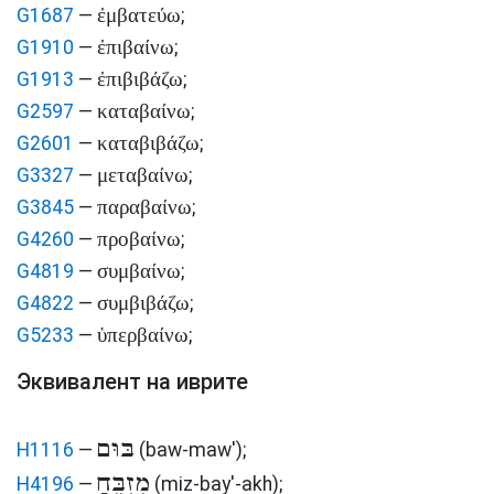
ἐμβατεύω
G1687
—
;
ἐπιβαίνω
G1910
—
;
ἐπιβιβάζω
G1913
—
;
καταβαίνω
G2597
—
;
καταβιβάζω
G2601
—
;
μεταβαίνω
G3327
—
;
παραβαίνω
G3845
—
;
προβαίνω
G4260
—
;
συμβαίνω
G4819
—
;
συμβιβάζω
G4822
—
;
ὑπερβαίνω
G5233
—
;
Эквивалент на иврите
בּוּם
H1116
—
(baw-maw')
;
מִזְבֵּחַ
H4196
—
(miz-bay'-akh)
;