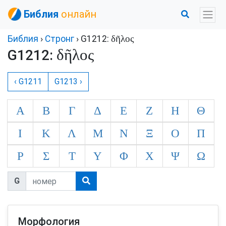
Библия
онлайн
δῆλος
Библия
›
Стронг
› G1212:
δῆλος
G1212:
‹ G1211
G1213 ›
Α
Β
Γ
Δ
Ε
Ζ
Η
Θ
Ι
Κ
Λ
Μ
Ν
Ξ
Ο
Π
Ρ
Σ
Τ
Υ
Φ
Χ
Ψ
Ω
G
Морфология