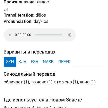
Произношение:
дилοс
EN
Transliteration:
dēlos
Pronunciation:
day'-los
Варианты в переводах
SYN
KJV
ESV
NASB
GREEK
Синодальный перевод
обличает (1), то ясно (1), это ясно (1), явно (1).
Где используется в Новом Завете
Встречается:
4
раза в
4
стихах