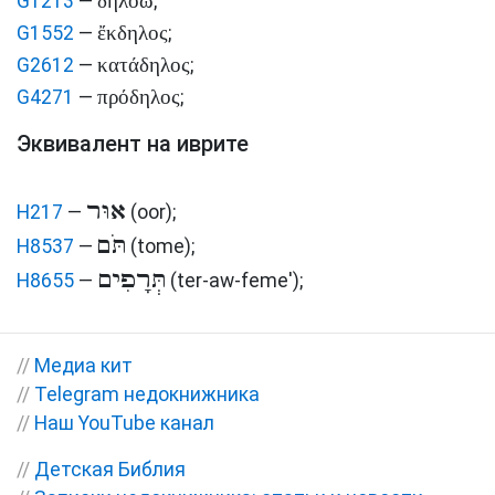
δηλόω
G1213
—
;
ἔκδηλος
G1552
—
;
κατάδηλος
G2612
—
;
πρόδηλος
G4271
—
;
Эквивалент на иврите
אוּר
H217
—
(oor)
;
תֹּם
H8537
—
(tome)
;
תְּרָפִים
H8655
—
(ter-aw-feme')
;
//
Медиа кит
//
Telegram недокнижника
//
Наш YouTube канал
//
Детская Библия