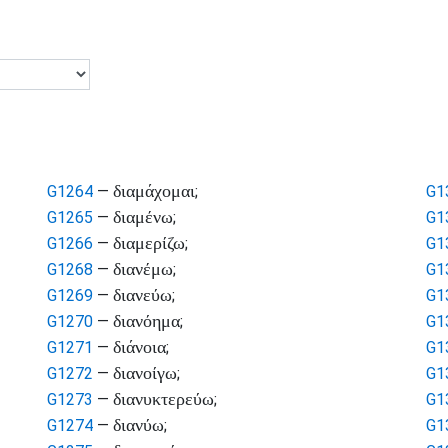
διαμάχομαι
G1264
—
;
G1
διαμένω
G1265
—
;
G1
διαμερίζω
G1266
—
;
G1
διανέμω
G1268
—
;
G1
διανεύω
G1269
—
;
G1
διανόημα
G1270
—
;
G1
διάνοια
G1271
—
;
G1
διανοίγω
G1272
—
;
G1
διανυκτερεύω
G1273
—
;
G1
διανύω
G1274
—
;
G1