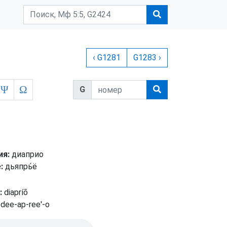
‹ G1281
G1283 ›
Ψ
Ω
G
ия:
диаприо
:
дьяпрь́ё
:
diapríō
dee-ap-ree'-o