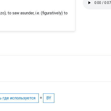
izo); to saw asunder, i.e. (figuratively) to
+
ь где используется
BY