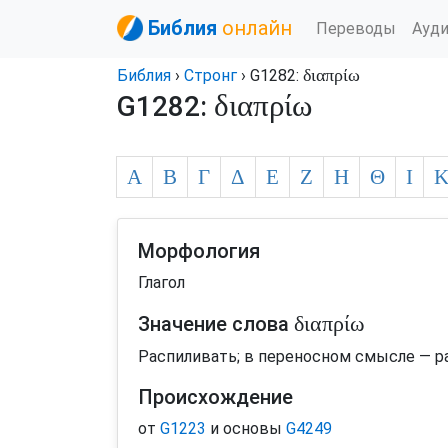
Библия
онлайн
Переводы
Ауд
διαπρίω
Библия
›
Стронг
› G1282:
διαπρίω
G1282:
Α
Β
Γ
Δ
Ε
Ζ
Η
Θ
Ι
Морфология
Глагол
διαπρίω
Значение слова
Распиливать; в переносном смысле — раз
Происхождение
от
G1223
и основы
G4249