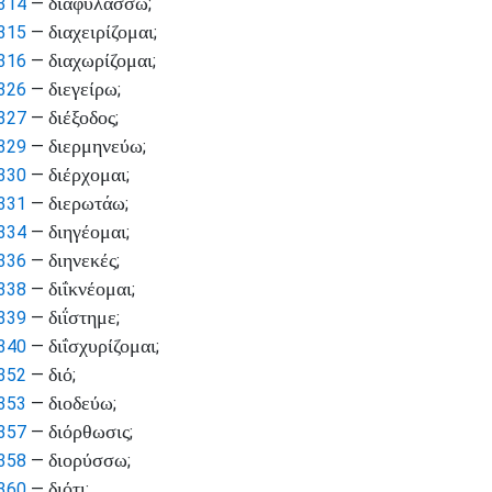
διαφυλάσσω
314
—
;
διαχειρίζομαι
315
—
;
διαχωρίζομαι
316
—
;
διεγείρω
326
—
;
διέξοδος
327
—
;
διερμηνεύω
329
—
;
διέρχομαι
330
—
;
διερωτάω
331
—
;
διηγέομαι
334
—
;
διηνεκές
336
—
;
διΐκνέομαι
338
—
;
διΐστημε
339
—
;
διΐσχυρίζομαι
340
—
;
διό
352
—
;
διοδεύω
353
—
;
διόρθωσις
357
—
;
διορύσσω
358
—
;
διότι
360
—
;