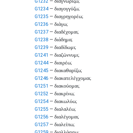
διαγνωρίζω
G1232
—
;
διαγογγύζω
G1234
—
;
διαγρηγορέω
G1235
—
;
διάγω
G1236
—
;
διαδέχομαι
G1237
—
;
διάδημα
G1238
—
;
διαδίδωμι
G1239
—
;
διαζώννυμι
G1241
—
;
διαιρέω
G1244
—
;
διακαθαρίζω
G1245
—
;
διακατελέγχομαι
G1246
—
;
διακούομαι
G1251
—
;
διακρίνω
G1252
—
;
διακωλύω
G1254
—
;
διαλαλέω
G1255
—
;
διαλέγομαι
G1256
—
;
διαλείπω
G1257
—
;
διαλλάσσω
G1259
—
;