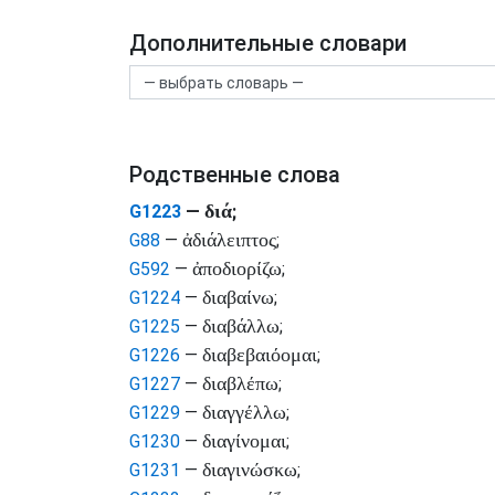
Дополнительные словари
Родственные слова
διά
G1223
—
;
ἀδιάλειπτος
G88
—
;
ἀποδιορίζω
G592
—
;
διαβαίνω
G1224
—
;
διαβάλλω
G1225
—
;
διαβεβαιόομαι
G1226
—
;
διαβλέπω
G1227
—
;
διαγγέλλω
G1229
—
;
διαγίνομαι
G1230
—
;
διαγινώσκω
G1231
—
;