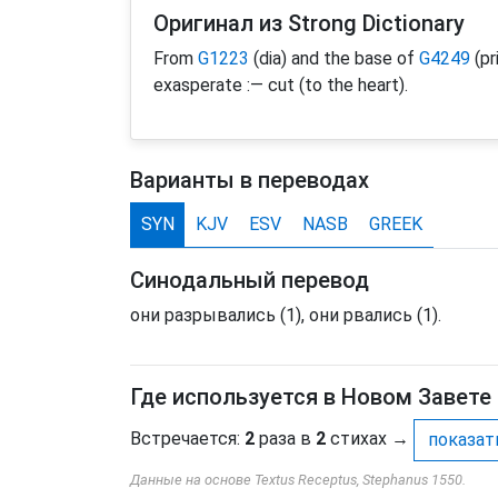
Оригинал из Strong Dictionary
From
G1223
(dia) and the base of
G4249
(pr
exasperate :— cut (to the heart).
Варианты в переводах
SYN
KJV
ESV
NASB
GREEK
Синодальный перевод
они разрывались (1), они рвались (1).
Где используется в Новом Завете
Встречается:
2
раза в
2
стихах
→
показат
Данные на основе Textus Receptus, Stephanus 1550.