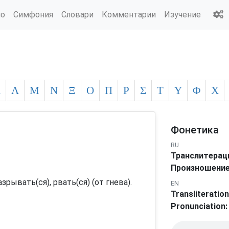
ио
Симфония
Словари
Комментарии
Изучение
Κ
Λ
Μ
Ν
Ξ
Ο
Π
Ρ
Σ
Τ
Υ
Φ
Χ
Фонетика
RU
Транслитерац
Произношение
рывать(ся), рвать(ся) (от гнева).
EN
Transliteration
Pronunciation: