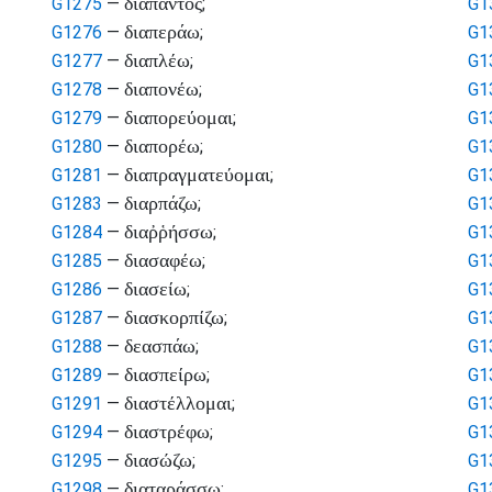
διαπαντός
G1275
—
;
G1
διαπεράω
G1276
—
;
G1
διαπλέω
G1277
—
;
G1
διαπονέω
G1278
—
;
G1
διαπορεύομαι
G1279
—
;
G1
διαπορέω
G1280
—
;
G1
διαπραγματεύομαι
G1281
—
;
G1
διαρπάζω
G1283
—
;
G1
διαῤῥήσσω
G1284
—
;
G1
διασαφέω
G1285
—
;
G1
διασείω
G1286
—
;
G1
διασκορπίζω
G1287
—
;
G1
δεασπάω
G1288
—
;
G1
διασπείρω
G1289
—
;
G1
διαστέλλομαι
G1291
—
;
G1
διαστρέφω
G1294
—
;
G1
διασώζω
G1295
—
;
G1
διαταράσσω
G1298
—
;
G1