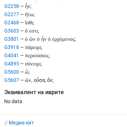
ἦν
G2258
—
;
ἤτω
G2277
—
;
ἴσθι
G2468
—
;
ὅ εστι
G3603
—
;
ὁ ὢν ὁ ἦν ὁ ἐρχόμενος
G3801
—
;
πάρειμι
G3918
—
;
περιούσιος
G4041
—
;
σύνειμι
G4895
—
;
ὦ
G5600
—
;
ὤν,
G5607
—
οὖσα,
ὄν
;
Эквивалент на иврите
No data
//
Медиа кит