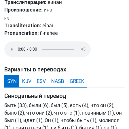
Транслитерация:
еинаи
Произношение:
инэ
EN
Transliteration:
eînai
Pronunciation:
i'-nahee
Варианты в переводах
SYN
KJV
ESV
NASB
GREEK
Синодальный перевод
быть (33), были (6), был (5), есть (4), что он (2),
было (2), что они (2), что это (1), повинным (1), он
был (1), идет (1), Он (1), чтобы быть (1), молился
(1), почитаться (1), ли быть (1), бытия (1), за (1),