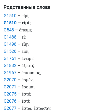
Родственные слова
εἰμί
G1510
—
;
εἰμί
G1510
—
;
ἄπειμι
G548
—
;
εἶ
G1488
—
;
εἴην
G1498
—
;
εἰσί
G1526
—
;
ἔνειμι
G1751
—
;
ἔξεστι
G1832
—
;
ἐπιούσιος
G1967
—
;
ἐσμέν
G2070
—
;
ἔσομαι
G2071
—
;
ἐστέ
G2075
—
;
ἐστί
G2076
—
;
ἔστω, ἔστωσαν
G2077
—
;