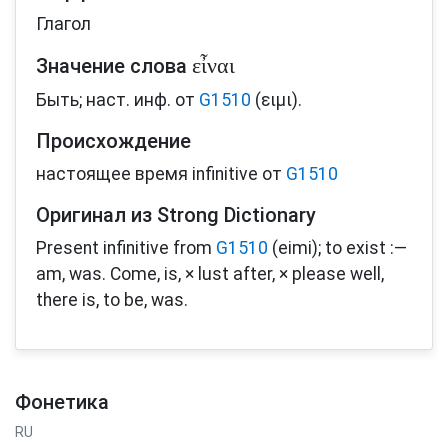
Глагол
εἶναι
Значение слова
Быть; наст. инф. от
G1510
(ειμι).
Происхождение
настоящее время infinitive от
G1510
Оригинал из Strong Dictionary
Present infinitive from
G1510
(eimi); to exist :—
am, was. Come, is, × lust after, × please well,
there is, to be, was.
Фонетика
RU