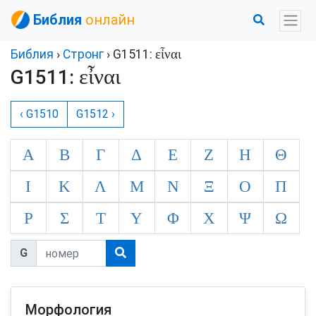
Библия
онлайн
εἶναι
Библия
›
Стронг
› G1511:
εἶναι
G1511:
‹ G1510
G1512 ›
Α
Β
Γ
Δ
Ε
Ζ
Η
Θ
Ι
Κ
Λ
Μ
Ν
Ξ
Ο
Π
Ρ
Σ
Τ
Υ
Φ
Χ
Ψ
Ω
G
Морфология