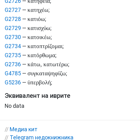
κατήφεια
G2726
—
;
κατηχέω
G2727
—
;
κατιόω
G2728
—
;
κατισχύω
G2729
—
;
κατοικέω
G2730
—
;
κατοπτρίζομαι
G2734
—
;
κατόρθωμα
G2735
—
;
κάτω, κατωτέρω
G2736
—
;
συγκαταψηφίζω
G4785
—
;
ὑπερβολή
G5236
—
;
Эквивалент на иврите
No data
//
Медиа кит
//
Telegram недокнижника