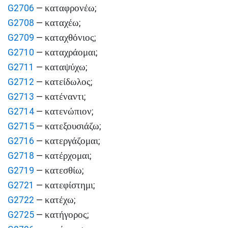
καταφρονέω
G2706
—
;
καταχέω
G2708
—
;
καταχθόνιος
G2709
—
;
καταχράομαι
G2710
—
;
καταψύχω
G2711
—
;
κατείδωλος
G2712
—
;
κατέναντι
G2713
—
;
κατενώπιον
G2714
—
;
κατεξουσιάζω
G2715
—
;
κατεργάζομαι
G2716
—
;
κατέρχομαι
G2718
—
;
κατεσθίω
G2719
—
;
κατεφίστημι
G2721
—
;
κατέχω
G2722
—
;
κατήγορος
G2725
—
;