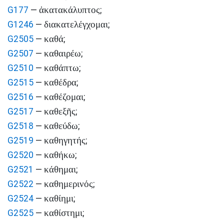
ἀκατακάλυπτος
G177
—
;
διακατελέγχομαι
G1246
—
;
καθά
G2505
—
;
καθαιρέω
G2507
—
;
καθάπτω
G2510
—
;
καθέδρα
G2515
—
;
καθέζομαι
G2516
—
;
καθεξῆς
G2517
—
;
καθεύδω
G2518
—
;
καθηγητής
G2519
—
;
καθήκω
G2520
—
;
κάθημαι
G2521
—
;
καθημερινός
G2522
—
;
καθίημι
G2524
—
;
καθίστημι
G2525
—
;