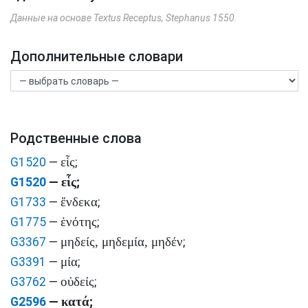
Данные на основе Textus Receptus, Stephanus 1550.
Дополнительные словари
Родственные слова
εἷς
G1520
—
;
εἷς
G1520
—
;
ἕνδεκα
G1733
—
;
ἑνότης
G1775
—
;
μηδείς, μηδεμία, μηδέν
G3367
—
;
μία
G3391
—
;
οὐδείς
G3762
—
;
κατά
G2596
—
;