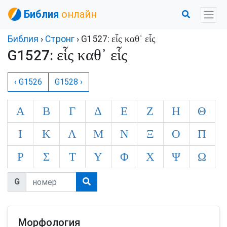
Библия
онлайн
εἷς καθ᾽ εἷς
Библия
›
Стронг
› G1527:
εἷς καθ᾽ εἷς
G1527:
‹ G1526
G1528 ›
Α
Β
Γ
Δ
Ε
Ζ
Η
Θ
Ι
Κ
Λ
Μ
Ν
Ξ
Ο
Π
Ρ
Σ
Τ
Υ
Φ
Χ
Ψ
Ω
G
Морфология