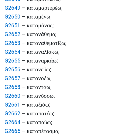
καταμαρτυρέω
G2649
—
;
καταμένω
G2650
—
;
καταμόνας
G2651
—
;
κατανάθεμα
G2652
—
;
καταναθεματίζω
G2653
—
;
καταναλίσκω
G2654
—
;
καταναρκάω
G2655
—
;
κατανεύω
G2656
—
;
κατανοέω
G2657
—
;
καταντάω
G2658
—
;
κατανύσσω
G2660
—
;
καταξιόω
G2661
—
;
καταπατέω
G2662
—
;
καταπαύω
G2664
—
;
καταπέτασμα
G2665
—
;