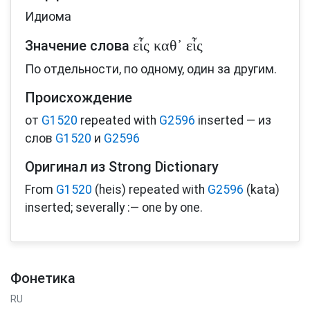
Идиома
εἷς καθ᾽ εἷς
Значение слова
По отдельности, по одному, один за другим.
Происхождение
от
G1520
repeated with
G2596
inserted — из
слов
G1520
и
G2596
Оригинал из Strong Dictionary
From
G1520
(heis) repeated with
G2596
(kata)
inserted; severally :— one by one.
Фонетика
RU