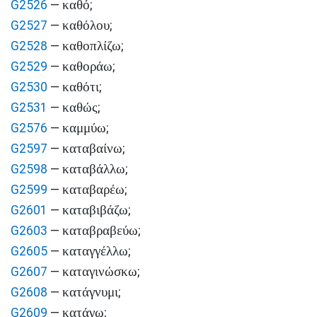
καθό
G2526
—
;
καθόλου
G2527
—
;
καθοπλίζω
G2528
—
;
καθοράω
G2529
—
;
καθότι
G2530
—
;
καθώς
G2531
—
;
καμμύω
G2576
—
;
καταβαίνω
G2597
—
;
καταβάλλω
G2598
—
;
καταβαρέω
G2599
—
;
καταβιβάζω
G2601
—
;
καταβραβεύω
G2603
—
;
καταγγέλλω
G2605
—
;
καταγινώσκω
G2607
—
;
κατάγνυμι
G2608
—
;
κατάγω
G2609
—
;