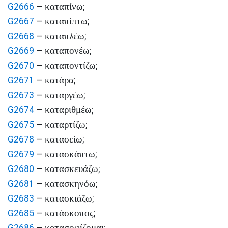
καταπίνω
G2666
—
;
καταπίπτω
G2667
—
;
καταπλέω
G2668
—
;
καταπονέω
G2669
—
;
καταποντίζω
G2670
—
;
κατάρα
G2671
—
;
καταργέω
G2673
—
;
καταριθμέω
G2674
—
;
καταρτίζω
G2675
—
;
κατασείω
G2678
—
;
κατασκάπτω
G2679
—
;
κατασκευάζω
G2680
—
;
κατασκηνόω
G2681
—
;
κατασκιάζω
G2683
—
;
κατάσκοπος
G2685
—
;
κατασοφίζομαι