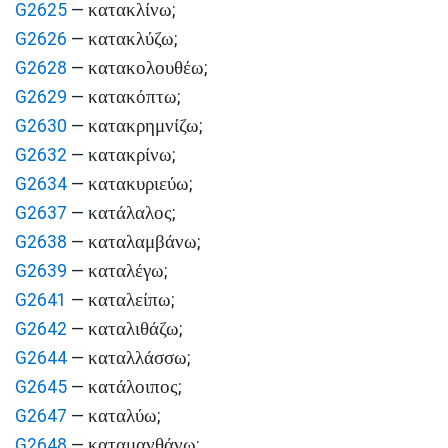
κατακλίνω
G2625
—
;
κατακλύζω
G2626
—
;
κατακολουθέω
G2628
—
;
κατακόπτω
G2629
—
;
κατακρημνίζω
G2630
—
;
κατακρίνω
G2632
—
;
κατακυριεύω
G2634
—
;
κατάλαλος
G2637
—
;
καταλαμβάνω
G2638
—
;
καταλέγω
G2639
—
;
καταλείπω
G2641
—
;
καταλιθάζω
G2642
—
;
καταλλάσσω
G2644
—
;
κατάλοιπος
G2645
—
;
καταλύω
G2647
—
;
καταμανθάνω
G2648
—
;