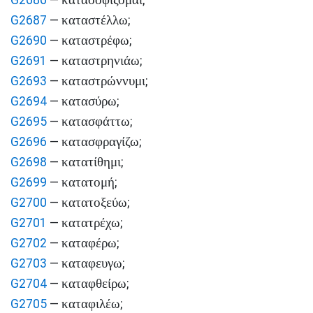
G2686
—
;
καταστέλλω
G2687
—
;
καταστρέφω
G2690
—
;
καταστρηνιάω
G2691
—
;
καταστρώννυμι
G2693
—
;
κατασύρω
G2694
—
;
κατασφάττω
G2695
—
;
κατασφραγίζω
G2696
—
;
κατατίθημι
G2698
—
;
κατατομή
G2699
—
;
κατατοξεύω
G2700
—
;
κατατρέχω
G2701
—
;
καταφέρω
G2702
—
;
καταφευγω
G2703
—
;
καταφθείρω
G2704
—
;
καταφιλέω
G2705
—
;