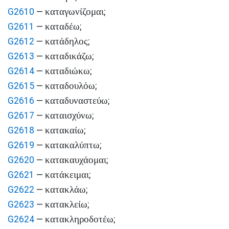
καταγωνίζομαι
G2610
—
;
καταδέω
G2611
—
;
κατάδηλος
G2612
—
;
καταδικάζω
G2613
—
;
καταδιώκω
G2614
—
;
καταδουλόω
G2615
—
;
καταδυναστεύω
G2616
—
;
καταισχύνω
G2617
—
;
κατακαίω
G2618
—
;
κατακαλύπτω
G2619
—
;
κατακαυχάομαι
G2620
—
;
κατάκειμαι
G2621
—
;
κατακλάω
G2622
—
;
κατακλείω
G2623
—
;
κατακληροδοτέω
G2624
—
;