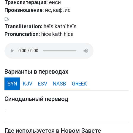
Транслитерация:
еиси
Произношение:
ис, каф, ис
EN
Transliteration:
heîs kath’ heîs
Pronunciation:
hice kath hice
Варианты в переводах
SYN
KJV
ESV
NASB
GREEK
Синодальный перевод
.
Где используется в Новом Завете