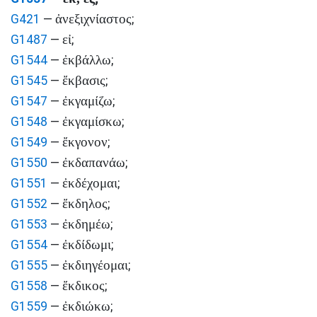
ἀνεξιχνίαστος
G421
—
;
εἰ
G1487
—
;
ἐκβάλλω
G1544
—
;
ἔκβασις
G1545
—
;
ἐκγαμίζω
G1547
—
;
ἐκγαμίσκω
G1548
—
;
ἔκγονον
G1549
—
;
ἐκδαπανάω
G1550
—
;
ἐκδέχομαι
G1551
—
;
ἔκδηλος
G1552
—
;
ἐκδημέω
G1553
—
;
ἐκδίδωμι
G1554
—
;
ἐκδιηγέομαι
G1555
—
;
ἔκδικος
G1558
—
;
ἐκδιώκω
G1559
—
;