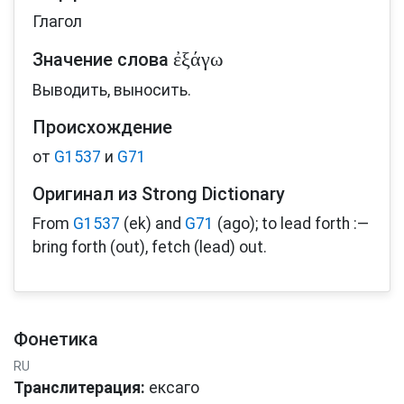
Глагол
ἐξάγω
Значение слова
Выводить, выносить.
Происхождение
от
G1537
и
G71
Оригинал из Strong Dictionary
From
G1537
(ek) and
G71
(ago); to lead forth :—
bring forth (out), fetch (lead) out.
Фонетика
RU
Транслитерация:
ексаго