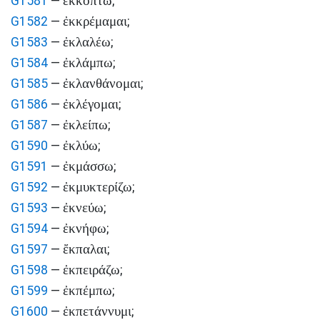
ἐκκόπτω
G1581
—
;
ἐκκρέμαμαι
G1582
—
;
ἐκλαλέω
G1583
—
;
ἐκλάμπω
G1584
—
;
ἐκλανθάνομαι
G1585
—
;
ἐκλέγομαι
G1586
—
;
ἐκλείπω
G1587
—
;
ἐκλύω
G1590
—
;
ἐκμάσσω
G1591
—
;
ἐκμυκτερίζω
G1592
—
;
ἐκνεύω
G1593
—
;
ἐκνήφω
G1594
—
;
ἔκπαλαι
G1597
—
;
ἐκπειράζω
G1598
—
;
ἐκπέμπω
G1599
—
;
ἐκπετάννυμι
G1600
—
;