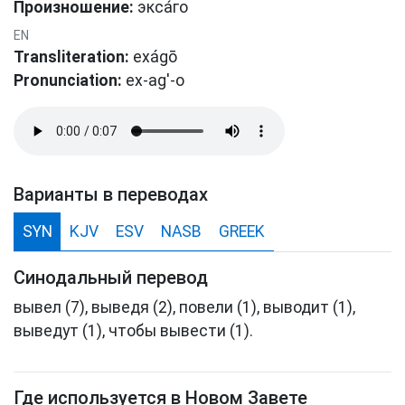
Произношение:
экса́го
EN
Transliteration:
exágō
Pronunciation:
ex-ag'-o
Варианты в переводах
SYN
KJV
ESV
NASB
GREEK
Синодальный перевод
вывел (7), выведя (2), повели (1), выводит (1),
выведут (1), чтобы вывести (1).
Где используется в Новом Завете