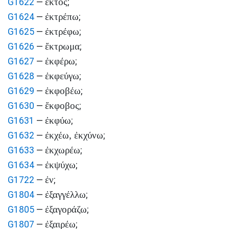
ἐκτός
G1622
—
;
ἐκτρέπω
G1624
—
;
ἐκτρέφω
G1625
—
;
ἔκτρωμα
G1626
—
;
ἐκφέρω
G1627
—
;
ἐκφεύγω
G1628
—
;
ἐκφοβέω
G1629
—
;
ἔκφοβος
G1630
—
;
ἐκφύω
G1631
—
;
ἐκχέω, ἐκχύνω
G1632
—
;
ἐκχωρέω
G1633
—
;
ἐκψύχω
G1634
—
;
ἐν
G1722
—
;
ἐξαγγέλλω
G1804
—
;
ἐξαγοράζω
G1805
—
;
ἐξαιρέω
G1807
—
;