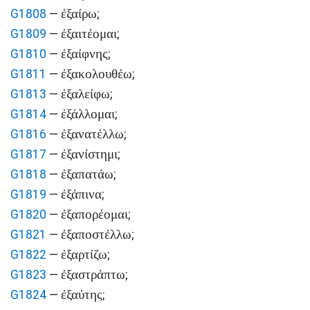
ἐξαίρω
G1808
—
;
ἐξαιτέομαι
G1809
—
;
ἐξαίφνης
G1810
—
;
ἐξακολουθέω
G1811
—
;
ἐξαλείφω
G1813
—
;
ἐξάλλομαι
G1814
—
;
ἐξανατέλλω
G1816
—
;
ἐξανίστημι
G1817
—
;
ἐξαπατάω
G1818
—
;
ἐξάπινα
G1819
—
;
ἐξαπορέομαι
G1820
—
;
ἐξαποστέλλω
G1821
—
;
ἐξαρτίζω
G1822
—
;
ἐξαστράπτω
G1823
—
;
ἐξαύτης
G1824
—
;