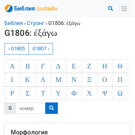
Библия
онлайн
ἐξάγω
Библия
›
Стронг
› G1806:
ἐξάγω
G1806:
‹ G1805
G1807 ›
Α
Β
Γ
Δ
Ε
Ζ
Η
Θ
Ι
Κ
Λ
Μ
Ν
Ξ
Ο
Π
Ρ
Σ
Τ
Υ
Φ
Χ
Ψ
Ω
G
Морфология