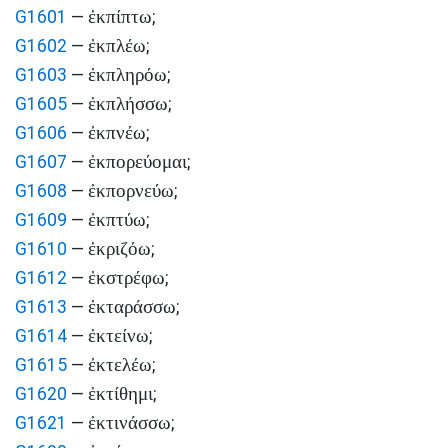
ἐκπίπτω
G1601
—
;
ἐκπλέω
G1602
—
;
ἐκπληρόω
G1603
—
;
ἐκπλήσσω
G1605
—
;
ἐκπνέω
G1606
—
;
ἐκπορεύομαι
G1607
—
;
ἐκπορνεύω
G1608
—
;
ἐκπτύω
G1609
—
;
ἐκριζόω
G1610
—
;
ἐκστρέφω
G1612
—
;
ἐκταράσσω
G1613
—
;
ἐκτείνω
G1614
—
;
ἐκτελέω
G1615
—
;
ἐκτίθημι
G1620
—
;
ἐκτινάσσω
G1621
—
;