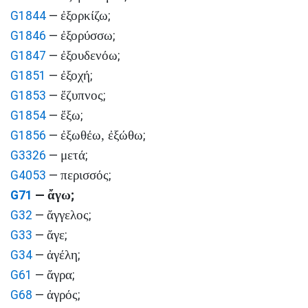
ἐξορκίζω
G1844
—
;
ἐξορύσσω
G1846
—
;
ἐξουδενόω
G1847
—
;
ἐξοχή
G1851
—
;
ἔζυπνος
G1853
—
;
ἔξω
G1854
—
;
ἐξωθέω, ἐξώθω
G1856
—
;
μετά
G3326
—
;
περισσός
G4053
—
;
ἄγω
G71
—
;
ἄγγελος
G32
—
;
ἄγε
G33
—
;
ἀγέλη
G34
—
;
ἄγρα
G61
—
;
ἀγρός
G68
—
;