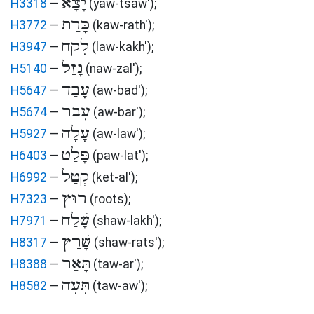
יָצָא
H3318
—
(yaw-tsaw')
;
כָּרַת
H3772
—
(kaw-rath')
;
לָקַח
H3947
—
(law-kakh')
;
נָזַל
H5140
—
(naw-zal')
;
עָבַד
H5647
—
(aw-bad')
;
עָבַר
H5674
—
(aw-bar')
;
עָלָה
H5927
—
(aw-law')
;
פָּלַט
H6403
—
(paw-lat')
;
קְטַל
H6992
—
(ket-al')
;
רוּץ
H7323
—
(roots)
;
שָׁלַח
H7971
—
(shaw-lakh')
;
שָׁרַץ
H8317
—
(shaw-rats')
;
תָּאַר
H8388
—
(taw-ar')
;
תָּעָה
H8582
—
(taw-aw')
;