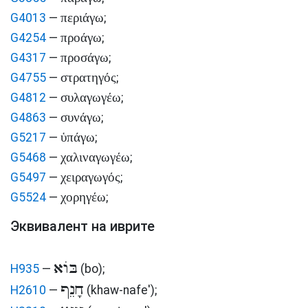
περιάγω
G4013
—
;
προάγω
G4254
—
;
προσάγω
G4317
—
;
στρατηγός
G4755
—
;
συλαγωγέω
G4812
—
;
συνάγω
G4863
—
;
ὑπάγω
G5217
—
;
χαλιναγωγέω
G5468
—
;
χειραγωγός
G5497
—
;
χορηγέω
G5524
—
;
Эквивалент на иврите
בּוֹא
H935
—
(bo)
;
חָנֵף
H2610
—
(khaw-nafe')
;