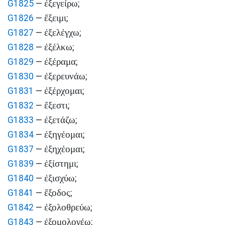
ἐξεγείρω
G1825
—
;
ἔξειμι
G1826
—
;
ἐξελέγχω
G1827
—
;
ἐξέλκω
G1828
—
;
ἐξέραμα
G1829
—
;
ἐξερευνάω
G1830
—
;
ἐξέρχομαι
G1831
—
;
ἔξεστι
G1832
—
;
ἐξετάζω
G1833
—
;
ἐξηγέομαι
G1834
—
;
ἐξηχέομαι
G1837
—
;
ἐξίστημι
G1839
—
;
ἐξισχύω
G1840
—
;
ἔξοδος
G1841
—
;
ἐξολοθρεύω
G1842
—
;
ἐξομολογέω
G1843
—
;