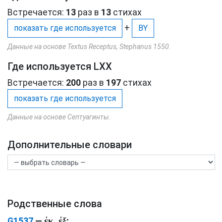
Встречается:
13
раз в
13
стихах
+
показать где используется
BY
Данные на основе Textus Receptus, Stephanus 1550.
Где используется LXX
Встречается:
200
раз в
197
стихах
показать где используется
Данные на основе Септуагинты.
Дополнительные словари
Родственные слова
ἐκ, ἐξ
G1537
—
;