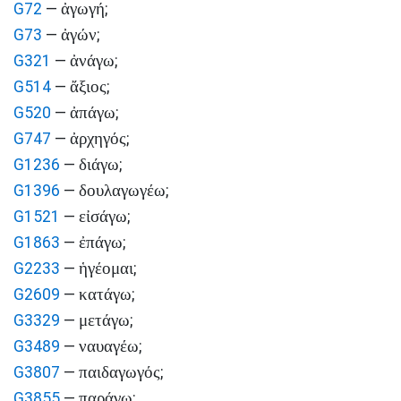
ἀγωγή
G72
—
;
ἀγών
G73
—
;
ἀνάγω
G321
—
;
ἄξιος
G514
—
;
ἀπάγω
G520
—
;
ἀρχηγός
G747
—
;
διάγω
G1236
—
;
δουλαγωγέω
G1396
—
;
εἰσάγω
G1521
—
;
ἐπάγω
G1863
—
;
ἡγέομαι
G2233
—
;
κατάγω
G2609
—
;
μετάγω
G3329
—
;
ναυαγέω
G3489
—
;
παιδαγωγός
G3807
—
;
παράγω
G3855
—
;