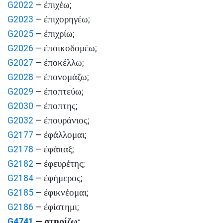
ἐπιχέω
G2022
—
;
ἐπιχορηγέω
G2023
—
;
ἐπιχρίω
G2025
—
;
ἐποικοδομέω
G2026
—
;
ἐποκέλλω
G2027
—
;
ἐπονομάζω
G2028
—
;
ἐποπτεύω
G2029
—
;
ἐποπτης
G2030
—
;
ἐπουράνιος
G2032
—
;
ἐφάλλομαι
G2177
—
;
ἐφάπαξ
G2178
—
;
ἐφευρέτης
G2182
—
;
ἐφήμερος
G2184
—
;
ἐφικνέομαι
G2185
—
;
ἐφίστημι
G2186
—
;
στηρίζω
G4741
—
;