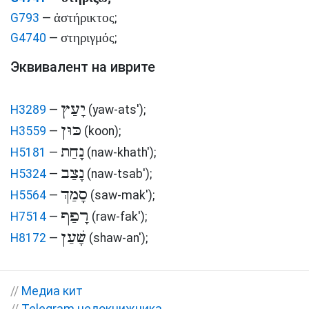
ἀστήρικτος
G793
—
;
στηριγμός
G4740
—
;
Эквивалент на иврите
יָעַץ
H3289
—
(yaw-ats')
;
כּוּן
H3559
—
(koon)
;
נָחַת
H5181
—
(naw-khath')
;
נָצַב
H5324
—
(naw-tsab')
;
סָמַךְ
H5564
—
(saw-mak')
;
רָפַף
H7514
—
(raw-fak')
;
שָׁעַן
H8172
—
(shaw-an')
;
//
Медиа кит