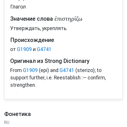
Глагол
ἐπιστηρίζω
Значение слова
Утверждать, укреплять.
Происхождение
от
G1909
и
G4741
Оригинал из Strong Dictionary
From
G1909
(epi) and
G4741
(sterizo); to
support further, i.e. Reestablish :— confirm,
strengthen.
Фонетика
RU