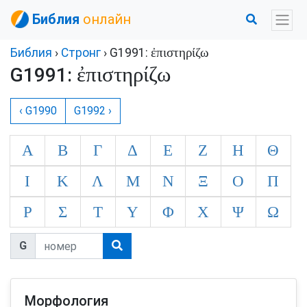
Библия
онлайн
ἐπιστηρίζω
Библия
›
Стронг
› G1991:
ἐπιστηρίζω
G1991:
‹ G1990
G1992 ›
Α
Β
Γ
Δ
Ε
Ζ
Η
Θ
Ι
Κ
Λ
Μ
Ν
Ξ
Ο
Π
Ρ
Σ
Τ
Υ
Φ
Χ
Ψ
Ω
G
Морфология