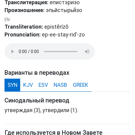
Транслитерация:
епистэризо
Произношение:
эпьйстырьй́зо
EN
Transliteration:
epistērízō
Pronunciation:
ep-ee-stay-rid'-zo
Варианты в переводах
SYN
KJV
ESV
NASB
GREEK
Синодальный перевод
утверждая (3), утвердили (1).
Где используется в Новом Завете