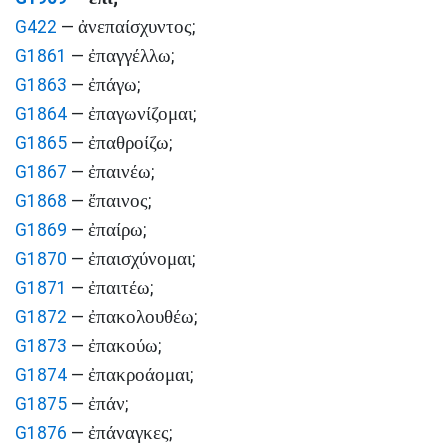
ἀνεπαίσχυντος
G422
—
;
ἐπαγγέλλω
G1861
—
;
ἐπάγω
G1863
—
;
ἐπαγωνίζομαι
G1864
—
;
ἐπαθροίζω
G1865
—
;
ἐπαινέω
G1867
—
;
ἔπαινος
G1868
—
;
ἐπαίρω
G1869
—
;
ἐπαισχύνομαι
G1870
—
;
ἐπαιτέω
G1871
—
;
ἐπακολουθέω
G1872
—
;
ἐπακούω
G1873
—
;
ἐπακροάομαι
G1874
—
;
ἐπάν
G1875
—
;
ἐπάναγκες
G1876
—
;