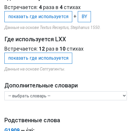
Встречается:
4
раза в
4
стихах
+
показать где используется
BY
Данные на основе Textus Receptus, Stephanus 1550.
Где используется LXX
Встречается:
12
раз в
10
стихах
показать где используется
Данные на основе Септуагинты.
Дополнительные словари
Родственные слова
ἐπί
G1909
—
;