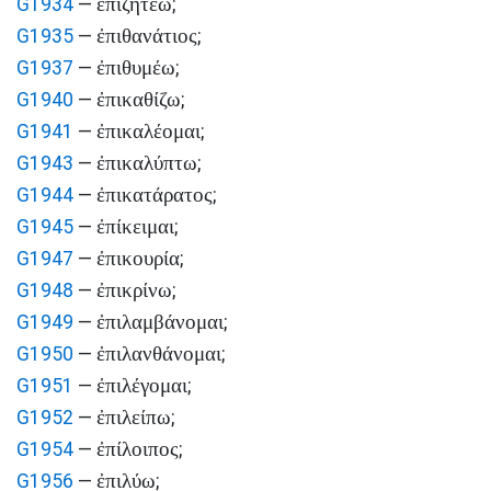
ἐπιζητέω
G1934
—
;
ἐπιθανάτιος
G1935
—
;
ἐπιθυμέω
G1937
—
;
ἐπικαθίζω
G1940
—
;
ἐπικαλέομαι
G1941
—
;
ἐπικαλύπτω
G1943
—
;
ἐπικατάρατος
G1944
—
;
ἐπίκειμαι
G1945
—
;
ἐπικουρία
G1947
—
;
ἐπικρίνω
G1948
—
;
ἐπιλαμβάνομαι
G1949
—
;
ἐπιλανθάνομαι
G1950
—
;
ἐπιλέγομαι
G1951
—
;
ἐπιλείπω
G1952
—
;
ἐπίλοιπος
G1954
—
;
ἐπιλύω
G1956
—
;