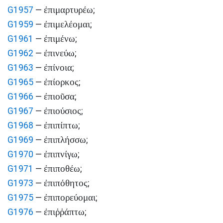
ἐπιμαρτυρέω
G1957
—
;
ἐπιμελέομαι
G1959
—
;
ἐπιμένω
G1961
—
;
ἐπινεύω
G1962
—
;
ἐπίνοια
G1963
—
;
ἐπίορκος
G1965
—
;
ἐπιοῦσα
G1966
—
;
ἐπιούσιος
G1967
—
;
ἐπιπίπτω
G1968
—
;
ἐπιπλήσσω
G1969
—
;
ἐπιπνίγω
G1970
—
;
ἐπιποθέω
G1971
—
;
ἐπιπόθητος
G1973
—
;
ἐπιπορεύομαι
G1975
—
;
ἐπιῤῥάπτω
G1976
—
;