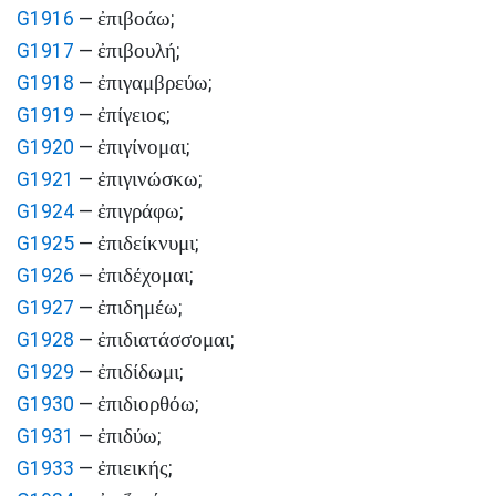
ἐπιβοάω
G1916
—
;
ἐπιβουλή
G1917
—
;
ἐπιγαμβρεύω
G1918
—
;
ἐπίγειος
G1919
—
;
ἐπιγίνομαι
G1920
—
;
ἐπιγινώσκω
G1921
—
;
ἐπιγράφω
G1924
—
;
ἐπιδείκνυμι
G1925
—
;
ἐπιδέχομαι
G1926
—
;
ἐπιδημέω
G1927
—
;
ἐπιδιατάσσομαι
G1928
—
;
ἐπιδίδωμι
G1929
—
;
ἐπιδιορθόω
G1930
—
;
ἐπιδύω
G1931
—
;
ἐπιεικής
G1933
—
;