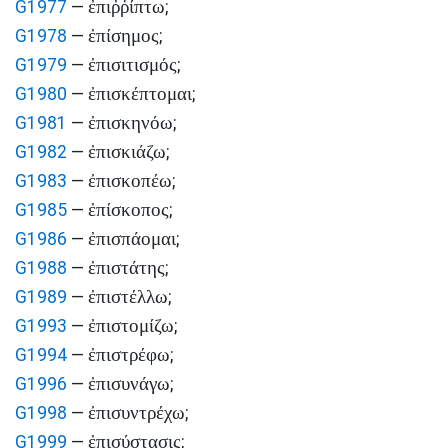
ἐπιῤῥίπτω
G1977
—
;
ἐπίσημος
G1978
—
;
ἐπισιτισμός
G1979
—
;
ἐπισκέπτομαι
G1980
—
;
ἐπισκηνόω
G1981
—
;
ἐπισκιάζω
G1982
—
;
ἐπισκοπέω
G1983
—
;
ἐπίσκοπος
G1985
—
;
ἐπισπάομαι
G1986
—
;
ἐπιστάτης
G1988
—
;
ἐπιστέλλω
G1989
—
;
ἐπιστομίζω
G1993
—
;
ἐπιστρέφω
G1994
—
;
ἐπισυνάγω
G1996
—
;
ἐπισυντρέχω
G1998
—
;
ἐπισύστασις
G1999
—
;