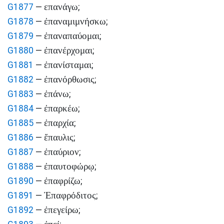
επανάγω
G1877
—
;
ἐπαναμιμνήσκω
G1878
—
;
ἐπαναπαύομαι
G1879
—
;
ἐπανέρχομαι
G1880
—
;
ἐπανίσταμαι
G1881
—
;
ἐπανόρθωσις
G1882
—
;
ἐπάνω
G1883
—
;
ἐπαρκέω
G1884
—
;
ἐπαρχία
G1885
—
;
ἔπαυλις
G1886
—
;
ἐπαύριον
G1887
—
;
ἐπαυτοφώρῳ
G1888
—
;
ἐπαφρίζω
G1890
—
;
Ἐπαφρόδιτος
G1891
—
;
ἐπεγείρω
G1892
—
;