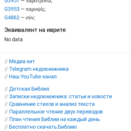
παροτρύνω
G3951
—
;
παροψίς
G3953
—
;
σύν
G4862
—
;
Эквивалент на иврите
No data
//
Медиа кит
//
Telegram недокнижника
//
Наш YouTube канал
//
Детская Библия
//
Записки недокнижника: статьи и новости
//
Сравнение стихов и анализ текста
//
Параллельное чтение двух переводов
//
План чтения Библии на каждый день
//
Бесплатно скачать Библию