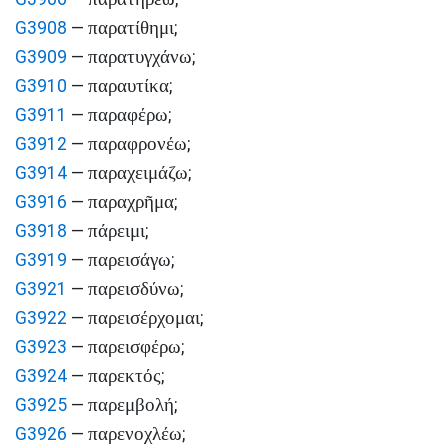
παρατίθημι
G3908
—
;
παρατυγχάνω
G3909
—
;
παραυτίκα
G3910
—
;
παραφέρω
G3911
—
;
παραφρονέω
G3912
—
;
παραχειμάζω
G3914
—
;
παραχρῆμα
G3916
—
;
πάρειμι
G3918
—
;
παρεισάγω
G3919
—
;
παρεισδύνω
G3921
—
;
παρεισέρχομαι
G3922
—
;
παρεισφέρω
G3923
—
;
παρεκτός
G3924
—
;
παρεμβολή
G3925
—
;
παρενοχλέω
G3926
—
;