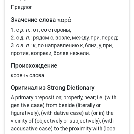
Предлог
παρά
Значение слова
1. с
р. п.
: от, со стороны;
2. c
д. п.
: рядом с, возле, между, при, перед;
3. с
в. п.
: к, по направлению к, близ, у, при,
против, вопреки, более нежели.
Происхождение
корень слова
Оригинал из Strong Dictionary
A primary preposition; properly, near; i.e. (with
genitive case) from beside (literally or
figuratively), (with dative case) at (or in) the
vicinity of (objectively or subjectively), (with
accusative case) to the proximity with (local