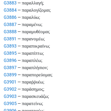
παραλλαγή
G3883
—
;
παραλογίζομαι
G3884
—
;
παραλύω
G3886
—
;
παραμένω
G3887
—
;
παραμυθέομαι
G3888
—
;
παρανομέω
G3891
—
;
παραπικραίνω
G3893
—
;
παραπίπτω
G3895
—
;
παραπλέω
G3896
—
;
παραπλήσιον
G3897
—
;
παραπορεύομαι
G3899
—
;
παραῤῥυέω
G3901
—
;
παράσημος
G3902
—
;
παρασκευάζω
G3903
—
;
παρατείνω
G3905
—
;
παρατηρέω
G3906
—
;