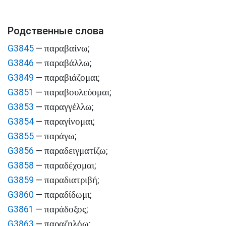
Родственные слова
παραβαίνω
G3845
—
;
παραβάλλω
G3846
—
;
παραβιάζομαι
G3849
—
;
παραβουλεύομαι
G3851
—
;
παραγγέλλω
G3853
—
;
παραγίνομαι
G3854
—
;
παράγω
G3855
—
;
παραδειγματίζω
G3856
—
;
παραδέχομαι
G3858
—
;
παραδιατριβή
G3859
—
;
παραδίδωμι
G3860
—
;
παράδοξος
G3861
—
;
παραζηλόω
G3863
—
;