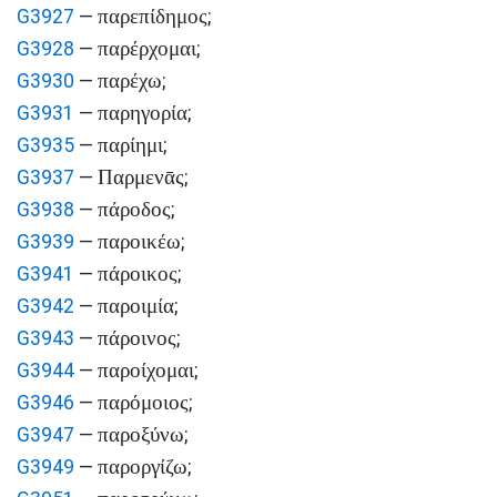
παρεπίδημος
G3927
—
;
παρέρχομαι
G3928
—
;
παρέχω
G3930
—
;
παρηγορία
G3931
—
;
παρίημι
G3935
—
;
Παρμενᾱς
G3937
—
;
πάροδος
G3938
—
;
παροικέω
G3939
—
;
πάροικος
G3941
—
;
παροιμία
G3942
—
;
πάροινος
G3943
—
;
παροίχομαι
G3944
—
;
παρόμοιος
G3946
—
;
παροξύνω
G3947
—
;
παροργίζω
G3949
—
;