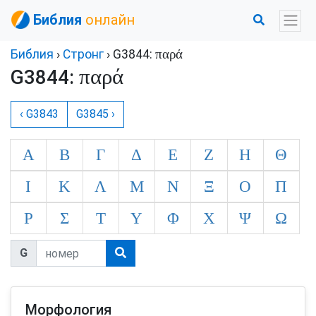
Библия
онлайн
παρά
Библия
›
Стронг
› G3844:
παρά
G3844:
‹ G3843
G3845 ›
Α
Β
Γ
Δ
Ε
Ζ
Η
Θ
Ι
Κ
Λ
Μ
Ν
Ξ
Ο
Π
Ρ
Σ
Τ
Υ
Φ
Χ
Ψ
Ω
G
Морфология