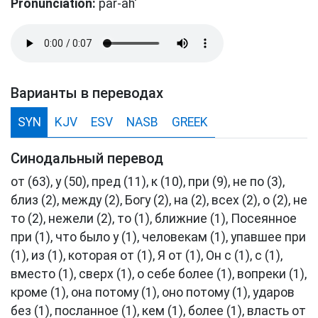
Pronunciation:
par-ah'
Варианты в переводах
SYN
KJV
ESV
NASB
GREEK
Синодальный перевод
от (63), у (50), пред (11), к (10), при (9), не по (3),
близ (2), между (2), Богу (2), на (2), всех (2), о (2), не
то (2), нежели (2), то (1), ближние (1), Посеянное
при (1), что было у (1), человекам (1), упавшее при
(1), из (1), которая от (1), Я от (1), Он с (1), с (1),
вместо (1), сверх (1), о себе более (1), вопреки (1),
кроме (1), она потому (1), оно потому (1), ударов
без (1), посланное (1), кем (1), более (1), власть от