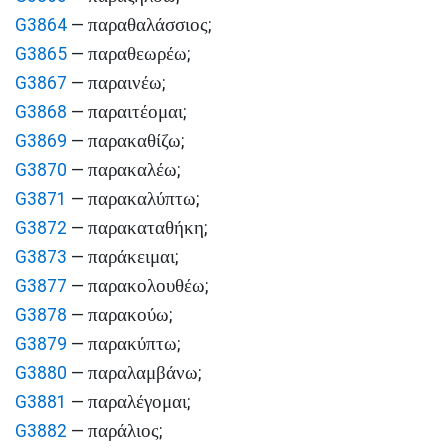
παραθαλάσσιος
G3864
—
;
παραθεωρέω
G3865
—
;
παραινέω
G3867
—
;
παραιτέομαι
G3868
—
;
παρακαθίζω
G3869
—
;
παρακαλέω
G3870
—
;
παρακαλύπτω
G3871
—
;
παρακαταθήκη
G3872
—
;
παράκειμαι
G3873
—
;
παρακολουθέω
G3877
—
;
παρακούω
G3878
—
;
παρακύπτω
G3879
—
;
παραλαμβάνω
G3880
—
;
παραλέγομαι
G3881
—
;
παράλιος
G3882
—
;