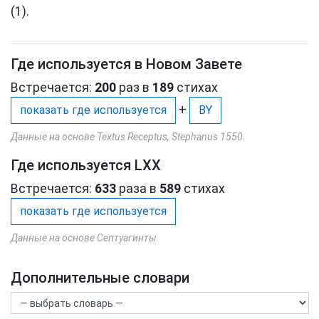
(1).
Где используется в Новом Завете
Встречается:
200
раз в
189
стихах
+
показать где используется
BY
Данные на основе Textus Receptus, Stephanus 1550.
Где используется LXX
Встречается:
633
раза в
589
стихах
показать где используется
Данные на основе Септуагинты.
Дополнительные словари