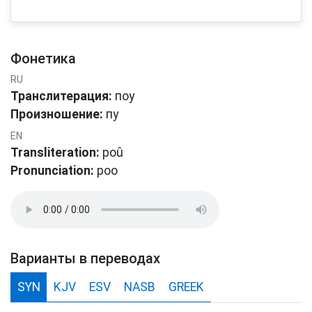
Фонетика
RU
Транслитерация:
поу
Произношение:
пу
EN
Transliteration:
poû
Pronunciation:
poo
Варианты в переводах
SYN
KJV
ESV
NASB
GREEK