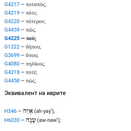
ποταπός
G4217
—
;
πότε
G4219
—
;
πότερον
G4220
—
;
πῶς
G4459
—
;
πού
G4225
—
;
δήπου
G1222
—
;
ὅπου
G3699
—
;
πηλίκος
G4080
—
;
ποτέ
G4218
—
;
πώς
G4458
—
;
Эквивалент на иврите
אַיֵּה
H346
—
(ah-yay')
;
עָנָה
H6030
—
(aw-naw')
;