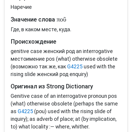
Наречие
ποῦ
Значение слова
Где, в каком месте, куда.
Происхождение
genitive case женский род an interrogative
местоимение pos (what) otherwise obsolete
(возможно так же, как
G4225
used with the
rising slide женский род enquiry)
Оригинал из Strong Dictionary
Genitive case of an interrogative pronoun pos
(what) otherwise obsolete (perhaps the same
as
G4225
(pou) used with the rising slide of
inquiry); as adverb of place; at (by implication,
to) what locality :— where, whither.