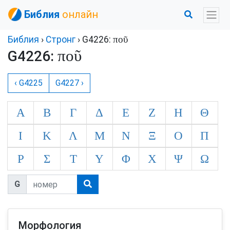
Библия
онлайн
ποῦ
Библия
›
Стронг
› G4226:
ποῦ
G4226:
‹ G4225
G4227 ›
Α
Β
Γ
Δ
Ε
Ζ
Η
Θ
Ι
Κ
Λ
Μ
Ν
Ξ
Ο
Π
Ρ
Σ
Τ
Υ
Φ
Χ
Ψ
Ω
G
Морфология