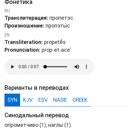
Фонетика
RU
Транслитерация:
пропетэс
Произношение:
прοпэты́с
EN
Transliteration:
propetḗs
Pronunciation:
prop-et-ace'
Варианты в переводах
SYN
KJV
ESV
NASB
GREEK
Синодальный перевод
опрометчиво (1), наглы (1).