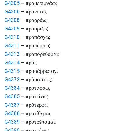
προμεριμνάω
G4305
—
;
προνοέω
G4306
—
;
προοράω
G4308
—
;
προορίζω
G4309
—
;
προπάσχω
G4310
—
;
προπέμπω
G4311
—
;
προπορεύομαι
G4313
—
;
πρός
G4314
—
;
προσάββατον
G4315
—
;
πρόσφατος
G4372
—
;
προτάσσω
G4384
—
;
προτείνω
G4385
—
;
πρότερος
G4387
—
;
προτίθεμαι
G4388
—
;
προτρέπομαι
G4389
—
;
προτρέχω
G4390
—
;