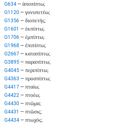
ἀποπίπτω
G634
—
;
γονυπετέω
G1120
—
;
διοπετής
G1356
—
;
ἐκπίπτω
G1601
—
;
ἐμπίπτω
G1706
—
;
ἐπιπίπτω
G1968
—
;
καταπίπτω
G2667
—
;
παραπίπτω
G3895
—
;
περιπίπτω
G4045
—
;
προσπίπτω
G4363
—
;
πταίω
G4417
—
;
πτοέω
G4422
—
;
πτῶμα
G4430
—
;
πτῶσις
G4431
—
;
πτωχός
G4434
—
;