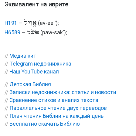
Эквивалент на иврите
אֱוִיל
H191
—
(ev-eel')
;
פָּשַׂק
H6589
—
(paw-sak')
;
//
Медиа кит
//
Telegram недокнижника
//
Наш YouTube канал
//
Детская Библия
//
Записки недокнижника: статьи и новости
//
Сравнение стихов и анализ текста
//
Параллельное чтение двух переводов
//
План чтения Библии на каждый день
//
Бесплатно скачать Библию