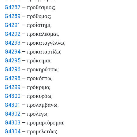
προθέσμιος
G4287
—
;
πρόθυμος
G4289
—
;
προΐστημι
G4291
—
;
προκαλέομαι
G4292
—
;
προκαταγγέλλω
G4293
—
;
προκαταρτίζω
G4294
—
;
πρόκειμαι
G4295
—
;
προκηρύσσω
G4296
—
;
προκόπτω
G4298
—
;
πρόκριμα
G4299
—
;
προκυρόω
G4300
—
;
προλαμβάνω
G4301
—
;
προλέγω
G4302
—
;
προμαρτύρομαι
G4303
—
;
προμελετάω
G4304
—
;