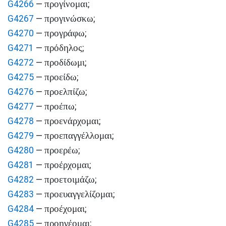
προγίνομαι
G4266
—
;
προγινώσκω
G4267
—
;
προγράφω
G4270
—
;
πρόδηλος
G4271
—
;
προδίδωμι
G4272
—
;
προείδω
G4275
—
;
προελπίζω
G4276
—
;
προέπω
G4277
—
;
προενάρχομαι
G4278
—
;
προεπαγγέλλομαι
G4279
—
;
προερέω
G4280
—
;
προέρχομαι
G4281
—
;
προετοιμάζω
G4282
—
;
προευαγγελίζομαι
G4283
—
;
προέχομαι
G4284
—
;
προηγέομαι
G4285
—
;