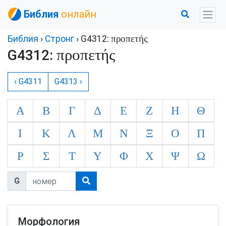
Библия
онлайн
προπετής
Библия
›
Стронг
› G4312:
προπετής
G4312:
‹ G4311
G4313 ›
Α
Β
Γ
Δ
Ε
Ζ
Η
Θ
Ι
Κ
Λ
Μ
Ν
Ξ
Ο
Π
Ρ
Σ
Τ
Υ
Φ
Χ
Ψ
Ω
G
Морфология