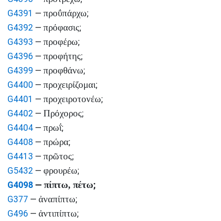
προΰπάρχω
G4391
—
;
πρόφασις
G4392
—
;
προφέρω
G4393
—
;
προφήτης
G4396
—
;
προφθάνω
G4399
—
;
προχειρίζομαι
G4400
—
;
προχειροτονέω
G4401
—
;
Πρόχορος
G4402
—
;
πρωΐ
G4404
—
;
πρώρα
G4408
—
;
πρῶτος
G4413
—
;
φρουρέω
G5432
—
;
πίπτω, πέτω
G4098
—
;
ἀναπίπτω
G377
—
;
ἀντιπίπτω
G496
—
;