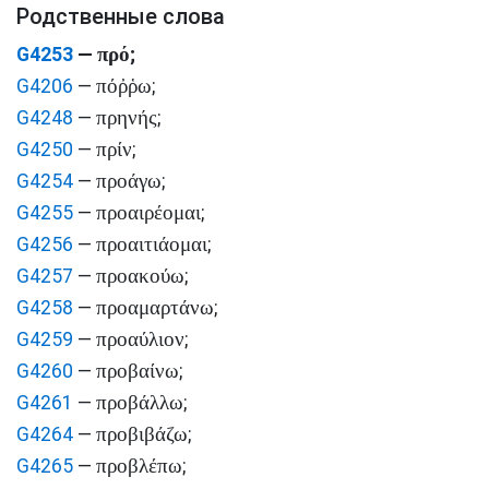
Родственные слова
πρό
G4253
—
;
πόῤῥω
G4206
—
;
πρηνής
G4248
—
;
πρίν
G4250
—
;
προάγω
G4254
—
;
προαιρέομαι
G4255
—
;
προαιτιάομαι
G4256
—
;
προακούω
G4257
—
;
προαμαρτάνω
G4258
—
;
προαύλιον
G4259
—
;
προβαίνω
G4260
—
;
προβάλλω
G4261
—
;
προβιβάζω
G4264
—
;
προβλέπω
G4265
—
;