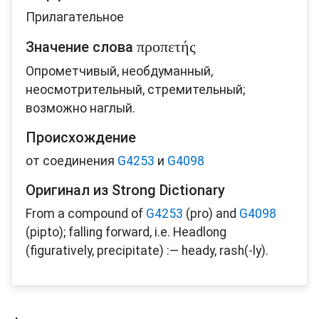
Прилагательное
προπετής
Значение слова
Опрометчивый, необдуманный,
неосмотрительный, стремительный;
возможно наглый.
Происхождение
от соединения
G4253
и
G4098
Оригинал из Strong Dictionary
From a compound of
G4253
(pro) and
G4098
(pipto); falling forward, i.e. Headlong
(figuratively, precipitate) :— heady, rash(-ly).