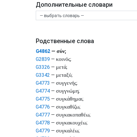
Дополнительные словари
Родственные слова
σύν
G4862
—
;
κοινός
G2839
—
;
μετά
G3326
—
;
μεταξύ
G3342
—
;
συγγενής
G4773
—
;
συγγνώμη
G4774
—
;
συγκάθημαι
G4775
—
;
συγκαθίζω
G4776
—
;
συγκακοπαθέω
G4777
—
;
συγκακουχέω
G4778
—
;
συγκαλέω
G4779
—
;