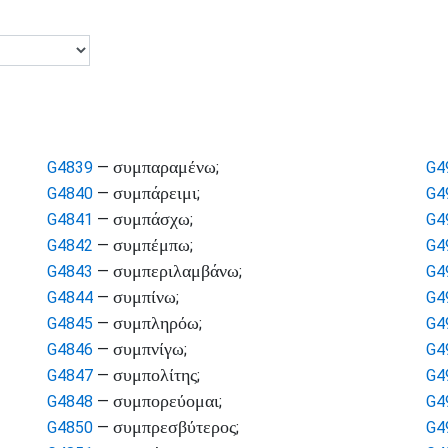
συμπαραμένω
G4839
—
;
G4
συμπάρειμι
G4840
—
;
G4
συμπάσχω
G4841
—
;
G4
συμπέμπω
G4842
—
;
G4
συμπεριλαμβάνω
G4843
—
;
G4
συμπίνω
G4844
—
;
G4
συμπληρόω
G4845
—
;
G4
συμπνίγω
G4846
—
;
G4
συμπολίτης
G4847
—
;
G4
συμπορεύομαι
G4848
—
;
G4
συμπρεσβύτερος
G4850
—
;
G4