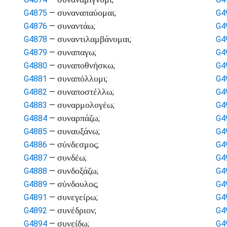
συναναπαύομαι
G4875
—
;
G4
συναντάω
G4876
—
;
G4
συναντιλαμβάνομαι
G4878
—
;
G4
συναπαγω
G4879
—
;
G4
συναποθνήσκω
G4880
—
;
G4
συναπόλλυμι
G4881
—
;
G4
συναποστέλλω
G4882
—
;
G4
συναρμολογέω
G4883
—
;
G4
συναρπάζω
G4884
—
;
G4
συναυξάνω
G4885
—
;
G4
σύνδεσμος
G4886
—
;
G4
συνδέω
G4887
—
;
G4
συνδοξάζω
G4888
—
;
G4
σύνδουλος
G4889
—
;
G4
συνεγείρω
G4891
—
;
G4
συνέδριον
G4892
—
;
G4
συνείδω
G4894
—
;
G4