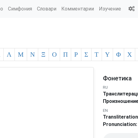
ио
Симфония
Словари
Комментарии
Изучение
Κ
Λ
Μ
Ν
Ξ
Ο
Π
Ρ
Σ
Τ
Υ
Φ
Χ
Фонетика
RU
Транслитерац
Произношение
EN
Transliteration
Pronunciation: