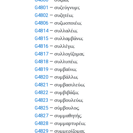
συζεύγνυμι
G4801
—
;
συζητέω
G4802
—
;
συζωοποιέω
G4806
—
;
συλλαλέω
G4814
—
;
συλλαμβάνω
G4815
—
;
συλλέγω
G4816
—
;
συλλογίζομαι
G4817
—
;
συλλυπέω
G4818
—
;
συμβαίνω
G4819
—
;
συμβάλλω
G4820
—
;
συμβασιλεύω
G4821
—
;
συμβιβάζω
G4822
—
;
συμβουλεύω
G4823
—
;
σύμβουλος
G4825
—
;
συμμαθητής
G4827
—
;
συμμαρτυρέω
G4828
—
;
συμμερίζομαι
G4829
—
;