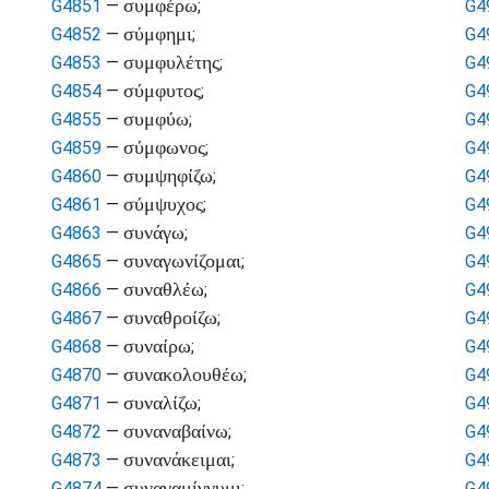
συμφέρω
G4851
—
;
G4
σύμφημι
G4852
—
;
G4
συμφυλέτης
G4853
—
;
G4
σύμφυτος
G4854
—
;
G4
συμφύω
G4855
—
;
G4
σύμφωνος
G4859
—
;
G4
συμψηφίζω
G4860
—
;
G4
σύμψυχος
G4861
—
;
G4
συνάγω
G4863
—
;
G4
συναγωνίζομαι
G4865
—
;
G4
συναθλέω
G4866
—
;
G4
συναθροίζω
G4867
—
;
G4
συναίρω
G4868
—
;
G4
συνακολουθέω
G4870
—
;
G4
συναλίζω
G4871
—
;
G4
συναναβαίνω
G4872
—
;
G4
συνανάκειμαι
G4873
—
;
G4
συναναμίγνυμι
G4874
—
;
G4