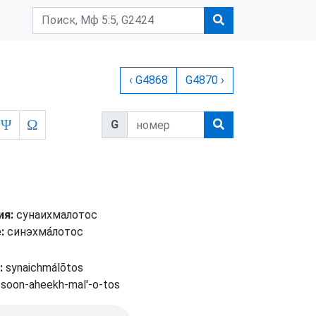
‹ G4868
G4870 ›
Ψ
Ω
G
ия:
сунаихмалотос
:
синэхма́лотοс
:
synaichmálōtos
soon-aheekh-mal'-o-tos