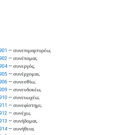
συνεπιμαρτυρέω
901
—
;
συνέπομαι
902
—
;
συνεργός
904
—
;
συνέρχομαι
905
—
;
συνεσθίω
906
—
;
συνευδοκέω
909
—
;
συνευωχέω
910
—
;
συνεφίστημι
911
—
;
συνέχω
912
—
;
συνήδομαι
913
—
;
συνήθεια
914
—
;