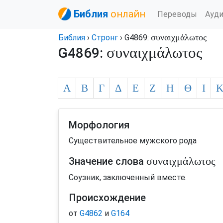
Библия
онлайн
Переводы
Ауд
συναιχμάλωτος
Библия
›
Стронг
› G4869:
συναιχμάλωτος
G4869:
Α
Β
Γ
Δ
Ε
Ζ
Η
Θ
Ι
Морфология
Существительное мужского рода
συναιχμάλωτος
Значение слова
Соузник, заключенный вместе.
Происхождение
от
G4862
и
G164