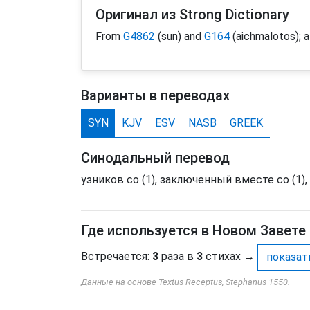
Оригинал из Strong Dictionary
From
G4862
(sun) and
G164
(aichmalotos); a
Варианты в переводах
SYN
KJV
ESV
NASB
GREEK
Синодальный перевод
узников со (1), заключенный вместе со (1), 
Где используется в Новом Завете
Встречается:
3
раза в
3
стихах
→
показат
Данные на основе Textus Receptus, Stephanus 1550.