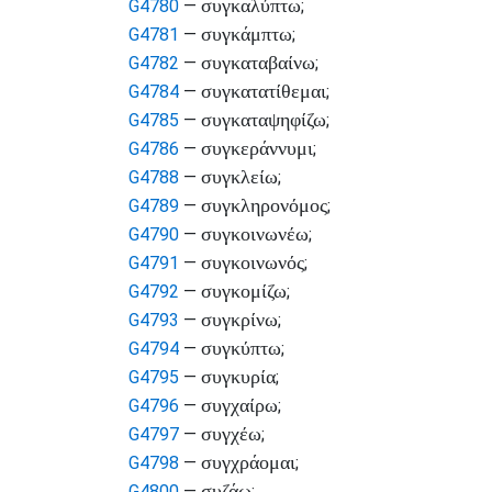
συγκαλύπτω
G4780
—
;
συγκάμπτω
G4781
—
;
συγκαταβαίνω
G4782
—
;
συγκατατίθεμαι
G4784
—
;
συγκαταψηφίζω
G4785
—
;
συγκεράννυμι
G4786
—
;
συγκλείω
G4788
—
;
συγκληρονόμος
G4789
—
;
συγκοινωνέω
G4790
—
;
συγκοινωνός
G4791
—
;
συγκομίζω
G4792
—
;
συγκρίνω
G4793
—
;
συγκύπτω
G4794
—
;
συγκυρία
G4795
—
;
συγχαίρω
G4796
—
;
συγχέω
G4797
—
;
συγχράομαι
G4798
—
;
συζάω
G4800
—
;