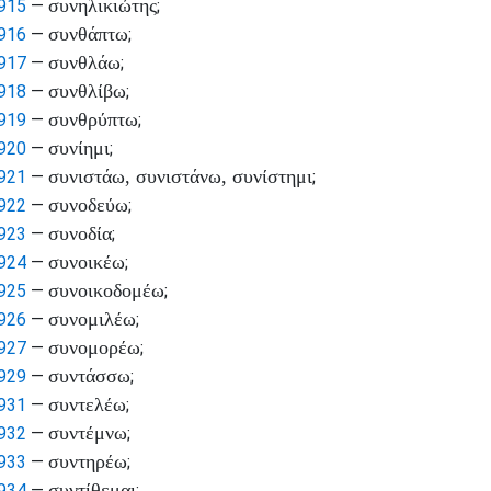
συνηλικιώτης
915
—
;
συνθάπτω
916
—
;
συνθλάω
917
—
;
συνθλίβω
918
—
;
συνθρύπτω
919
—
;
συνίημι
920
—
;
συνιστάω, συνιστάνω, συνίστημι
921
—
;
συνοδεύω
922
—
;
συνοδία
923
—
;
συνοικέω
924
—
;
συνοικοδομέω
925
—
;
συνομιλέω
926
—
;
συνομορέω
927
—
;
συντάσσω
929
—
;
συντελέω
931
—
;
συντέμνω
932
—
;
συντηρέω
933
—
;
συντίθεμαι
934
—
;