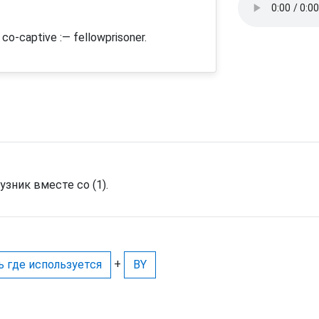
 co-captive :— fellowprisoner.
узник вместе со (1).
+
ь где используется
BY