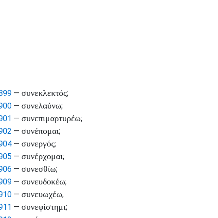
συνεκλεκτός
899
—
;
συνελαύνω
900
—
;
συνεπιμαρτυρέω
901
—
;
συνέπομαι
902
—
;
συνεργός
904
—
;
συνέρχομαι
905
—
;
συνεσθίω
906
—
;
συνευδοκέω
909
—
;
συνευωχέω
910
—
;
συνεφίστημι
911
—
;