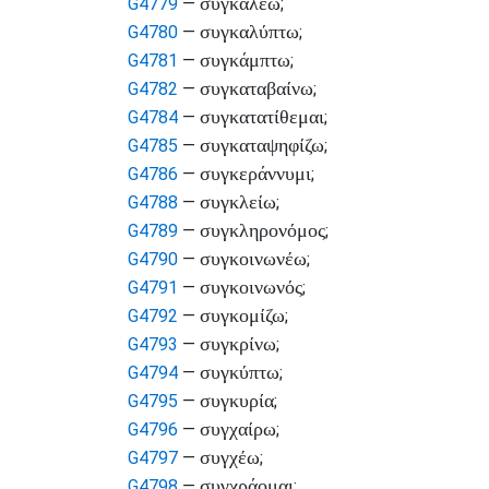
συγκαλέω
G4779
—
;
συγκαλύπτω
G4780
—
;
συγκάμπτω
G4781
—
;
συγκαταβαίνω
G4782
—
;
συγκατατίθεμαι
G4784
—
;
συγκαταψηφίζω
G4785
—
;
συγκεράννυμι
G4786
—
;
συγκλείω
G4788
—
;
συγκληρονόμος
G4789
—
;
συγκοινωνέω
G4790
—
;
συγκοινωνός
G4791
—
;
συγκομίζω
G4792
—
;
συγκρίνω
G4793
—
;
συγκύπτω
G4794
—
;
συγκυρία
G4795
—
;
συγχαίρω
G4796
—
;
συγχέω
G4797
—
;
συγχράομαι
G4798
—
;