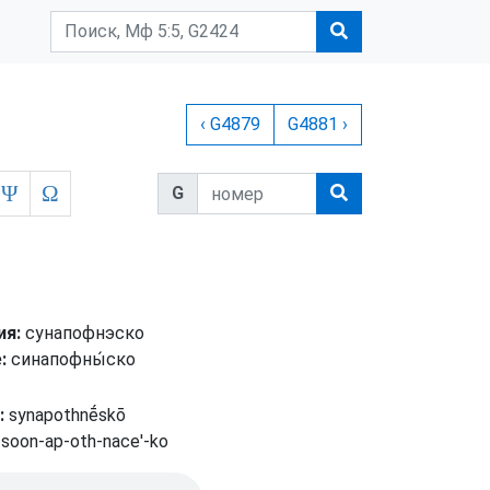
‹ G4879
G4881 ›
Ψ
Ω
G
ия:
сунапофнэско
:
синапοфны́ско
:
synapothnḗskō
soon-ap-oth-nace'-ko