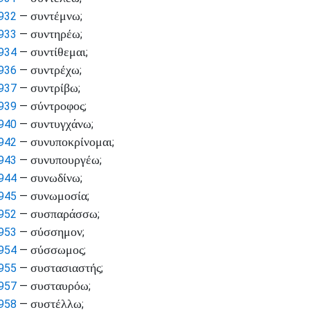
συντέμνω
932
—
;
συντηρέω
933
—
;
συντίθεμαι
934
—
;
συντρέχω
936
—
;
συντρίβω
937
—
;
σύντροφος
939
—
;
συντυγχάνω
940
—
;
συνυποκρίνομαι
942
—
;
συνυπουργέω
943
—
;
συνωδίνω
944
—
;
συνωμοσία
945
—
;
συσπαράσσω
952
—
;
σύσσημον
953
—
;
σύσσωμος
954
—
;
συστασιαστής
955
—
;
συσταυρόω
957
—
;
συστέλλω
958
—
;