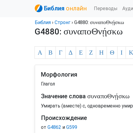
Библия
онлайн
Переводы
Ауд
συναποΘνῄσκω
Библия
›
Стронг
› G4880:
συναποΘνῄσκω
G4880:
Α
Β
Γ
Δ
Ε
Ζ
Η
Θ
Ι
Морфология
Глагол
συναποΘνῄσκω
Значение слова
Умирать (вместе) с, одновременно умир
Происхождение
от
G4862
и
G599