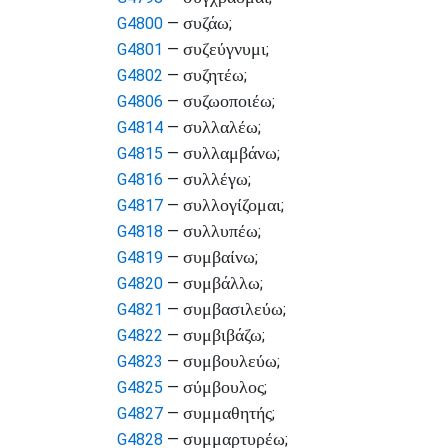
συζάω
G4800
—
;
συζεύγνυμι
G4801
—
;
συζητέω
G4802
—
;
συζωοποιέω
G4806
—
;
συλλαλέω
G4814
—
;
συλλαμβάνω
G4815
—
;
συλλέγω
G4816
—
;
συλλογίζομαι
G4817
—
;
συλλυπέω
G4818
—
;
συμβαίνω
G4819
—
;
συμβάλλω
G4820
—
;
συμβασιλεύω
G4821
—
;
συμβιβάζω
G4822
—
;
συμβουλεύω
G4823
—
;
σύμβουλος
G4825
—
;
συμμαθητής
G4827
—
;
συμμαρτυρέω
G4828
—
;