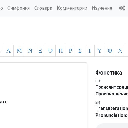
ио
Симфония
Словари
Комментарии
Изучение
Κ
Λ
Μ
Ν
Ξ
Ο
Π
Ρ
Σ
Τ
Υ
Φ
Χ
Фонетика
RU
Транслитерац
Произношение
ать.
EN
Transliteration
Pronunciation: