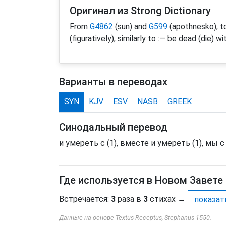
Оригинал из Strong Dictionary
From
G4862
(sun) and
G599
(apothnesko); to
(figuratively), similarly to :— be dead (die) wi
Варианты в переводах
SYN
KJV
ESV
NASB
GREEK
Синодальный перевод
и умереть с (1), вместе и умереть (1), мы с
Где используется в Новом Завете
Встречается:
3
раза в
3
стихах
→
показат
Данные на основе Textus Receptus, Stephanus 1550.