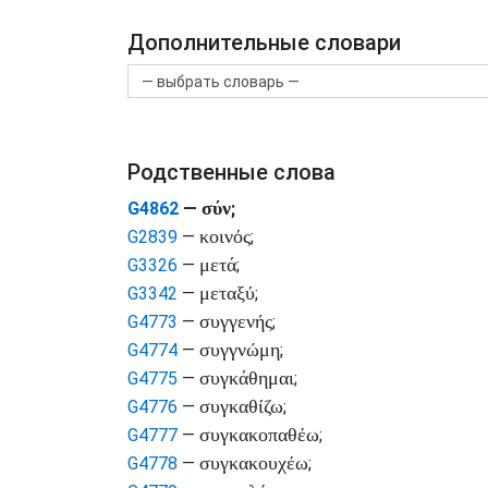
Дополнительные словари
Родственные слова
σύν
G4862
—
;
κοινός
G2839
—
;
μετά
G3326
—
;
μεταξύ
G3342
—
;
συγγενής
G4773
—
;
συγγνώμη
G4774
—
;
συγκάθημαι
G4775
—
;
συγκαθίζω
G4776
—
;
συγκακοπαθέω
G4777
—
;
συγκακουχέω
G4778
—
;