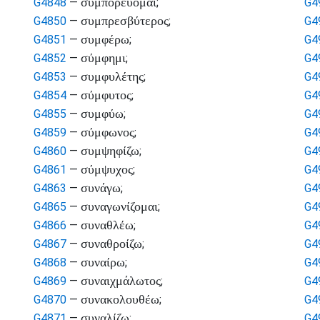
συμπορεύομαι
G4848
—
;
G4
συμπρεσβύτερος
G4850
—
;
G4
συμφέρω
G4851
—
;
G4
σύμφημι
G4852
—
;
G4
συμφυλέτης
G4853
—
;
G4
σύμφυτος
G4854
—
;
G4
συμφύω
G4855
—
;
G4
σύμφωνος
G4859
—
;
G4
συμψηφίζω
G4860
—
;
G4
σύμψυχος
G4861
—
;
G4
συνάγω
G4863
—
;
G4
συναγωνίζομαι
G4865
—
;
G4
συναθλέω
G4866
—
;
G4
συναθροίζω
G4867
—
;
G4
συναίρω
G4868
—
;
G4
συναιχμάλωτος
G4869
—
;
G4
συνακολουθέω
G4870
—
;
G4
συναλίζω
G4871
—
;
G4