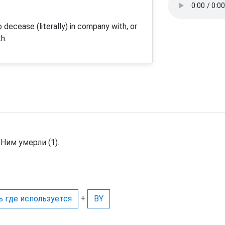
 decease (literally) in company with, or
th.
 Ним умерли (1).
+
ь где используется
BY