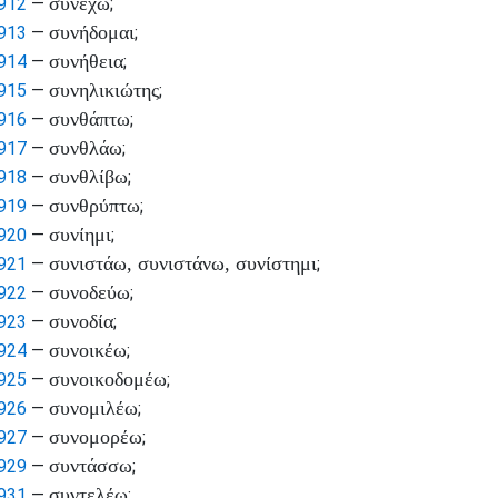
συνέχω
912
—
;
συνήδομαι
913
—
;
συνήθεια
914
—
;
συνηλικιώτης
915
—
;
συνθάπτω
916
—
;
συνθλάω
917
—
;
συνθλίβω
918
—
;
συνθρύπτω
919
—
;
συνίημι
920
—
;
συνιστάω, συνιστάνω, συνίστημι
921
—
;
συνοδεύω
922
—
;
συνοδία
923
—
;
συνοικέω
924
—
;
συνοικοδομέω
925
—
;
συνομιλέω
926
—
;
συνομορέω
927
—
;
συντάσσω
929
—
;
συντελέω
931
—
;