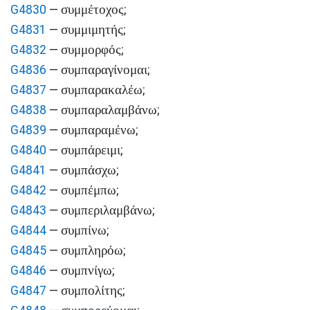
συμμέτοχος
G4830
—
;
συμμιμητής
G4831
—
;
συμμορφός
G4832
—
;
συμπαραγίνομαι
G4836
—
;
συμπαρακαλέω
G4837
—
;
συμπαραλαμβάνω
G4838
—
;
συμπαραμένω
G4839
—
;
συμπάρειμι
G4840
—
;
συμπάσχω
G4841
—
;
συμπέμπω
G4842
—
;
συμπεριλαμβάνω
G4843
—
;
συμπίνω
G4844
—
;
συμπληρόω
G4845
—
;
συμπνίγω
G4846
—
;
συμπολίτης
G4847
—
;