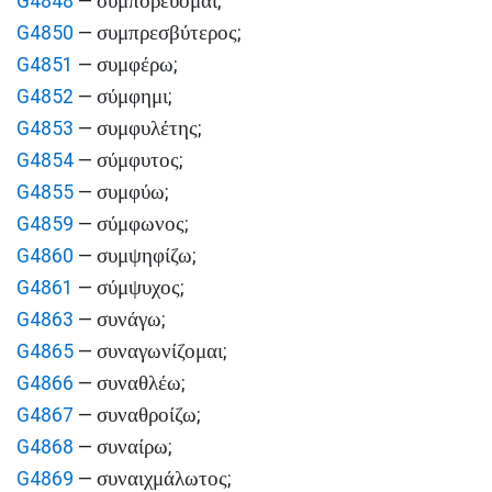
συμπορεύομαι
G4848
—
;
συμπρεσβύτερος
G4850
—
;
συμφέρω
G4851
—
;
σύμφημι
G4852
—
;
συμφυλέτης
G4853
—
;
σύμφυτος
G4854
—
;
συμφύω
G4855
—
;
σύμφωνος
G4859
—
;
συμψηφίζω
G4860
—
;
σύμψυχος
G4861
—
;
συνάγω
G4863
—
;
συναγωνίζομαι
G4865
—
;
συναθλέω
G4866
—
;
συναθροίζω
G4867
—
;
συναίρω
G4868
—
;
συναιχμάλωτος
G4869
—
;