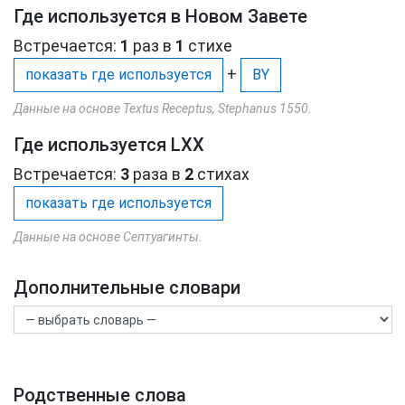
Где используется в Новом Завете
Встречается:
1
раз в
1
стихе
+
показать где используется
BY
Данные на основе Textus Receptus, Stephanus 1550.
Где используется LXX
Встречается:
3
раза в
2
стихах
показать где используется
Данные на основе Септуагинты.
Дополнительные словари
Родственные слова