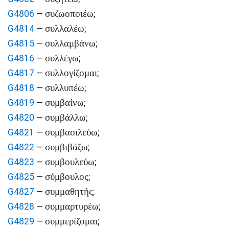
συζωοποιέω
G4806
—
;
συλλαλέω
G4814
—
;
συλλαμβάνω
G4815
—
;
συλλέγω
G4816
—
;
συλλογίζομαι
G4817
—
;
συλλυπέω
G4818
—
;
συμβαίνω
G4819
—
;
συμβάλλω
G4820
—
;
συμβασιλεύω
G4821
—
;
συμβιβάζω
G4822
—
;
συμβουλεύω
G4823
—
;
σύμβουλος
G4825
—
;
συμμαθητής
G4827
—
;
συμμαρτυρέω
G4828
—
;
συμμερίζομαι
G4829
—
;