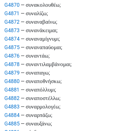
συνακολουθέω
G4870
—
;
συναλίζω
G4871
—
;
συναναβαίνω
G4872
—
;
συνανάκειμαι
G4873
—
;
συναναμίγνυμι
G4874
—
;
συναναπαύομαι
G4875
—
;
συναντάω
G4876
—
;
συναντιλαμβάνομαι
G4878
—
;
συναπαγω
G4879
—
;
συναποθνήσκω
G4880
—
;
συναπόλλυμι
G4881
—
;
συναποστέλλω
G4882
—
;
συναρμολογέω
G4883
—
;
συναρπάζω
G4884
—
;
συναυξάνω
G4885
—
;