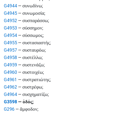
συνωδίνω
G4944
—
;
συνωμοσία
G4945
—
;
συσπαράσσω
G4952
—
;
σύσσημον
G4953
—
;
σύσσωμος
G4954
—
;
συστασιαστής
G4955
—
;
συσταυρόω
G4957
—
;
συστέλλω
G4958
—
;
συστενάζω
G4959
—
;
συστοιχέω
G4960
—
;
συστρατιώτης
G4961
—
;
συστρέφω
G4962
—
;
συσχηματίζω
G4964
—
;
ὁδός
G3598
—
;
ἄμφοδον
G296
—
;