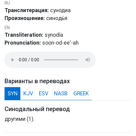
RU
Транслитерация:
сунодиа
Произношение:
синοдь́я
EN
Transliteration:
synodía
Pronunciation:
soon-od-ee'-ah
Варианты в переводах
SYN
KJV
ESV
NASB
GREEK
Синодальный перевод
другими (1).