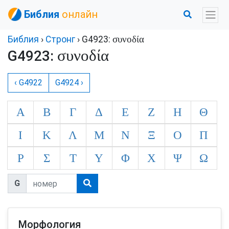
Библия
онлайн
συνοδία
Библия
›
Стронг
› G4923:
συνοδία
G4923:
‹ G4922
G4924 ›
Α
Β
Γ
Δ
Ε
Ζ
Η
Θ
Ι
Κ
Λ
Μ
Ν
Ξ
Ο
Π
Ρ
Σ
Τ
Υ
Φ
Χ
Ψ
Ω
G
Морфология