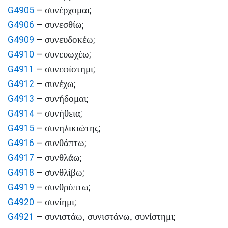
συνέρχομαι
G4905
—
;
συνεσθίω
G4906
—
;
συνευδοκέω
G4909
—
;
συνευωχέω
G4910
—
;
συνεφίστημι
G4911
—
;
συνέχω
G4912
—
;
συνήδομαι
G4913
—
;
συνήθεια
G4914
—
;
συνηλικιώτης
G4915
—
;
συνθάπτω
G4916
—
;
συνθλάω
G4917
—
;
συνθλίβω
G4918
—
;
συνθρύπτω
G4919
—
;
συνίημι
G4920
—
;
συνιστάω, συνιστάνω, συνίστημι
G4921
—
;