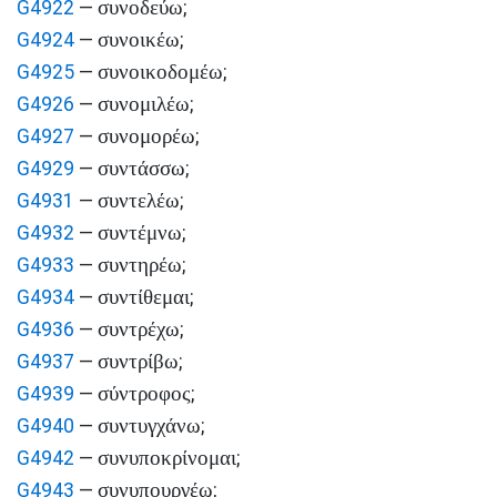
συνοδεύω
G4922
—
;
συνοικέω
G4924
—
;
συνοικοδομέω
G4925
—
;
συνομιλέω
G4926
—
;
συνομορέω
G4927
—
;
συντάσσω
G4929
—
;
συντελέω
G4931
—
;
συντέμνω
G4932
—
;
συντηρέω
G4933
—
;
συντίθεμαι
G4934
—
;
συντρέχω
G4936
—
;
συντρίβω
G4937
—
;
σύντροφος
G4939
—
;
συντυγχάνω
G4940
—
;
συνυποκρίνομαι
G4942
—
;
συνυπουργέω
G4943
—
;