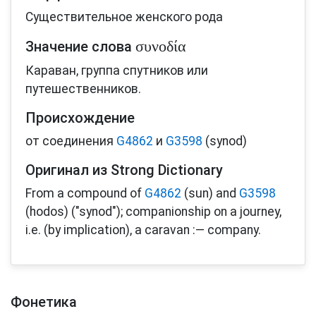
Существительное женского рода
συνοδία
Значение слова
Караван, группа спутников или
путешественников.
Происхождение
от соединения
G4862
и
G3598
(synod)
Оригинал из Strong Dictionary
From a compound of
G4862
(sun) and
G3598
(hodos) ("synod"); companionship on a journey,
i.e. (by implication), a caravan :— company.
Фонетика