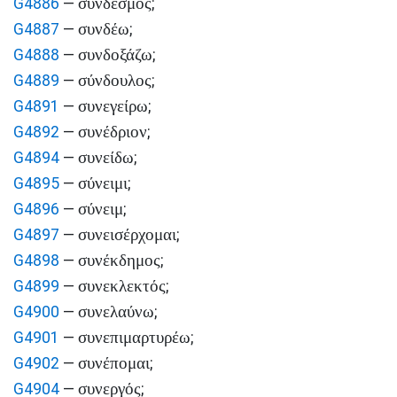
σύνδεσμος
G4886
—
;
συνδέω
G4887
—
;
συνδοξάζω
G4888
—
;
σύνδουλος
G4889
—
;
συνεγείρω
G4891
—
;
συνέδριον
G4892
—
;
συνείδω
G4894
—
;
σύνειμι
G4895
—
;
σύνειμ
G4896
—
;
συνεισέρχομαι
G4897
—
;
συνέκδημος
G4898
—
;
συνεκλεκτός
G4899
—
;
συνελαύνω
G4900
—
;
συνεπιμαρτυρέω
G4901
—
;
συνέπομαι
G4902
—
;
συνεργός
G4904
—
;