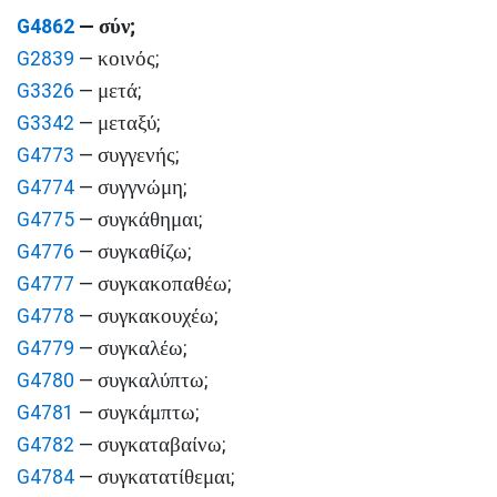
σύν
G4862
—
;
κοινός
G2839
—
;
μετά
G3326
—
;
μεταξύ
G3342
—
;
συγγενής
G4773
—
;
συγγνώμη
G4774
—
;
συγκάθημαι
G4775
—
;
συγκαθίζω
G4776
—
;
συγκακοπαθέω
G4777
—
;
συγκακουχέω
G4778
—
;
συγκαλέω
G4779
—
;
συγκαλύπτω
G4780
—
;
συγκάμπτω
G4781
—
;
συγκαταβαίνω
G4782
—
;
συγκατατίθεμαι
G4784
—
;