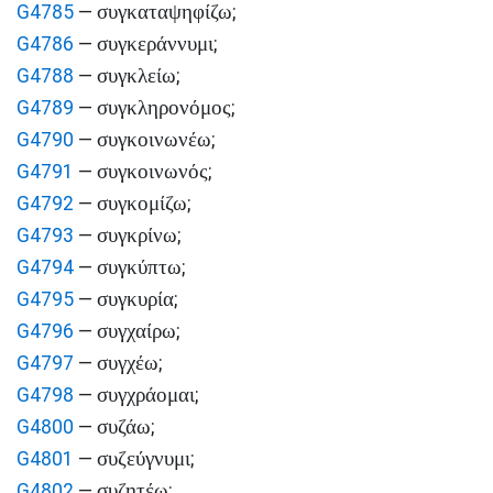
συγκαταψηφίζω
G4785
—
;
συγκεράννυμι
G4786
—
;
συγκλείω
G4788
—
;
συγκληρονόμος
G4789
—
;
συγκοινωνέω
G4790
—
;
συγκοινωνός
G4791
—
;
συγκομίζω
G4792
—
;
συγκρίνω
G4793
—
;
συγκύπτω
G4794
—
;
συγκυρία
G4795
—
;
συγχαίρω
G4796
—
;
συγχέω
G4797
—
;
συγχράομαι
G4798
—
;
συζάω
G4800
—
;
συζεύγνυμι
G4801
—
;
συζητέω
G4802
—
;