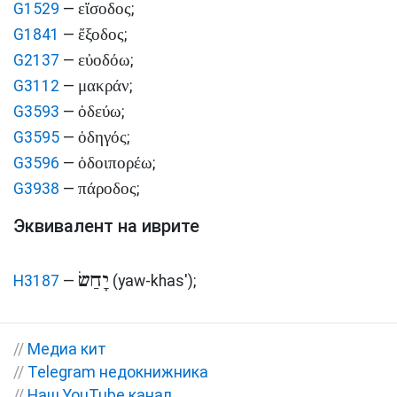
εἴσοδος
G1529
—
;
ἔξοδος
G1841
—
;
εὐοδόω
G2137
—
;
μακράν
G3112
—
;
ὁδεύω
G3593
—
;
ὁδηγός
G3595
—
;
ὁδοιπορέω
G3596
—
;
πάροδος
G3938
—
;
Эквивалент на иврите
יָחַשׂ
H3187
—
(yaw-khas')
;
//
Медиа кит
//
Telegram недокнижника
//
Наш YouTube канал