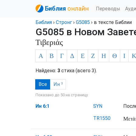
Библия
онлайн
Переводы
Ауд
Библия
›
Стронг
›
G5085
› в тексте Библии
G5085 в Новом Завет
Τιβεριάς
Α
Β
Γ
Δ
Ε
Ζ
Η
Θ
Ι
Найдено:
3
стиха (всего 3).
Все
Ин
3
Показано до 50 на страницу.
Ин 6:1
SYN
Посл
TR1550
Μετὰ