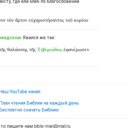
месту
,
где
ели
хлеб
по
благословении
γον
τὸν
ἄρτον
εὐχαριστήσαντος
τοῦ
κυρίου
риадском
.
Явился
же
так
:
τῆς
θαλάσσης
τῆς
Τιβεριάδος
ἐφανέρωσεν
Наш YouTube канал
План чтения Библии на каждый день
Бесплатно скачать Библию
, то пишите нам
bible-man@mail.ru
.