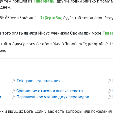
ду
тем
пришли
из
Тивериады
другие
лодки
близко
к
тому
однем
.
δὲ
ἦλθεν
πλοιάρια
ἐκ
Τιβεριάδος
ἐγγὺς
τοῦ
τόπου
ὅπου
ἔφα
е
того
опять
явился
Иисус
ученикам
Своим
при
море
Тиве
ταῦτα
ἐφανέρωσεν
ἑαυτὸν
πάλιν
ὁ
Ἰησοῦς
τοῖς
μαθηταῖς
ἐπὶ
τως
//
Telegram недокнижника
//
//
Сравнение стихов и анализ текста
//
и
//
Параллельное чтение двух переводов
//
х и ищущих Бога. Если у вас есть вопросы или пожелания