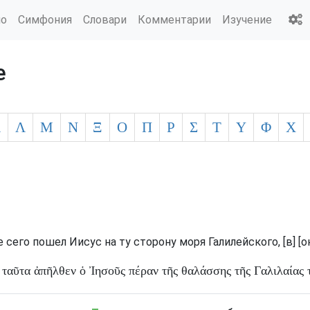
ио
Симфония
Словари
Комментарии
Изучение
е
Κ
Λ
Μ
Ν
Ξ
Ο
Π
Ρ
Σ
Τ
Υ
Φ
Χ
е
сего
пошел
Иисус
на
ту
сторону
моря
Галилейского
, [в] 
ταῦτα
ἀπῆλθεν
ὁ
Ἰησοῦς
πέραν
τῆς
θαλάσσης
τῆς
Γαλιλαίας