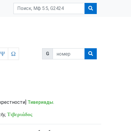
Ψ
Ω
G
[окрестности]
Тивериады
.
τῆς
Τιβεριάδος