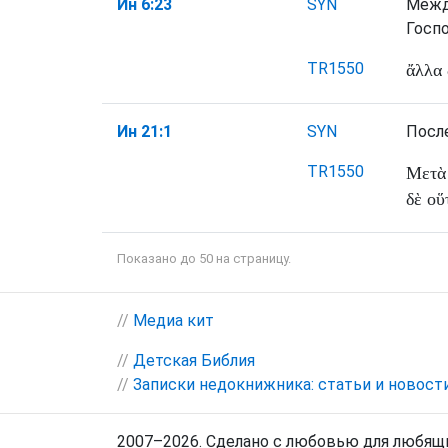
Ин 6:23
SYN
Меж
Госп
TR1550
ἄλλα
Ин 21:1
SYN
Посл
TR1550
Μετὰ
δὲ
οὕ
Показано до 50 на страницу.
//
Медиа кит
//
Детская Библия
//
Записки недокнижника: статьи и новост
2007–2026. Сделано с любовью для любящи