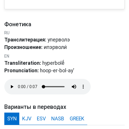
Фонетика
RU
Транслитерация:
уперволэ
Произношение:
ипэрвοли́
EN
Transliteration:
hyperbolḗ
Pronunciation:
hoop-er-bol-ay'
Варианты в переводах
SYN
KJV
ESV
NASB
GREEK