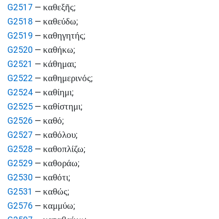
καθεξῆς
G2517
—
;
καθεύδω
G2518
—
;
καθηγητής
G2519
—
;
καθήκω
G2520
—
;
κάθημαι
G2521
—
;
καθημερινός
G2522
—
;
καθίημι
G2524
—
;
καθίστημι
G2525
—
;
καθό
G2526
—
;
καθόλου
G2527
—
;
καθοπλίζω
G2528
—
;
καθοράω
G2529
—
;
καθότι
G2530
—
;
καθώς
G2531
—
;
καμμύω
G2576
—
;