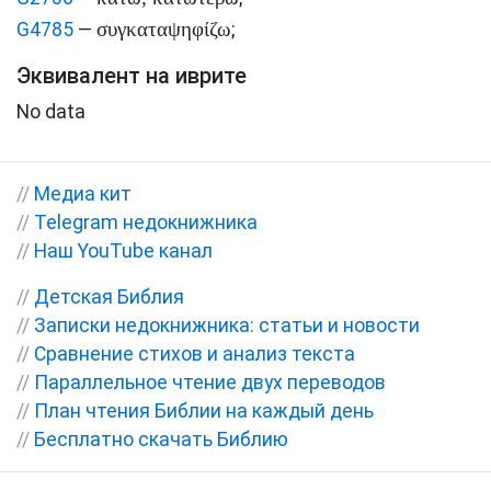
συγκαταψηφίζω
G4785
—
;
Эквивалент на иврите
No data
//
Медиа кит
//
Telegram недокнижника
//
Наш YouTube канал
//
Детская Библия
//
Записки недокнижника: статьи и новости
//
Сравнение стихов и анализ текста
//
Параллельное чтение двух переводов
//
План чтения Библии на каждый день
//
Бесплатно скачать Библию