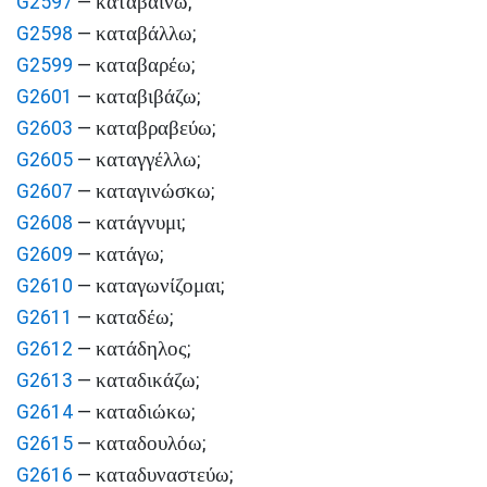
καταβαίνω
G2597
—
;
καταβάλλω
G2598
—
;
καταβαρέω
G2599
—
;
καταβιβάζω
G2601
—
;
καταβραβεύω
G2603
—
;
καταγγέλλω
G2605
—
;
καταγινώσκω
G2607
—
;
κατάγνυμι
G2608
—
;
κατάγω
G2609
—
;
καταγωνίζομαι
G2610
—
;
καταδέω
G2611
—
;
κατάδηλος
G2612
—
;
καταδικάζω
G2613
—
;
καταδιώκω
G2614
—
;
καταδουλόω
G2615
—
;
καταδυναστεύω
G2616
—
;