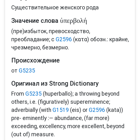
Существительное женского рода
ὑπερβολή
Значение слова
(пре)избыток, превосходство,
преобладание; с
G2596
(κατα) обозн.: крайне,
чрезмерно, безмерно.
Происхождение
от
G5235
Оригинал из Strong Dictionary
From
G5235
(huperballo); a throwing beyond
others, i.e. (figuratively) supereminence;
adverbially (with
G1519
(eis) or
G2596
(kata))
pre- eminently :— abundance, (far more)
exceeding, excellency, more excellent, beyond
(out of) measure.