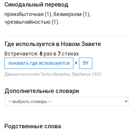
Синодальный перевод
преизбыточная (1), безмерном (1),
чрезвычайностью (1).
Где используется в Новом Завете
Встречается:
8
раз в
7
стихах
+
показать где используется
BY
Данные на основе Textus Receptus, Stephanus 1550.
Дополнительные словари
Родственные слова