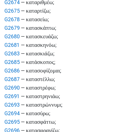
καταριθμέω
G2674
—
;
καταρτίζω
G2675
—
;
κατασείω
G2678
—
;
κατασκάπτω
G2679
—
;
κατασκευάζω
G2680
—
;
κατασκηνόω
G2681
—
;
κατασκιάζω
G2683
—
;
κατάσκοπος
G2685
—
;
κατασοφίζομαι
G2686
—
;
καταστέλλω
G2687
—
;
καταστρέφω
G2690
—
;
καταστρηνιάω
G2691
—
;
καταστρώννυμι
G2693
—
;
κατασύρω
G2694
—
;
κατασφάττω
G2695
—
;
κατασφραγίζω
G2696
—
;