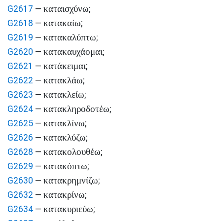
καταισχύνω
G2617
—
;
κατακαίω
G2618
—
;
κατακαλύπτω
G2619
—
;
κατακαυχάομαι
G2620
—
;
κατάκειμαι
G2621
—
;
κατακλάω
G2622
—
;
κατακλείω
G2623
—
;
κατακληροδοτέω
G2624
—
;
κατακλίνω
G2625
—
;
κατακλύζω
G2626
—
;
κατακολουθέω
G2628
—
;
κατακόπτω
G2629
—
;
κατακρημνίζω
G2630
—
;
κατακρίνω
G2632
—
;
κατακυριεύω
G2634
—
;