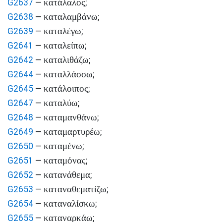
κατάλαλος
G2637
—
;
καταλαμβάνω
G2638
—
;
καταλέγω
G2639
—
;
καταλείπω
G2641
—
;
καταλιθάζω
G2642
—
;
καταλλάσσω
G2644
—
;
κατάλοιπος
G2645
—
;
καταλύω
G2647
—
;
καταμανθάνω
G2648
—
;
καταμαρτυρέω
G2649
—
;
καταμένω
G2650
—
;
καταμόνας
G2651
—
;
κατανάθεμα
G2652
—
;
καταναθεματίζω
G2653
—
;
καταναλίσκω
G2654
—
;
καταναρκάω
G2655
—
;