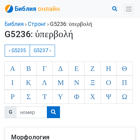
Библия
онлайн
ὑπερβολή
Библия
›
Стронг
› G5236:
ὑπερβολή
G5236:
‹ G5235
G5237 ›
Α
Β
Γ
Δ
Ε
Ζ
Η
Θ
Ι
Κ
Λ
Μ
Ν
Ξ
Ο
Π
Ρ
Σ
Τ
Υ
Φ
Χ
Ψ
Ω
G
Морфология