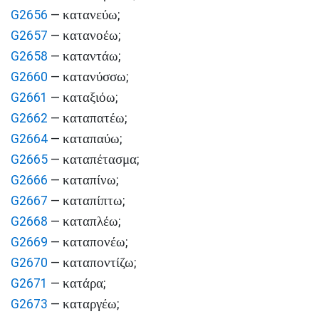
κατανεύω
G2656
—
;
κατανοέω
G2657
—
;
καταντάω
G2658
—
;
κατανύσσω
G2660
—
;
καταξιόω
G2661
—
;
καταπατέω
G2662
—
;
καταπαύω
G2664
—
;
καταπέτασμα
G2665
—
;
καταπίνω
G2666
—
;
καταπίπτω
G2667
—
;
καταπλέω
G2668
—
;
καταπονέω
G2669
—
;
καταποντίζω
G2670
—
;
κατάρα
G2671
—
;
καταργέω
G2673
—
;