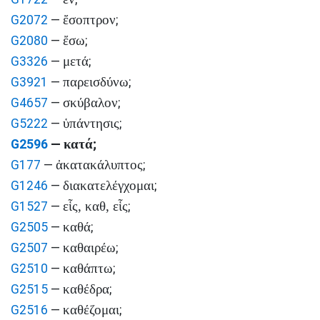
ἔσοπτρον
G2072
—
;
ἔσω
G2080
—
;
μετά
G3326
—
;
παρεισδύνω
G3921
—
;
σκύβαλον
G4657
—
;
ὑπάντησις
G5222
—
;
κατά
G2596
—
;
ἀκατακάλυπτος
G177
—
;
διακατελέγχομαι
G1246
—
;
εἷς, καθ, εἷς
G1527
—
;
καθά
G2505
—
;
καθαιρέω
G2507
—
;
καθάπτω
G2510
—
;
καθέδρα
G2515
—
;
καθέζομαι
G2516
—
;