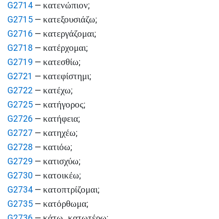
κατενώπιον
G2714
—
;
κατεξουσιάζω
G2715
—
;
κατεργάζομαι
G2716
—
;
κατέρχομαι
G2718
—
;
κατεσθίω
G2719
—
;
κατεφίστημι
G2721
—
;
κατέχω
G2722
—
;
κατήγορος
G2725
—
;
κατήφεια
G2726
—
;
κατηχέω
G2727
—
;
κατιόω
G2728
—
;
κατισχύω
G2729
—
;
κατοικέω
G2730
—
;
κατοπτρίζομαι
G2734
—
;
κατόρθωμα
G2735
—
;
κάτω, κατωτέρω
G2736
—
;