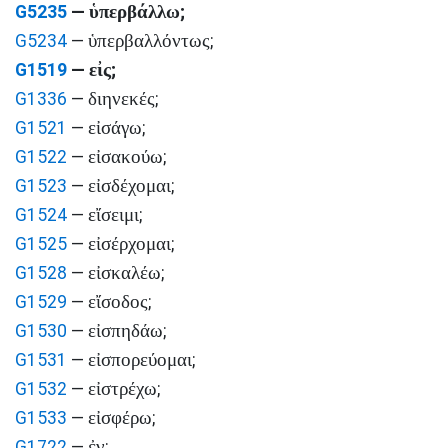
ὑπερβάλλω
G5235
—
;
ὑπερβαλλόντως
G5234
—
;
εἰς
G1519
—
;
διηνεκές
G1336
—
;
εἰσάγω
G1521
—
;
εἰσακούω
G1522
—
;
εἰσδέχομαι
G1523
—
;
εἴσειμι
G1524
—
;
εἰσέρχομαι
G1525
—
;
εἰσκαλέω
G1528
—
;
εἴσοδος
G1529
—
;
εἰσπηδάω
G1530
—
;
εἰσπορεύομαι
G1531
—
;
εἰστρέχω
G1532
—
;
εἰσφέρω
G1533
—
;
ἐν
G1722
—
;