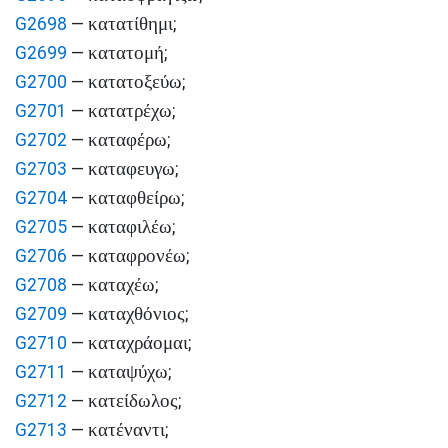
κατατίθημι
G2698
—
;
κατατομή
G2699
—
;
κατατοξεύω
G2700
—
;
κατατρέχω
G2701
—
;
καταφέρω
G2702
—
;
καταφευγω
G2703
—
;
καταφθείρω
G2704
—
;
καταφιλέω
G2705
—
;
καταφρονέω
G2706
—
;
καταχέω
G2708
—
;
καταχθόνιος
G2709
—
;
καταχράομαι
G2710
—
;
καταψύχω
G2711
—
;
κατείδωλος
G2712
—
;
κατέναντι
G2713
—
;