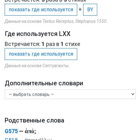
+
показать где используется
BY
Данные на основе Textus Receptus, Stephanus 1550.
Где используется LXX
Встречается:
1
раз в
1
стихе
показать где используется
Данные на основе Септуагинты.
Дополнительные словари
Родственные слова
ἀπό
G575
—
;