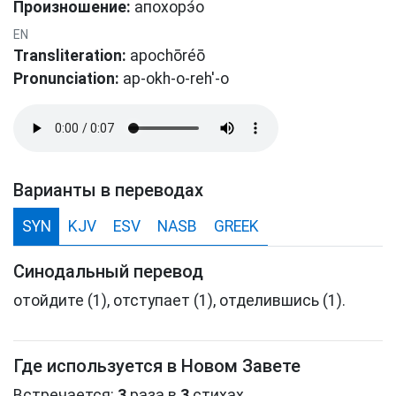
Произношение:
апοхорэ́о
EN
Transliteration:
apochōréō
Pronunciation:
ap-okh-o-reh'-o
Варианты в переводах
SYN
KJV
ESV
NASB
GREEK
Синодальный перевод
отойдите (1), отступает (1), отделившись (1).
Где используется в Новом Завете
Встречается:
3
раза в
3
стихах