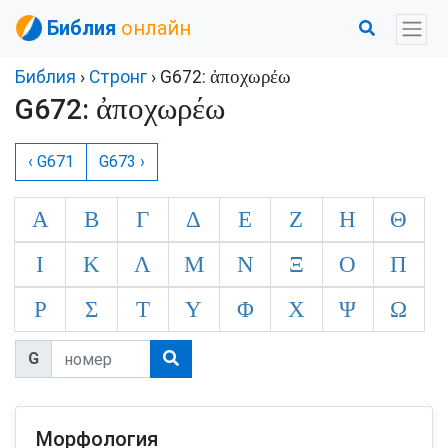
Библия
онлайн
ἀποχωρέω
Библия
›
Стронг
› G672:
ἀποχωρέω
G672:
‹ G671
G673 ›
Α
Β
Γ
Δ
Ε
Ζ
Η
Θ
Ι
Κ
Λ
Μ
Ν
Ξ
Ο
Π
Ρ
Σ
Τ
Υ
Φ
Χ
Ψ
Ω
G
Морфология