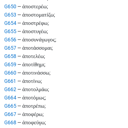
ἀποστερέω
G650
—
;
ἀποστοματίζω
G653
—
;
ἀποστρέφω
G654
—
;
ἀποστυγέω
G655
—
;
ἀποσυνάγωγος
G656
—
;
ἀποτάσσομαι
G657
—
;
ἀποτελέω
G658
—
;
ἀποτίθημι
G659
—
;
ἀποτινάσσω
G660
—
;
ἀποτίνω
G661
—
;
ἀποτολμάω
G662
—
;
ἀποτόμως
G664
—
;
ἀποτρέπω
G665
—
;
ἀποφέρω
G667
—
;
ἀποφεύγω
G668
—
;