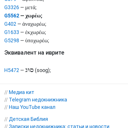
μετά
G3326
—
;
χωρέω
G5562
—
;
ἀναχωρέω
G402
—
;
ἐκχωρέω
G1633
—
;
ὑποχωρέω
G5298
—
;
Эквивалент на иврите
סוּג
H5472
—
(soog)
;
//
Медиа кит
//
Telegram недокнижника
//
Наш YouTube канал
//
Детская Библия
//
Записки недокнижника: статьи и новости