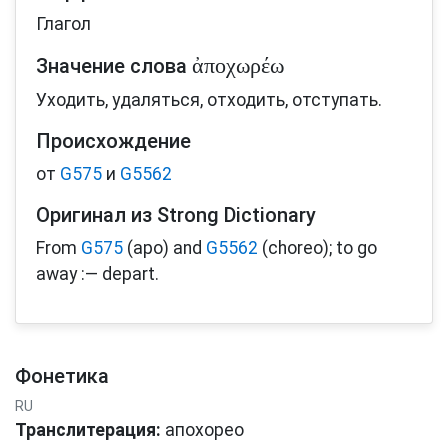
Глагол
ἀποχωρέω
Значение слова
Уходить, удаляться, отходить, отступать.
Происхождение
от
G575
и
G5562
Оригинал из Strong Dictionary
From
G575
(apo) and
G5562
(choreo); to go
away :— depart.
Фонетика
RU
Транслитерация:
апохорео