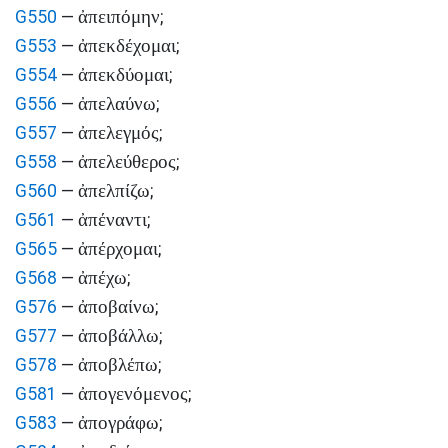
ἀπειπόμην
G550
—
;
ἀπεκδέχομαι
G553
—
;
ἀπεκδύομαι
G554
—
;
ἀπελαύνω
G556
—
;
ἀπελεγμός
G557
—
;
ἀπελεύθερος
G558
—
;
ἀπελπίζω
G560
—
;
ἀπέναντι
G561
—
;
ἀπέρχομαι
G565
—
;
ἀπέχω
G568
—
;
ἀποβαίνω
G576
—
;
ἀποβάλλω
G577
—
;
ἀποβλέπω
G578
—
;
ἀπογενόμενος
G581
—
;
ἀπογράφω
G583
—
;