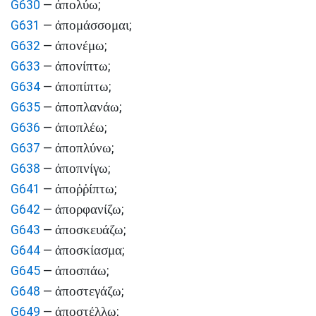
ἀπολύω
G630
—
;
ἀπομάσσομαι
G631
—
;
ἀπονέμω
G632
—
;
ἀπονίπτω
G633
—
;
ἀποπίπτω
G634
—
;
ἀποπλανάω
G635
—
;
ἀποπλέω
G636
—
;
ἀποπλύνω
G637
—
;
ἀποπνίγω
G638
—
;
ἀποῤῥίπτω
G641
—
;
ἀπορφανίζω
G642
—
;
ἀποσκευάζω
G643
—
;
ἀποσκίασμα
G644
—
;
ἀποσπάω
G645
—
;
ἀποστεγάζω
G648
—
;
ἀποστέλλω
G649
—
;