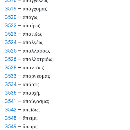
ἀπαγγέλλω
G518
—
;
ἀπάγχομαι
G519
—
;
ἀπάγω
G520
—
;
ἀπαίρω
G522
—
;
ἀπαιτέω
G523
—
;
ἀπαλγέω
G524
—
;
ἀπαλλάσσω
G525
—
;
ἀπαλλοτριόω
G526
—
;
ἀπαντάω
G528
—
;
ἀπαρνέομαι
G533
—
;
ἀπάρτι
G534
—
;
ἀπαρχή
G536
—
;
ἀπαύγασμα
G541
—
;
ἀπείδω
G542
—
;
ἄπειμι
G548
—
;
ἄπειμι
G549
—
;