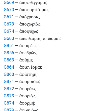
ἀποφθέγγομαι
G669
—
;
ἀποφορτίζομαι
G670
—
;
ἀπόχρησις
G671
—
;
ἀποχωρίζω
G673
—
;
ἀποψύχω
G674
—
;
ἀπωθέομαι, ἀπώομαι
G683
—
;
ἀφαιρέω
G851
—
;
ἀφεδρών
G856
—
;
ἀφίημι
G863
—
;
ἀφικνέομαι
G864
—
;
ἀφίστημι
G868
—
;
ἀφομοιόω
G871
—
;
ἀφοράω
G872
—
;
ἀφορίζω
G873
—
;
ἀφορμή
G874
—
;
ἀφυπνόω
G879
—
;