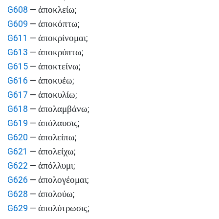
ἀποκλείω
G608
—
;
ἀποκόπτω
G609
—
;
ἀποκρίνομαι
G611
—
;
ἀποκρύπτω
G613
—
;
ἀποκτείνω
G615
—
;
ἀποκυέω
G616
—
;
ἀποκυλίω
G617
—
;
ἀπολαμβάνω
G618
—
;
ἀπόλαυσις
G619
—
;
ἀπολείπω
G620
—
;
ἀπολείχω
G621
—
;
ἀπόλλυμι
G622
—
;
ἀπολογέομαι
G626
—
;
ἀπολούω
G628
—
;
ἀπολύτρωσις
G629
—
;