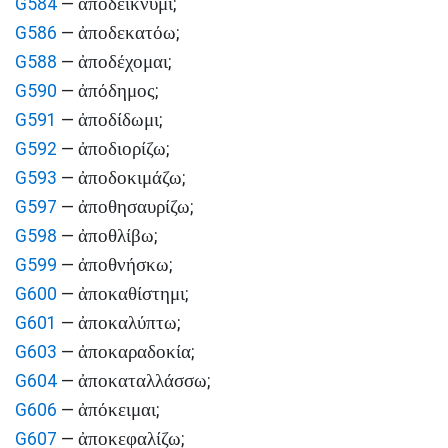
ἀποδείκνυμι
G584
—
;
ἀποδεκατόω
G586
—
;
ἀποδέχομαι
G588
—
;
ἀπόδημος
G590
—
;
ἀποδίδωμι
G591
—
;
ἀποδιορίζω
G592
—
;
ἀποδοκιμάζω
G593
—
;
ἀποθησαυρίζω
G597
—
;
ἀποθλίβω
G598
—
;
ἀποθνήσκω
G599
—
;
ἀποκαθίστημι
G600
—
;
ἀποκαλύπτω
G601
—
;
ἀποκαραδοκία
G603
—
;
ἀποκαταλλάσσω
G604
—
;
ἀπόκειμαι
G606
—
;
ἀποκεφαλίζω
G607
—
;