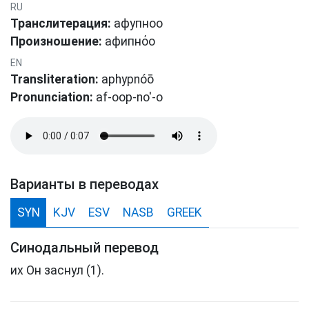
RU
Транслитерация:
афупноо
Произношение:
афипнόо
EN
Transliteration:
aphypnóō
Pronunciation:
af-oop-no'-o
Варианты в переводах
SYN
KJV
ESV
NASB
GREEK
Синодальный перевод
их Он заснул (1).