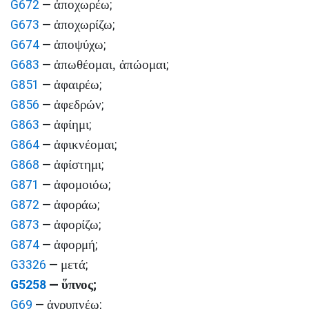
ἀποχωρέω
G672
—
;
ἀποχωρίζω
G673
—
;
ἀποψύχω
G674
—
;
ἀπωθέομαι, ἀπώομαι
G683
—
;
ἀφαιρέω
G851
—
;
ἀφεδρών
G856
—
;
ἀφίημι
G863
—
;
ἀφικνέομαι
G864
—
;
ἀφίστημι
G868
—
;
ἀφομοιόω
G871
—
;
ἀφοράω
G872
—
;
ἀφορίζω
G873
—
;
ἀφορμή
G874
—
;
μετά
G3326
—
;
ὕπνος
G5258
—
;
ἀγρυπνέω
G69
—
;