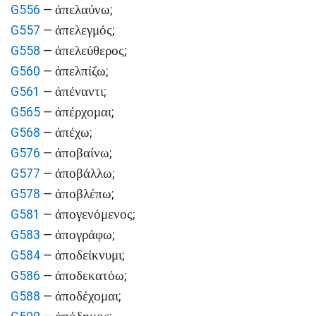
ἀπελαύνω
G556
—
;
ἀπελεγμός
G557
—
;
ἀπελεύθερος
G558
—
;
ἀπελπίζω
G560
—
;
ἀπέναντι
G561
—
;
ἀπέρχομαι
G565
—
;
ἀπέχω
G568
—
;
ἀποβαίνω
G576
—
;
ἀποβάλλω
G577
—
;
ἀποβλέπω
G578
—
;
ἀπογενόμενος
G581
—
;
ἀπογράφω
G583
—
;
ἀποδείκνυμι
G584
—
;
ἀποδεκατόω
G586
—
;
ἀποδέχομαι
G588
—
;