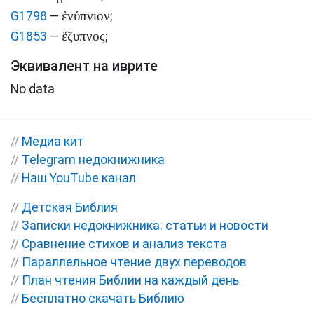
ἐνύπνιον
G1798
—
;
ἔζυπνος
G1853
—
;
Эквивалент на иврите
No data
//
Медиа кит
//
Telegram недокнижника
//
Наш YouTube канал
//
Детская Библия
//
Записки недокнижника: статьи и новости
//
Сравнение стихов и анализ текста
//
Параллельное чтение двух переводов
//
План чтения Библии на каждый день
//
Бесплатно скачать Библию