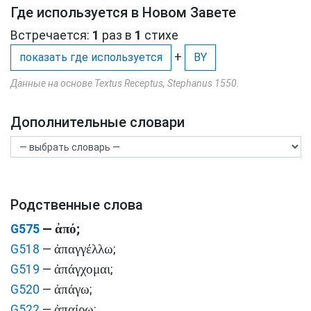
Где используется в Новом Завете
Встречается:
1
раз в
1
стихе
+
показать где используется
BY
Данные на основе Textus Receptus, Stephanus 1550.
Дополнительные словари
Родственные слова
ἀπό
G575
—
;
ἀπαγγέλλω
G518
—
;
ἀπάγχομαι
G519
—
;
ἀπάγω
G520
—
;
ἀπαίρω
G522
—
;