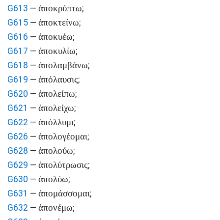
ἀποκρύπτω
G613
—
;
ἀποκτείνω
G615
—
;
ἀποκυέω
G616
—
;
ἀποκυλίω
G617
—
;
ἀπολαμβάνω
G618
—
;
ἀπόλαυσις
G619
—
;
ἀπολείπω
G620
—
;
ἀπολείχω
G621
—
;
ἀπόλλυμι
G622
—
;
ἀπολογέομαι
G626
—
;
ἀπολούω
G628
—
;
ἀπολύτρωσις
G629
—
;
ἀπολύω
G630
—
;
ἀπομάσσομαι
G631
—
;
ἀπονέμω
G632
—
;