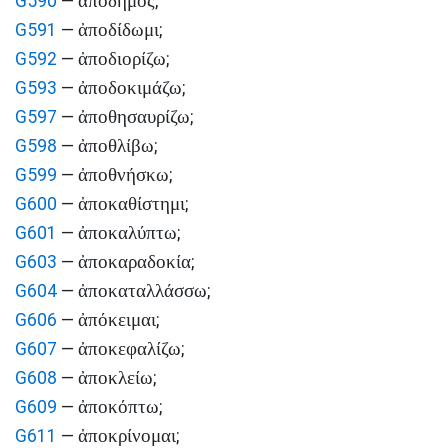
ἀπόδημος
G590
—
;
ἀποδίδωμι
G591
—
;
ἀποδιορίζω
G592
—
;
ἀποδοκιμάζω
G593
—
;
ἀποθησαυρίζω
G597
—
;
ἀποθλίβω
G598
—
;
ἀποθνήσκω
G599
—
;
ἀποκαθίστημι
G600
—
;
ἀποκαλύπτω
G601
—
;
ἀποκαραδοκία
G603
—
;
ἀποκαταλλάσσω
G604
—
;
ἀπόκειμαι
G606
—
;
ἀποκεφαλίζω
G607
—
;
ἀποκλείω
G608
—
;
ἀποκόπτω
G609
—
;
ἀποκρίνομαι
G611
—
;