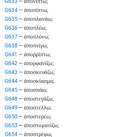
ἀπονίπτω
G633
—
;
ἀποπίπτω
G634
—
;
ἀποπλανάω
G635
—
;
ἀποπλέω
G636
—
;
ἀποπλύνω
G637
—
;
ἀποπνίγω
G638
—
;
ἀποῤῥίπτω
G641
—
;
ἀπορφανίζω
G642
—
;
ἀποσκευάζω
G643
—
;
ἀποσκίασμα
G644
—
;
ἀποσπάω
G645
—
;
ἀποστεγάζω
G648
—
;
ἀποστέλλω
G649
—
;
ἀποστερέω
G650
—
;
ἀποστοματίζω
G653
—
;
ἀποστρέφω
G654
—
;