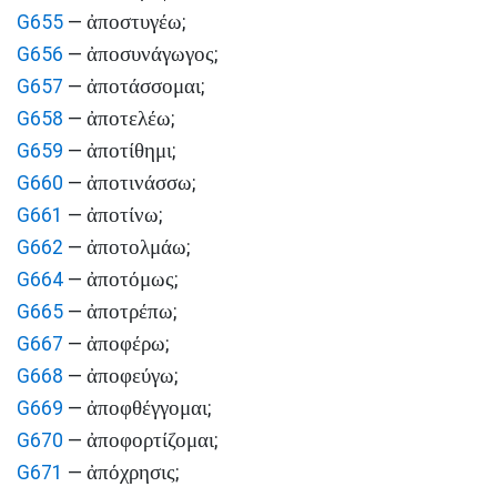
ἀποστυγέω
G655
—
;
ἀποσυνάγωγος
G656
—
;
ἀποτάσσομαι
G657
—
;
ἀποτελέω
G658
—
;
ἀποτίθημι
G659
—
;
ἀποτινάσσω
G660
—
;
ἀποτίνω
G661
—
;
ἀποτολμάω
G662
—
;
ἀποτόμως
G664
—
;
ἀποτρέπω
G665
—
;
ἀποφέρω
G667
—
;
ἀποφεύγω
G668
—
;
ἀποφθέγγομαι
G669
—
;
ἀποφορτίζομαι
G670
—
;
ἀπόχρησις
G671
—
;