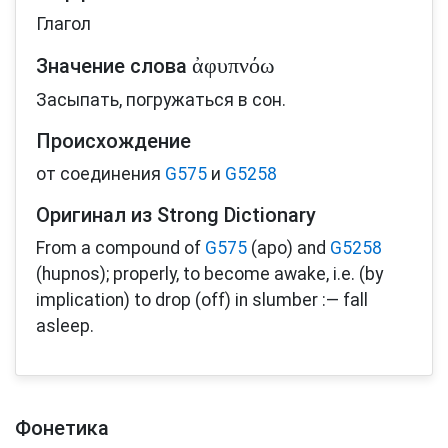
Глагол
ἀφυπνόω
Значение слова
Засыпать, погружаться в сон.
Происхождение
от соединения
G575
и
G5258
Оригинал из Strong Dictionary
From a compound of
G575
(apo) and
G5258
(hupnos); properly, to become awake, i.e. (by
implication) to drop (off) in slumber :— fall
asleep.
Фонетика