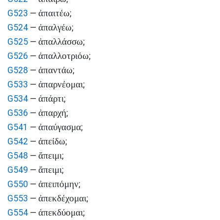
ἀπαιτέω
G523
—
;
ἀπαλγέω
G524
—
;
ἀπαλλάσσω
G525
—
;
ἀπαλλοτριόω
G526
—
;
ἀπαντάω
G528
—
;
ἀπαρνέομαι
G533
—
;
ἀπάρτι
G534
—
;
ἀπαρχή
G536
—
;
ἀπαύγασμα
G541
—
;
ἀπείδω
G542
—
;
ἄπειμι
G548
—
;
ἄπειμι
G549
—
;
ἀπειπόμην
G550
—
;
ἀπεκδέχομαι
G553
—
;
ἀπεκδύομαι
G554
—
;