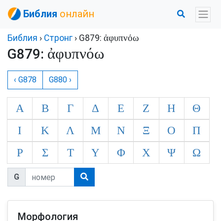
Библия
онлайн
ἀφυπνόω
Библия
›
Стронг
› G879:
ἀφυπνόω
G879:
‹ G878
G880 ›
Α
Β
Γ
Δ
Ε
Ζ
Η
Θ
Ι
Κ
Λ
Μ
Ν
Ξ
Ο
Π
Ρ
Σ
Τ
Υ
Φ
Χ
Ψ
Ω
G
Морфология