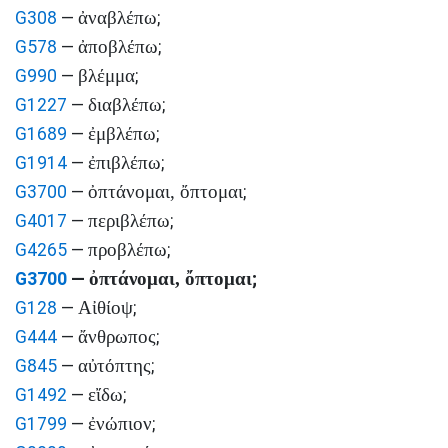
ἀναβλέπω
G308
—
;
ἀποβλέπω
G578
—
;
βλέμμα
G990
—
;
διαβλέπω
G1227
—
;
ἐμβλέπω
G1689
—
;
ἐπιβλέπω
G1914
—
;
ὀπτάνομαι, ὄπτομαι
G3700
—
;
περιβλέπω
G4017
—
;
προβλέπω
G4265
—
;
ὀπτάνομαι, ὄπτομαι
G3700
—
;
Αἰθίοψ
G128
—
;
ἄνθρωπος
G444
—
;
αὐτόπτης
G845
—
;
εἴδω
G1492
—
;
ἐνώπιον
G1799
—
;