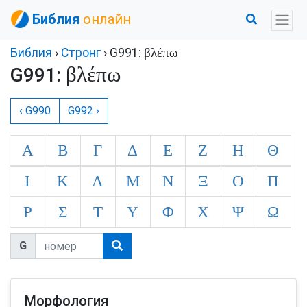
Библия
онлайн
βλέπω
Библия
›
Стронг
› G991:
βλέπω
G991:
‹ G990
G992 ›
Α
Β
Γ
Δ
Ε
Ζ
Η
Θ
Ι
Κ
Λ
Μ
Ν
Ξ
Ο
Π
Ρ
Σ
Τ
Υ
Φ
Χ
Ψ
Ω
G
Морфология