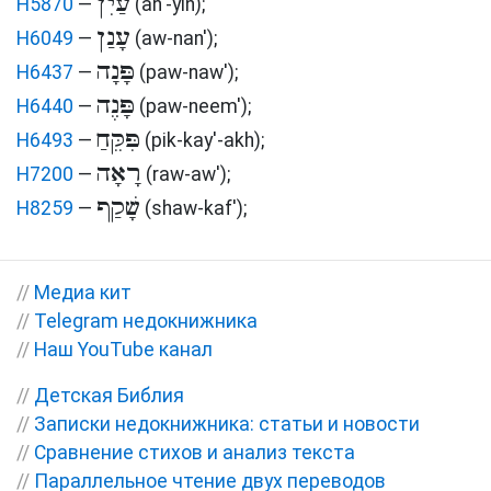
עַיִן
H5870
—
(ah'-yin)
;
עָנַן
H6049
—
(aw-nan')
;
פָּנָה
H6437
—
(paw-naw')
;
פָּנֶה
H6440
—
(paw-neem')
;
פִּקֵּחַ
H6493
—
(pik-kay'-akh)
;
רָאָה
H7200
—
(raw-aw')
;
שָׁקַף
H8259
—
(shaw-kaf')
;
//
Медиа кит
//
Telegram недокнижника
//
Наш YouTube канал
//
Детская Библия
//
Записки недокнижника: статьи и новости
//
Сравнение стихов и анализ текста
//
Параллельное чтение двух переводов