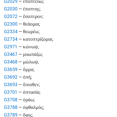
ἐποπτεύω
G2029
—
;
ἐποπτης
G2030
—
;
ἔσοπτρον
G2072
—
;
θεάομαι
G2300
—
;
θεωρέω
G2334
—
;
κατοπτρίζομαι
G2734
—
;
κώνωψ
G2971
—
;
μυωπάζω
G3467
—
;
μώλωψ
G3468
—
;
ὄμμα
G3659
—
;
ὀπή
G3692
—
;
ὄπισθεν
G3693
—
;
ὀπτασία
G3701
—
;
ὁράω
G3708
—
;
ὀφθαλμός
G3788
—
;
ὄφις
G3789
—
;