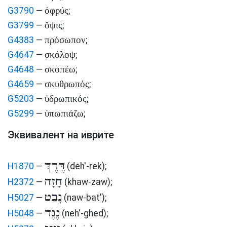
ὀφρύς
G3790
—
;
ὄψις
G3799
—
;
πρόσωπον
G4383
—
;
σκόλοψ
G4647
—
;
σκοπέω
G4648
—
;
σκυθρωπός
G4659
—
;
ὑδρωπικός
G5203
—
;
ὑπωπιάζω
G5299
—
;
Эквивалент на иврите
דֶּרֶךְ
H1870
—
(deh'-rek)
;
חָזָה
H2372
—
(khaw-zaw)
;
נָבַט
H5027
—
(naw-bat')
;
נֶגֶד
H5048
—
(neh'-ghed)
;