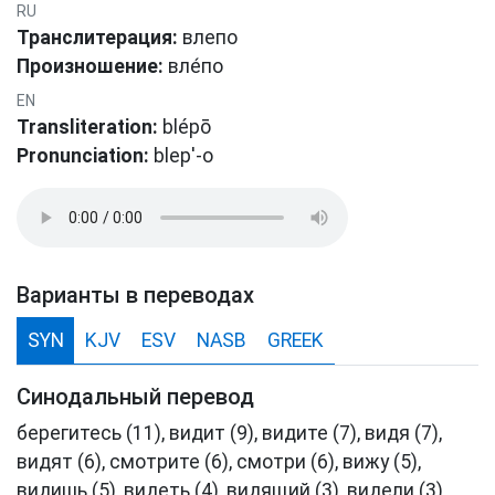
RU
Транслитерация:
влепо
Произношение:
вле́по
EN
Transliteration:
blépō
Pronunciation:
blep'-o
Варианты в переводах
SYN
KJV
ESV
NASB
GREEK
Синодальный перевод
берегитесь (11), видит (9), видите (7), видя (7),
видят (6), смотрите (6), смотри (6), вижу (5),
видишь (5), видеть (4), видящий (3), видели (3),