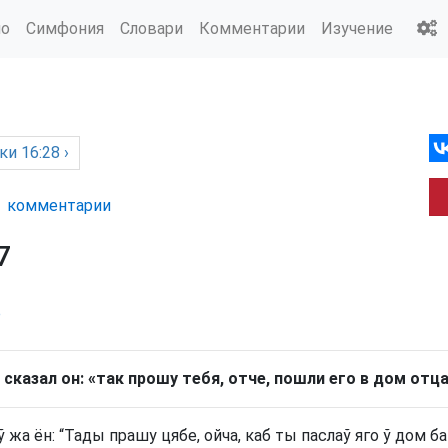
ио
Симфония
Словари
Комментарии
Изучение
ки
16:28 ›
комм
ентарии
7
р
 сказал он: «так прошу тебя, отче, пошли его в дом отц
ў жа ён: “Тады прашу цябе, ойча, каб ты паслаў яго ў дом ба