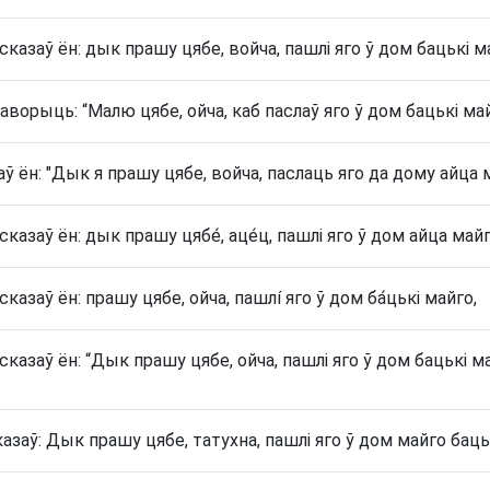
сказаў ён: дык прашу цябе, войча, пашлі яго ў дом бацькі м
аворыць: “Малю цябе, ойча, каб паслаў яго ў дом бацькі май
аў ён: "Дык я прашу цябе, войча, паслаць яго да дому айца 
казаў ён: дык прашу цябе́, аце́ц, пашлі яго ў дом айца майг
казаў ён: прашу цябе, ойча, пашлí яго ў дом ба́цькі майго,
сказаў ён: “Дык прашу цябе, ойча, пашлі яго ў дом бацькі м
казаў: Дык прашу цябе, татухна, пашлі яго ў дом майго бацьк