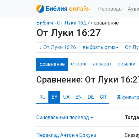
Библия
онлайн
Переводы
Ауд
Библия
›
От Луки
16:27
› сравнение
От Луки 16:27
‹
От Луки
16:26
выбрать
стих
От Лу
стронг
аппарат
ссылки
сравнение
Сравнение:
От Луки 16:2
RU
BY
UA
EN
DE
GR
фильт
Синодальный перевод
+
Тогда
Пераклад Антонія Бокуна
Сказа