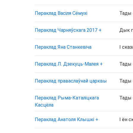
Пераклад Васіля Сёмухі
Тады 
Пераклад Чарняўскага 2017
+
Дык г
Пераклад Яна Станкевіча
І сказ
Пераклад Л. Дзекуць-Малея
+
Тады с
Пераклад праваслаўнай царквы
Тады с
Пераклад Рыма-Каталіцкага
Тады 
Касцёла
Пераклад Анатоля Клышкi
+
І ён с