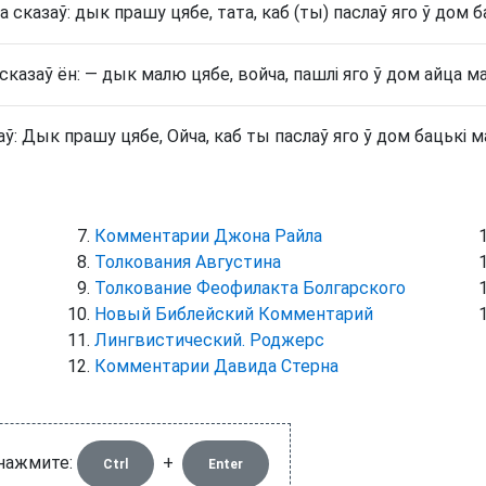
а сказаў: дык прашу цябе, тата, каб (ты) паслаў яго ў дом б
сказаў ён: — дык малю цябе, войча, пашлі яго ў дом айца ма
аў: Дык прашу цябе, Ойча, каб ты паслаў яго ў дом бацькі м
Комментарии Джона Райла
Толкования Августина
Толкование Феофилакта Болгарского
Новый Библейский Комментарий
Лингвистический. Роджерс
Комментарии Давида Стерна
 нажмите:
+
Ctrl
Enter