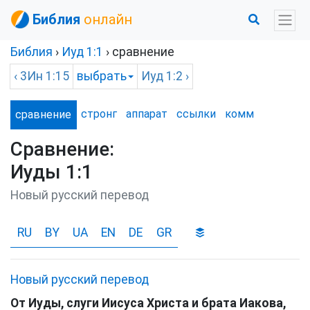
Библия
онлайн
Библия
›
Иуд
1:1
› сравнение
‹
3Ин
1:15
выбрать
Иуд
1:2 ›
стронг
аппарат
ссылки
комм
сравнение
Сравнение:
Иуды 1:1
Новый русский перевод
RU
BY
UA
EN
DE
GR
Новый русский перевод
От
Иуды
,
слуги
Иисуса
Христа
и
брата
Иакова
,