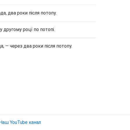
да, два роки після потопу.
у другому роцї по потопі.
, — через два роки після потопу.
Наш YouTube канал