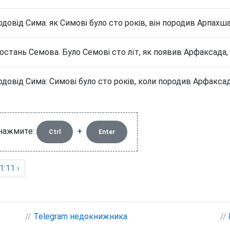
одовід Сима: як Симові було сто років, він породив Арпахша
постань Семова. Було Семові сто лїт, як появив Арфаксада, 
одовід Сима: Симові було сто років, коли породив Арфаксада
 нажмите:
+
Ctrl
Enter
1:11 ›
//
Telegram недокнижника
//