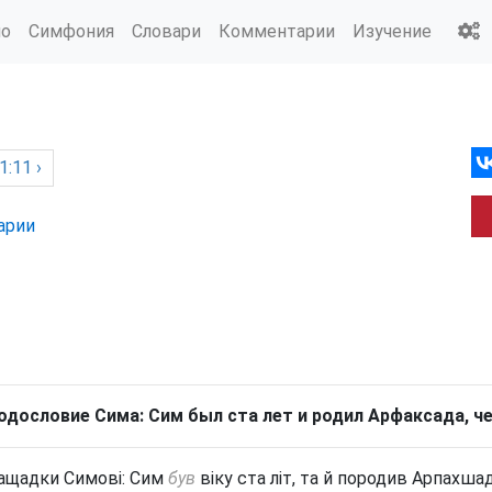
ио
Симфония
Словари
Комментарии
Изучение
1:11 ›
арии
одословие Сима: Сим был ста лет и родил Арфаксада, че
ащадки Симові: Сим
був
віку ста літ, та й породив Арпахшад