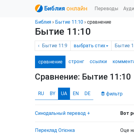
Библия
онлайн
Переводы
Ауд
Библия
›
Бытие
11:10
› сравнение
Бытие 11:10
‹
Бытие
11:9
выбрать
стих
Бытие
1
стронг
ссылки
комм
ент
сравнение
Сравнение:
Бытие 11:10
RU
BY
UA
EN
DE
фильтр
Синодальный перевод
+
Вот р
Переклад Огієнка
Оце н