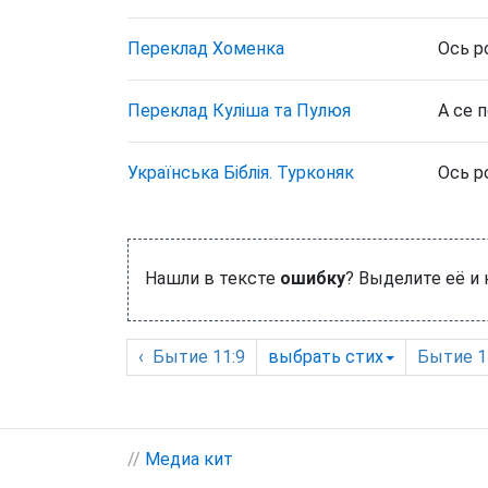
Переклад Хоменка
Ось р
Переклад Куліша та Пулюя
А се 
Українська Біблія. Турконяк
Ось р
Нашли в тексте
ошибку
? Выделите её и
‹
Бытие
11:9
выбрать
стих
Бытие
1
//
Медиа кит