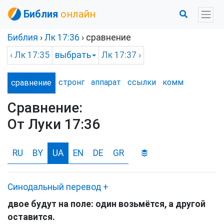
Библия
онлайн
Библия
›
Лк
17:36
› сравнение
‹
Лк
17:35
выбрать
Лк
17:37 ›
стронг
аппарат
ссылки
комм
сравнение
Сравнение:
От Луки 17:36
RU
BY
UA
EN
DE
GR
Синодальный перевод
+
двое будут на поле: один возьмётся, а другой
оставится.