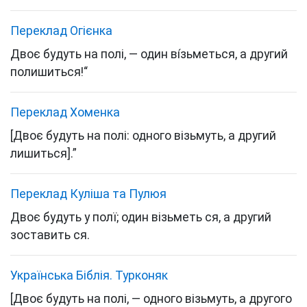
Переклад Огієнка
Двоє будуть на полі, — один ві́зьметься, а другий
полишиться!“
Переклад Хоменка
[Двоє будуть на полі: одного візьмуть, а другий
лишиться].”
Переклад Куліша та Пулюя
Двоє будуть у полї; один візьметь ся, а другий
зоставить ся.
Українська Біблія. Турконяк
[Двоє будуть на полі, — одного візьмуть, а другого